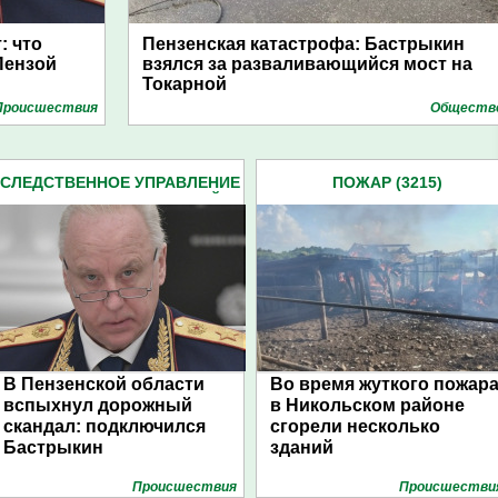
: что
Пензенская катастрофа: Бастрыкин
Пензой
взялся за разваливающийся мост на
Токарной
Проиcшествия
Обществ
СЛЕДСТВЕННОЕ УПРАВЛЕНИЕ
ПОЖАР (3215)
СЛЕДКОМА ПЕНЗЕНСКОЙ
ОБЛАСТИ (2162)
В Пензенской области
Во время жуткого пожар
вспыхнул дорожный
в Никольском районе
скандал: подключился
сгорели несколько
Бастрыкин
зданий
Проиcшествия
Проиcшестви