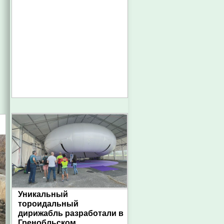
Уникальный
тороидальный
дирижабль разработали в
Гренобльском