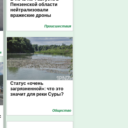
Пензенской области
нейтрализовали
вражеские дроны
Проиcшествия
я
Статус «очень
загрязненной»: что это
значит для реки Суры?
Общество
с