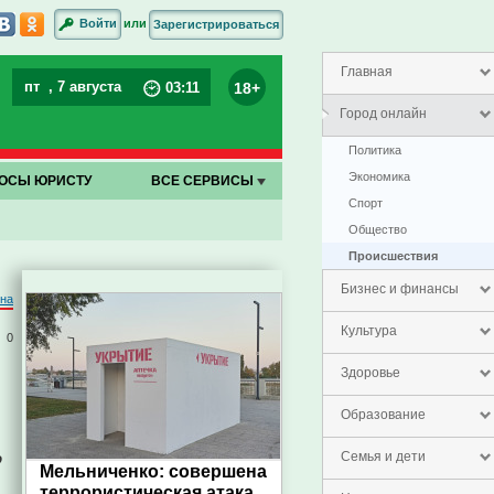
или
Войти
Зарегистрироваться
Главная
пт
, 7 августа
18+
03
:
11
Город онлайн
Политика
Экономика
ОСЫ ЮРИСТУ
ВСЕ СЕРВИСЫ
Спорт
Общество
Проиcшествия
Бизнес и финансы
на
Культура
0
Здоровье
Образование
о
Семья и дети
Мельниченко: совершена
террористическая атака