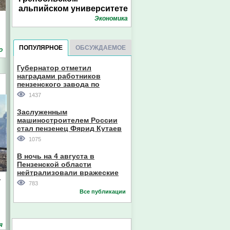
альпийском университете
Экономика
ПОПУЛЯРНОЕ
ОБСУЖДАЕМОЕ
о
Губернатор отметил
наградами работников
пензенского завода по
производству станков
1437
Заслуженным
машиностроителем России
стал пензенец Фярид Кутаев
1075
В ночь на 4 августа в
Пензенской области
нейтрализовали вражеские
а
дроны
783
Все публикации
я