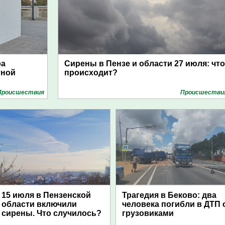
ра
Сирены в Пензе и области 27 июля: что
тной
происходит?
Проиcшествия
Проиcшестви
15 июля в Пензенской
Трагедия в Беково: два
области включили
человека погибли в ДТП 
сирены. Что случилось?
грузовиками