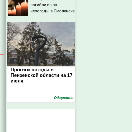
погибли из-за
склады Wildberries,
непогоды в Смоленске
состояние
пострадавших
Прогноз погоды в
Пензенской области на 17
июля
Общество