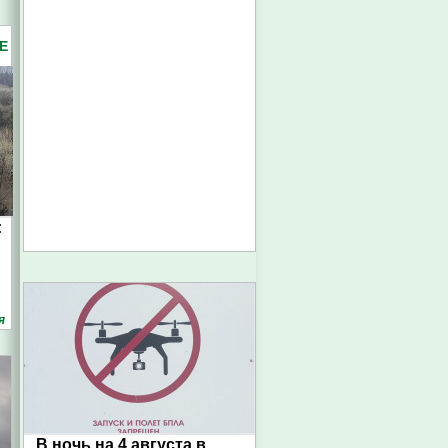
Е
:
я
В ночь на 4 августа в