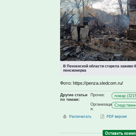
В Пензенской области сгорела заживо 
пенсионерка
Фото: https://penza.sledcom.ru/
Другие статьи
Прочее:
пожар (3215
по темам:
Организаци
Следственн
я:
Распечатать
PDF версия
Оставить комм