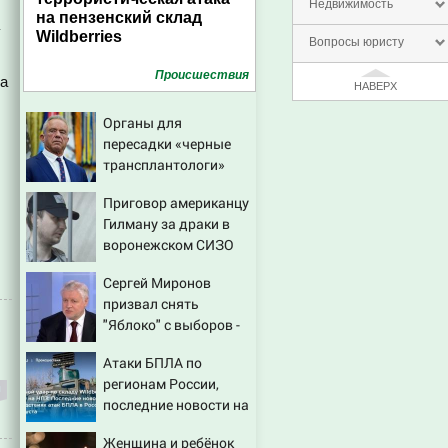
Недвижимость
на пензенский склад
Wildberries
Вопросы юристу
Проиcшествия
ра
НАВЕРХ
Органы для
пересадки «черные
трансплантологи»
извлекали у еще
Приговор американцу
живых пациентов
Гилману за драки в
воронежском СИЗО
потребовали
Сергей Миронов
ужесточить - Новости
призвал снять
на Вести.ru
"Яблоко" с выборов -
Новости на Вести.ru
Атаки БПЛА по
регионам России,
последние новости на
7 августа 2026:
Женщина и ребёнок
последствия, атаки на