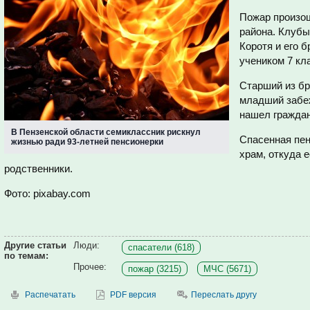
Пожар произо
района. Клубы
Коротя
и его б
учеником 7 кл
Старший из бр
младший забе
нашел граждан
В Пензенской области семиклассник рискнул
Спасенная пен
жизнью ради 93-летней пенсионерки
храм, откуда 
родственники.
Фото: pixabay.com
Другие статьи
Люди:
спасатели (618)
по темам:
Прочее:
пожар (3215)
МЧС (5671)
Распечатать
PDF версия
Переслать другу