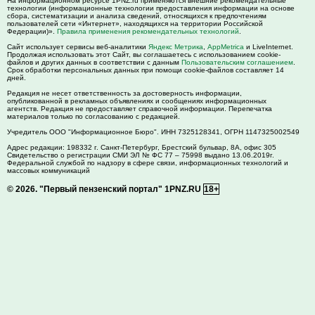
На информационном ресурсе 1PNZ.ru применяются внешние рекомендательные
технологии (информационные технологии предоставления информации на основе
сбора, систематизации и анализа сведений, относящихся к предпочтениям
пользователей сети «Интернет», находящихся на территории Российской
Федерации)».
Правила применения рекомендательных технологий
.
Сайт использует сервисы веб-аналитики
Яндекс Метрика
,
AppMetrica
и LiveInternet.
Продолжая использовать этот Сайт, вы соглашаетесь с использованием cookie-
файлов и других данных в соответствии с данным
Пользовательским соглашением
.
Срок обработки персональных данных при помощи cookie-файлов составляет 14
дней.
Редакция не несет ответственность за достоверность информации,
опубликованной в рекламных объявлениях и сообщениях информационных
агентств. Редакция не предоставляет справочной информации. Перепечатка
материалов только по согласованию с редакцией.
Учредитель ООО "Информационное Бюро". ИНН 7325128341, ОГРН 1147325002549
Адрес редакции:
198332
г. Санкт-Петербург,
Брестский бульвар, 8А, офис 305
Свидетельство о регистрации СМИ ЭЛ № ФС 77 – 75998 выдано 13.06.2019г.
Федеральной службой по надзору в сфере связи, информационных технологий и
массовых коммуникаций
© 2026.
"Первый пензенский портал" 1PNZ.RU
18+