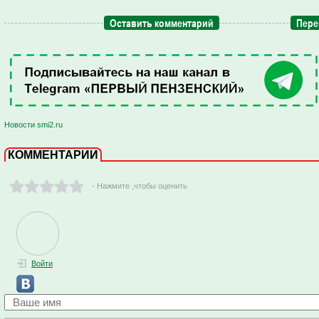
Оставить комментарий
Пере
Новости smi2.ru
КОММЕНТАРИИ
- Нажмите ,чтобы оценить
Войти