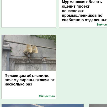
Мурманская область
оценит проект
пензенских
промышленников по
снабжению отдаленны
поселений с помощью
Эконом
дирижаблей
Пензенцам объяснили,
почему сирены включают
несколько раз
Общество