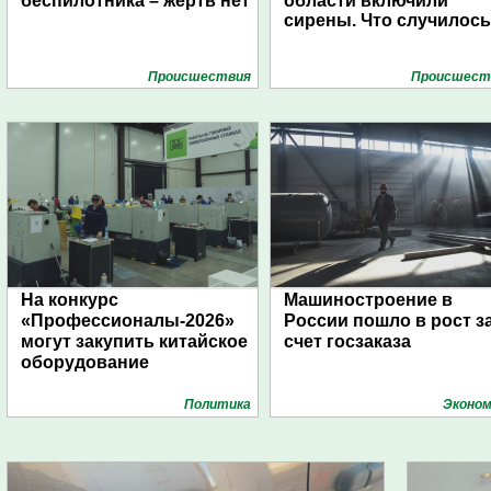
беспилотника – жертв нет
области включили
сирены. Что случилос
Проиcшествия
Проиcшест
На конкурс
Машиностроение в
«Профессионалы-2026»
России пошло в рост з
могут закупить китайское
счет госзаказа
оборудование
Политика
Эконом