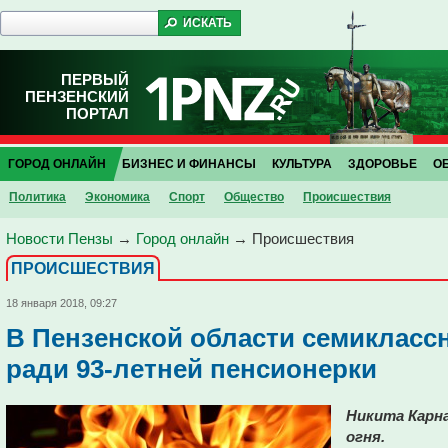
ПЕРВЫЙ
ПЕНЗЕНСКИЙ
ПОРТАЛ
ГОРОД ОНЛАЙН
БИЗНЕС И ФИНАНСЫ
КУЛЬТУРА
ЗДОРОВЬЕ
О
Политика
Экономика
Спорт
Общество
Проиcшествия
Новости Пензы
→
Город онлайн
→
Проиcшествия
ПРОИCШЕСТВИЯ
18 января 2018, 09:27
В Пензенской области семикласс
ради 93-летней пенсионерки
Никита Карн
огня.