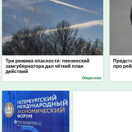
Три режима опасности: пензенский
Предста
замгубернатора дал чёткий план
про рей
действий
Общество