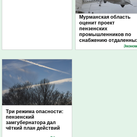
Мурманская область
оценит проект
пензенских
промышленников по
снабжению отдаленны
поселений с помощью
Эконом
дирижаблей
Три режима опасности:
пензенский
замгубернатора дал
чёткий план действий