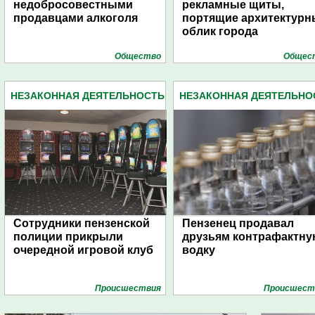
недобросовестными
рекламные щиты,
продавцами алкоголя
портящие архитектур
облик города
Общество
Общес
НЕЗАКОННАЯ ДЕЯТЕЛЬНОСТЬ
НЕЗАКОННАЯ ДЕЯТЕЛЬНО
(20)
(20)
Сотрудники пензенской
Пензенец продавал
полиции прикрыли
друзьям контрафактн
очередной игровой клуб
водку
Проиcшествия
Проиcшест