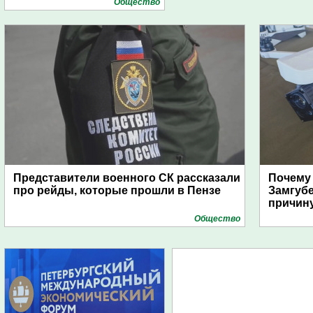
Общество
Представители военного СК рассказали
Почему
про рейды, которые прошли в Пензе
Замгуб
причину
Общество