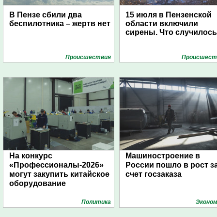
В Пензе сбили два
15 июля в Пензенской
беспилотника – жертв нет
области включили
сирены. Что случилос
Проиcшествия
Проиcшест
На конкурс
Машиностроение в
«Профессионалы-2026»
России пошло в рост з
могут закупить китайское
счет госзаказа
оборудование
Политика
Эконом