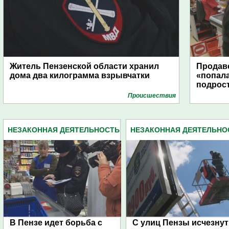
Житель Пензенской области хранил
Продаве
дома два килограмма взрывчатки
«попала
подрос
Проиcшествия
НЕЗАКОННАЯ ДЕЯТЕЛЬНОСТЬ
НЕЗАКОННАЯ ДЕЯТЕЛЬНО
(20)
(20)
В Пензе идет борьба с
С улиц Пензы исчезнут