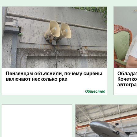
Пензенцам объяснили, почему сирены
Обладат
включают несколько раз
Кочетко
автогр
Общество