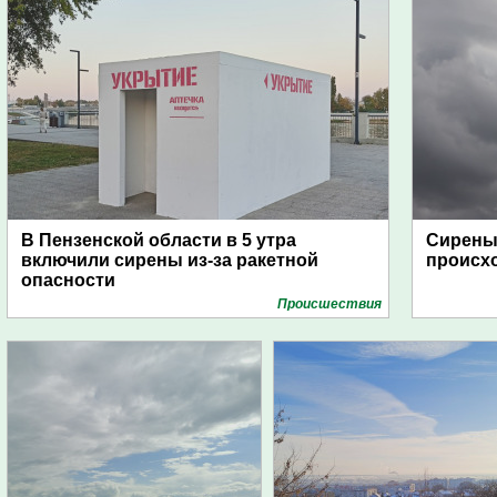
В Пензенской области в 5 утра
Сирены 
включили сирены из-за ракетной
происх
опасности
Проиcшествия