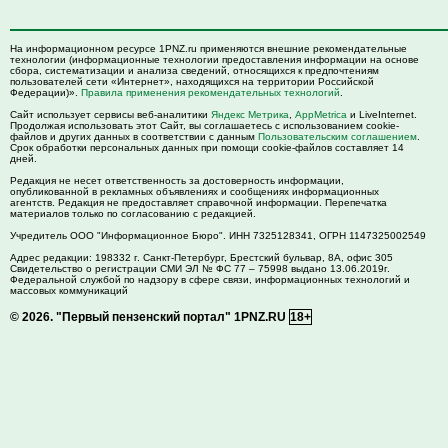
На информационном ресурсе 1PNZ.ru применяются внешние рекомендательные
технологии (информационные технологии предоставления информации на основе
сбора, систематизации и анализа сведений, относящихся к предпочтениям
пользователей сети «Интернет», находящихся на территории Российской
Федерации)».
Правила применения рекомендательных технологий
.
Сайт использует сервисы веб-аналитики
Яндекс Метрика
,
AppMetrica
и LiveInternet.
Продолжая использовать этот Сайт, вы соглашаетесь с использованием cookie-
файлов и других данных в соответствии с данным
Пользовательским соглашением
.
Срок обработки персональных данных при помощи cookie-файлов составляет 14
дней.
Редакция не несет ответственность за достоверность информации,
опубликованной в рекламных объявлениях и сообщениях информационных
агентств. Редакция не предоставляет справочной информации. Перепечатка
материалов только по согласованию с редакцией.
Учредитель ООО "Информационное Бюро". ИНН 7325128341, ОГРН 1147325002549
Адрес редакции:
198332
г. Санкт-Петербург,
Брестский бульвар, 8А, офис 305
Свидетельство о регистрации СМИ ЭЛ № ФС 77 – 75998 выдано 13.06.2019г.
Федеральной службой по надзору в сфере связи, информационных технологий и
массовых коммуникаций
© 2026.
"Первый пензенский портал" 1PNZ.RU
18+