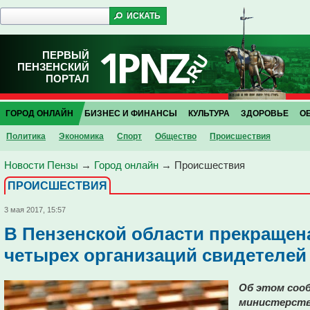
ПЕРВЫЙ
ПЕНЗЕНСКИЙ
ПОРТАЛ
ГОРОД ОНЛАЙН
БИЗНЕС И ФИНАНСЫ
КУЛЬТУРА
ЗДОРОВЬЕ
О
Политика
Экономика
Спорт
Общество
Проиcшествия
Новости Пензы
→
Город онлайн
→
Проиcшествия
ПРОИCШЕСТВИЯ
3 мая 2017, 15:57
В Пензенской области прекращен
четырех организаций свидетелей
Об этом соо
министерств