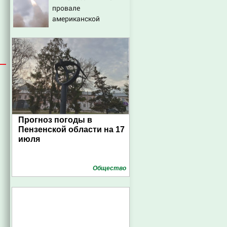
провале
центрам 07/08/2026 –
американской
Новости
операции «Убей
лучника» против
России
Прогноз погоды в
Пензенской области на 17
июля
Общество