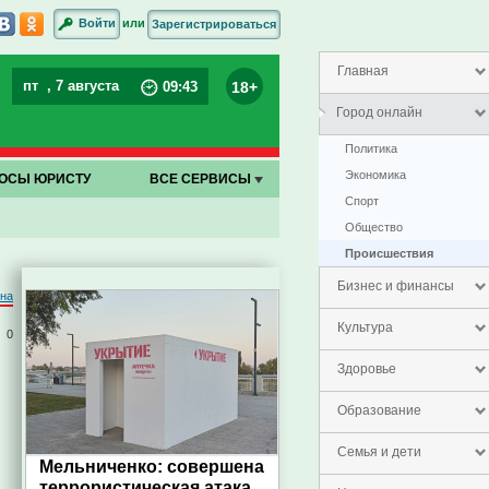
или
Войти
Зарегистрироваться
Главная
пт
, 7 августа
18+
09
:
43
Город онлайн
Политика
Экономика
ОСЫ ЮРИСТУ
ВСЕ СЕРВИСЫ
Спорт
Общество
Проиcшествия
Бизнес и финансы
на
Культура
0
Здоровье
Образование
Семья и дети
Мельниченко: совершена
террористическая атака