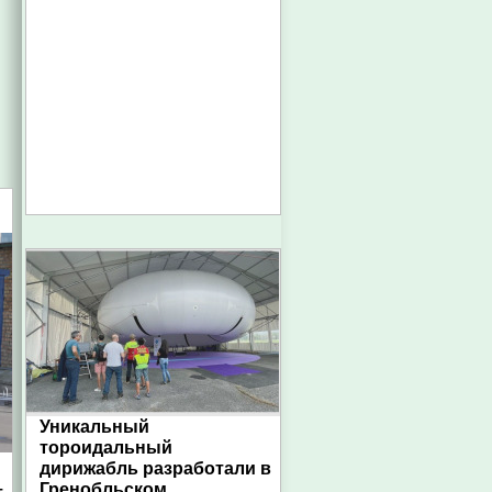
Уникальный
тороидальный
дирижабль разработали в
Гренобльском