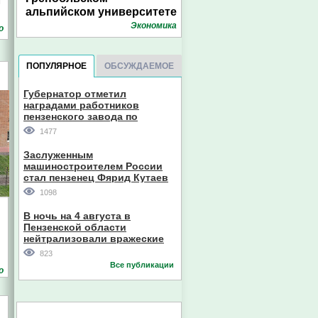
т
альпийском университете
Экономика
о
ПОПУЛЯРНОЕ
ОБСУЖДАЕМОЕ
Губернатор отметил
наградами работников
пензенского завода по
производству станков
1477
Заслуженным
машиностроителем России
стал пензенец Фярид Кутаев
1098
В ночь на 4 августа в
Пензенской области
нейтрализовали вражеские
дроны
823
Все публикации
о