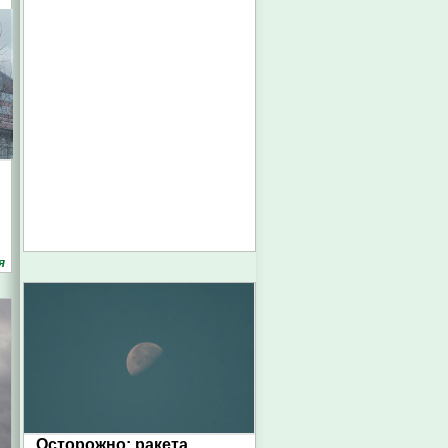
я
Осторожно: ракета.