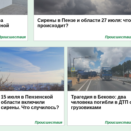
ра
Сирены в Пензе и области 27 июля: что
тной
происходит?
Проиcшествия
Проиcшестви
15 июля в Пензенской
Трагедия в Беково: два
области включили
человека погибли в ДТП 
сирены. Что случилось?
грузовиками
Проиcшествия
Проиcшестви