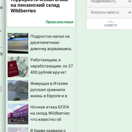
Недвижимость
на пензенский склад
из
Wildberries
Вопросы юристу
Проиcшествия
НАВЕРХ
.
Подросток напал на
десятилетнюю
 -
девочку, ворвавшись
у.
в квартиру
Работающим, и
неработающим: по 27
400 рублей вручат
пенсионерам в
Живущая в Италии
сентябре -
русская сравнила
PrimaMedia.ru
жизнь в Европе и в
Крыму
Ночная атака БПЛА
на склад Wildberries:
что известно об
очередном ударе по
В Киеве заявили о
логистическим