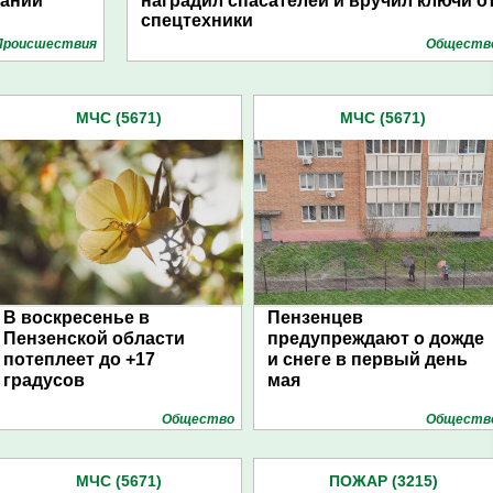
даний
наградил спасателей и вручил ключи о
спецтехники
Проиcшествия
Обществ
МЧС (5671)
МЧС (5671)
В воскресенье в
Пензенцев
Пензенской области
предупреждают о дожде
потеплеет до +17
и снеге в первый день
градусов
мая
Общество
Обществ
МЧС (5671)
ПОЖАР (3215)