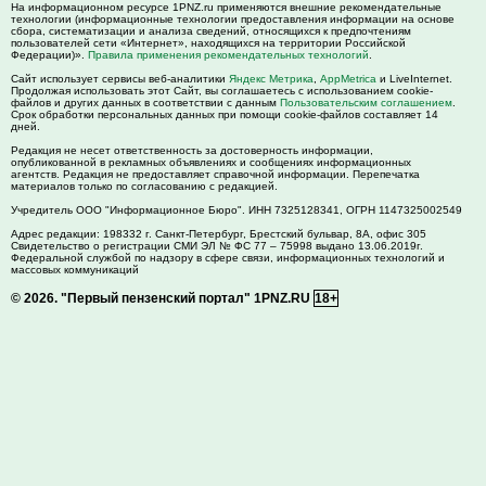
На информационном ресурсе 1PNZ.ru применяются внешние рекомендательные
технологии (информационные технологии предоставления информации на основе
сбора, систематизации и анализа сведений, относящихся к предпочтениям
пользователей сети «Интернет», находящихся на территории Российской
Федерации)».
Правила применения рекомендательных технологий
.
Сайт использует сервисы веб-аналитики
Яндекс Метрика
,
AppMetrica
и LiveInternet.
Продолжая использовать этот Сайт, вы соглашаетесь с использованием cookie-
файлов и других данных в соответствии с данным
Пользовательским соглашением
.
Срок обработки персональных данных при помощи cookie-файлов составляет 14
дней.
Редакция не несет ответственность за достоверность информации,
опубликованной в рекламных объявлениях и сообщениях информационных
агентств. Редакция не предоставляет справочной информации. Перепечатка
материалов только по согласованию с редакцией.
Учредитель ООО "Информационное Бюро". ИНН 7325128341, ОГРН 1147325002549
Адрес редакции:
198332
г. Санкт-Петербург,
Брестский бульвар, 8А, офис 305
Свидетельство о регистрации СМИ ЭЛ № ФС 77 – 75998 выдано 13.06.2019г.
Федеральной службой по надзору в сфере связи, информационных технологий и
массовых коммуникаций
© 2026.
"Первый пензенский портал" 1PNZ.RU
18+