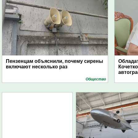
Пензенцам объяснили, почему сирены
Обладат
включают несколько раз
Кочетко
автогр
Общество