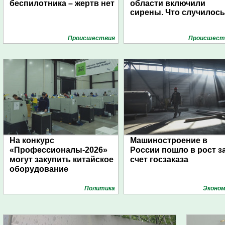
беспилотника – жертв нет
области включили
сирены. Что случилос
Проиcшествия
Проиcшест
На конкурс
Машиностроение в
«Профессионалы-2026»
России пошло в рост з
могут закупить китайское
счет госзаказа
оборудование
Политика
Эконом