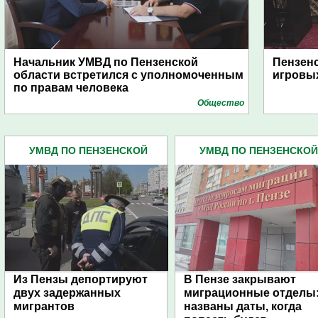
Начальник УМВД по Пензенской
Пензенс
области встретился с уполномоченным
игровых
по правам человека
Общество
УМВД ПО ПЕНЗЕНСКОЙ
УМВД ПО ПЕНЗЕНСКОЙ
ОБЛАСТИ (4445)
ОБЛАСТИ (4445)
Из Пензы депортируют
В Пензе закрывают
двух задержанных
миграционные отделы
мигрантов
названы даты, когда