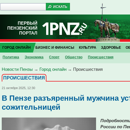
ПЕРВЫЙ
ПЕНЗЕНСКИЙ
ПОРТАЛ
ГОРОД ОНЛАЙН
БИЗНЕС И ФИНАНСЫ
КУЛЬТУРА
ЗДОРОВЬЕ
О
Политика
Экономика
Спорт
Общество
Проиcшествия
Новости Пензы
→
Город онлайн
→
Проиcшествия
ПРОИCШЕСТВИЯ
21 октября 2025, 12:30
В Пензе разъяренный мужчина ус
сожительницей
Подробности 
России по Пе