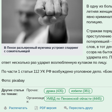
В одну из бол
летняя женщин
явно криминал
полицию.
Стражам поряд
преступлению 
потерпевшей -
слов, в тот д
В Пензе разъяренный мужчина устроил спарринг
с сожительницей
ссора на быто
ударила его. 
ответ несколько раз ударил возлюбленную кулаком по лицу.
По части 1 статьи 112 УК РФ возбуждено уголовное дело. «Бокс
Фото: pixabay
Другие статьи
Прочее:
драка (435)
избили (381)
по темам:
Организаци
УМВД по Пензенской области (4445)
я:
Распечатать
PDF версия
Переслать другу