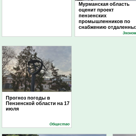
Мурманская область
оценит проект
пензенских
промышленников по
снабжению отдаленны
поселений с помощью
Эконом
дирижаблей
Прогноз погоды в
Пензенской области на 17
июля
Общество