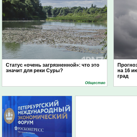
Статус «очень загрязненной»: что это
Прогноз
значит для реки Суры?
на 16 и
град
Общество