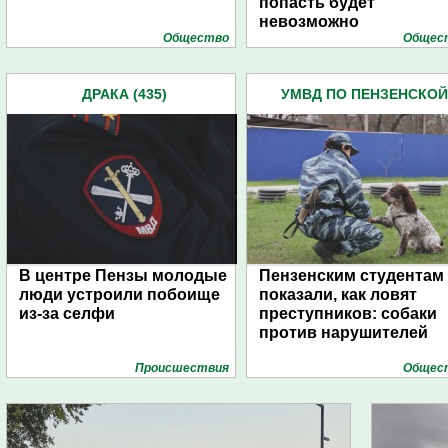
попасть будет
невозможно
Общество
Общес
ДРАКА (435)
УМВД ПО ПЕНЗЕНСКОЙ
ОБЛАСТИ (4445)
В центре Пензы молодые
Пензенским студентам
люди устроили побоище
показали, как ловят
из-за селфи
преступников: собаки
против нарушителей
Проиcшествия
Общес