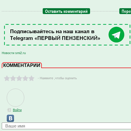
Оставить комментарий
Пере
Новости smi2.ru
КОММЕНТАРИИ
- Нажмите ,чтобы оценить
Войти