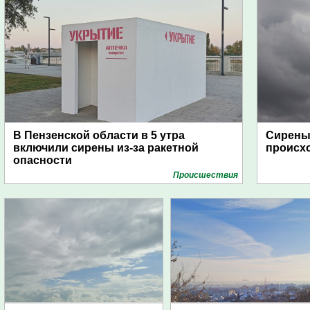
В Пензенской области в 5 утра
Сирены 
включили сирены из-за ракетной
происх
опасности
Проиcшествия