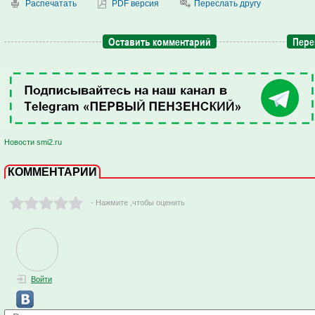
Распечатать
PDF версия
Переслать другу
Оставить комментарий
Пере
Новости smi2.ru
КОММЕНТАРИИ
- Нажмите ,чтобы оценить
Войти