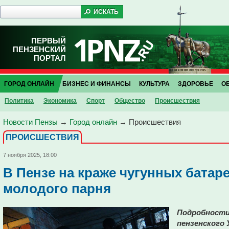
ПЕРВЫЙ
ПЕНЗЕНСКИЙ
ПОРТАЛ
ГОРОД ОНЛАЙН
БИЗНЕС И ФИНАНСЫ
КУЛЬТУРА
ЗДОРОВЬЕ
О
Политика
Экономика
Спорт
Общество
Проиcшествия
Новости Пензы
→
Город онлайн
→
Проиcшествия
ПРОИCШЕСТВИЯ
7 ноября 2025, 18:00
В Пензе на краже чугунных батар
молодого парня
Подробности 
пензенского