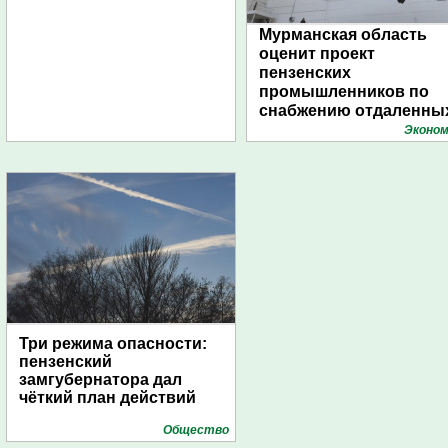
Мурманская область
оценит проект
пензенских
промышленников по
снабжению отдаленны
поселений с помощью
Эконом
дирижаблей
Три режима опасности:
пензенский
замгубернатора дал
чёткий план действий
Общество