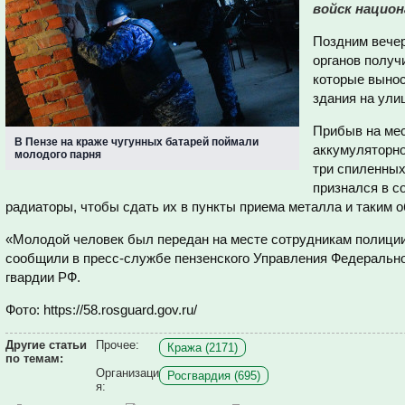
войск национ
Поздним вече
органов получ
которые вынос
здания на ули
Прибыв на мес
В Пензе на краже чугунных батарей поймали
аккумуляторно
молодого парня
три спиленных
признался в с
радиаторы, чтобы сдать их в пункты приема металла и таким 
«Молодой человек был передан на месте сотрудникам полиции
сообщили в пресс-службе пензенского Управления Федеральн
гвардии РФ.
Фото: https://58.rosguard.gov.ru/
Другие статьи
Прочее:
Кража (2171)
по темам:
Организаци
Росгвардия (695)
я: