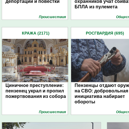
депортации и повестки
охранников учат сбива
БПЛА из пулемета
Проиcшествия
Общес
КРАЖА (2171)
РОСГВАРДИЯ (695)
Циничное преступление:
Пензенцы отдают ору
пензенец украл и пропил
на СВО: добровольная
пожертвования из собора
инициатива набирает
обороты
Проиcшествия
Общес