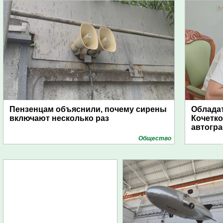
Пензенцам объяснили, почему сирены
Обладат
включают несколько раз
Кочетко
автогр
Общество