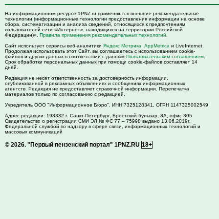
На информационном ресурсе 1PNZ.ru применяются внешние рекомендательные
технологии (информационные технологии предоставления информации на основе
сбора, систематизации и анализа сведений, относящихся к предпочтениям
пользователей сети «Интернет», находящихся на территории Российской
Федерации)».
Правила применения рекомендательных технологий
.
Сайт использует сервисы веб-аналитики
Яндекс Метрика
,
AppMetrica
и LiveInternet.
Продолжая использовать этот Сайт, вы соглашаетесь с использованием cookie-
файлов и других данных в соответствии с данным
Пользовательским соглашением
.
Срок обработки персональных данных при помощи cookie-файлов составляет 14
дней.
Редакция не несет ответственность за достоверность информации,
опубликованной в рекламных объявлениях и сообщениях информационных
агентств. Редакция не предоставляет справочной информации. Перепечатка
материалов только по согласованию с редакцией.
Учредитель ООО "Информационное Бюро". ИНН 7325128341, ОГРН 1147325002549
Адрес редакции:
198332
г. Санкт-Петербург,
Брестский бульвар, 8А, офис 305
Свидетельство о регистрации СМИ ЭЛ № ФС 77 – 75998 выдано 13.06.2019г.
Федеральной службой по надзору в сфере связи, информационных технологий и
массовых коммуникаций
© 2026.
"Первый пензенский портал" 1PNZ.RU
18+