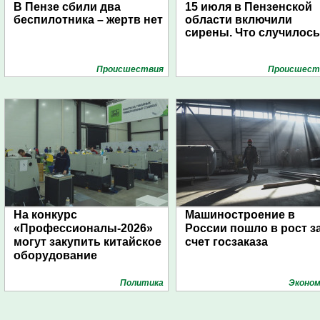
В Пензе сбили два
15 июля в Пензенской
беспилотника – жертв нет
области включили
сирены. Что случилос
Проиcшествия
Проиcшест
На конкурс
Машиностроение в
«Профессионалы-2026»
России пошло в рост з
могут закупить китайское
счет госзаказа
оборудование
Политика
Эконом