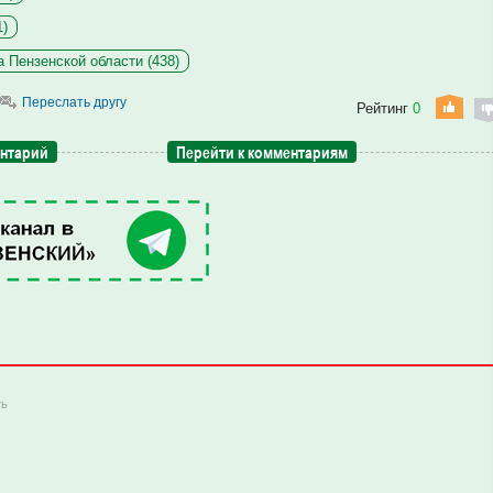
1)
а Пензенской области (438)
Переслать другу
Рейтинг
0
ентарий
Перейти к комментариям
ть