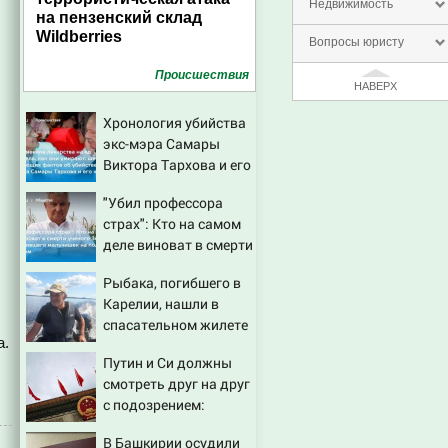
Недвижимость
на пензенский склад
Wildberries
Вопросы юристу
Проиcшествия
НАВЕРХ
Хронология убийства
экс-мэра Самары
Виктора Тархова и его
жены: шесть
"Убил профессора
шокирующих фактов,
страх": Кто на самом
новые подробности
деле виноват в смерти
ученого Зезина,
Рыбака, погибшего в
остановившего
Карелии, нашли в
мальчишек на поле с
спасательном жилете
горохом
а.
Путин и Си должны
смотреть друг на друг
с подозрением:
Зеленский поставил
В Башкирии осудили
задачу своим