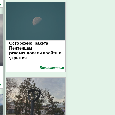
а
Осторожно: ракета.
Пензенцам
рекомендовали пройти в
укрытия
Проиcшествия
я