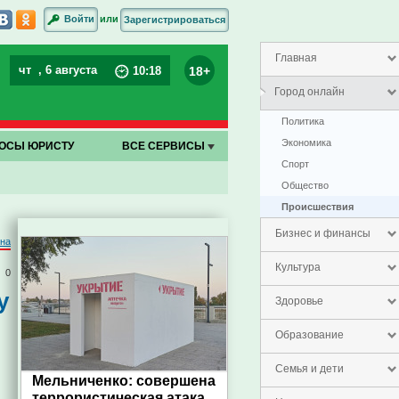
или
Войти
Зарегистрироваться
Главная
чт
, 6 августа
18+
10
:
18
Город онлайн
Политика
Экономика
ОСЫ ЮРИСТУ
ВСЕ СЕРВИСЫ
Спорт
Общество
Проиcшествия
Бизнес и финансы
на
Культура
0
у
Здоровье
Образование
Семья и дети
Мельниченко: совершена
террористическая атака