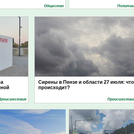
Общество
Политик
ра
Сирены в Пензе и области 27 июля: что
тной
происходит?
Проиcшествия
Проиcшестви