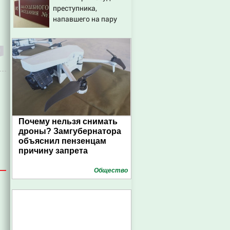
преступника,
дипломатам
напавшего на пару
после застолья
Почему нельзя снимать
дроны? Замгубернатора
объяснил пензенцам
причину запрета
Общество