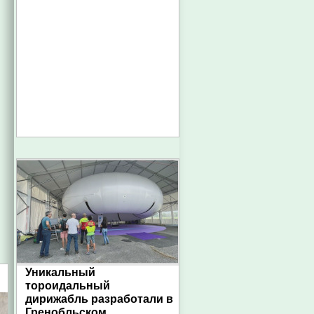
Уникальный
тороидальный
дирижабль разработали в
Гренобльском