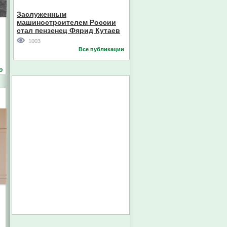
Кореи
Заслуженным
машиностроителем России
стал пензенец Фярид Кутаев
1003
Все публикации
о