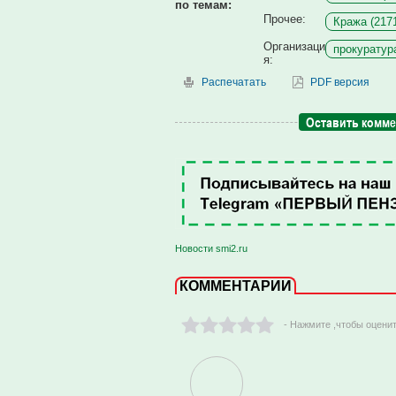
по темам:
Прочее:
Кража (217
Организаци
прокуратур
я:
Распечатать
PDF версия
Оставить комм
Новости smi2.ru
КОММЕНТАРИИ
- Нажмите ,чтобы оцени