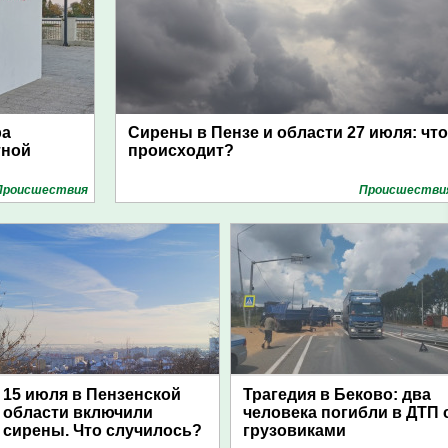
ра
Сирены в Пензе и области 27 июля: что
тной
происходит?
Проиcшествия
Проиcшестви
15 июля в Пензенской
Трагедия в Беково: два
области включили
человека погибли в ДТП 
сирены. Что случилось?
грузовиками