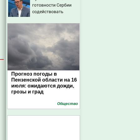
готовности Сербии
августа 2026 года
содействовать
интеграции Украины в
Евросоюз - Новости на
Вести.ru
Прогноз погоды в
Пензенской области на 16
июля: ожидаются дожди,
грозы и град
Общество