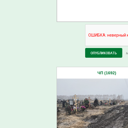
М
ЧП (1692)