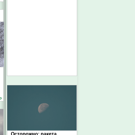
о
Осторожно: ракета.