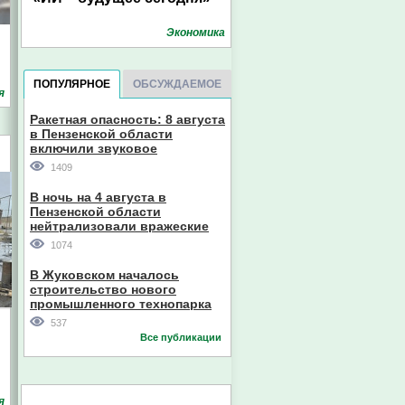
Экономика
ПОПУЛЯРНОЕ
ОБСУЖДАЕМОЕ
я
Ракетная опасность: 8 августа
в Пензенской области
включили звуковое
оповещение
1409
В ночь на 4 августа в
Пензенской области
нейтрализовали вражеские
дроны
1074
В Жуковском началось
строительство нового
промышленного технопарка
537
Все публикации
я