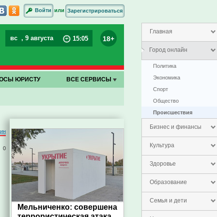
или
Войти
Зарегистрироваться
Главная
вс
, 9 августа
18+
15
:
05
Город онлайн
Политика
Экономика
ОСЫ ЮРИСТУ
ВСЕ СЕРВИСЫ
Спорт
Общество
Проиcшествия
Бизнес и финансы
тин
Культура
0
Здоровье
Образование
Семья и дети
Мельниченко: совершена
террористическая атака