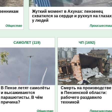
твенникам
Жуткий момент в Ахунах: пензенец
схватился за сердце и рухнул на глазах
у людей
Общество
Проиcшестви
САМОЛЕТ (119)
ЧП (1692)
В Пензе летят самолёты
Смерть на производстве
и высаживаются
в Пензенской области:
парашютисты. В чём
рабочего раздавило
причина?
техникой
Общество
Проиcшестви