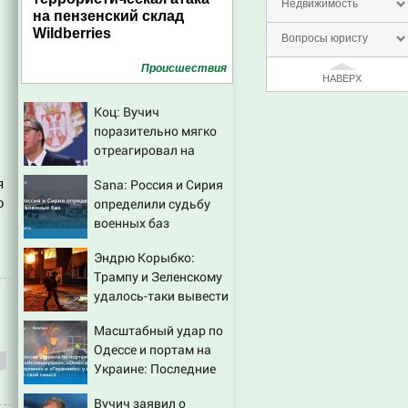
Недвижимость
на пензенский склад
Wildberries
Вопросы юристу
Проиcшествия
НАВЕРХ
Коц: Вучич
поразительно мягко
отреагировал на
вопрос об убийстве
я
Sana: Россия и Сирия
русских
о
определили судьбу
военных баз
Эндрю Корыбко:
Трампу и Зеленскому
удалось-таки вывести
Путина из себя – но
Масштабный удар по
хотелось бы большего
Одессе и портам на
Украине: Последние
новости, подробности
Вучич заявил о
об ударах России 9