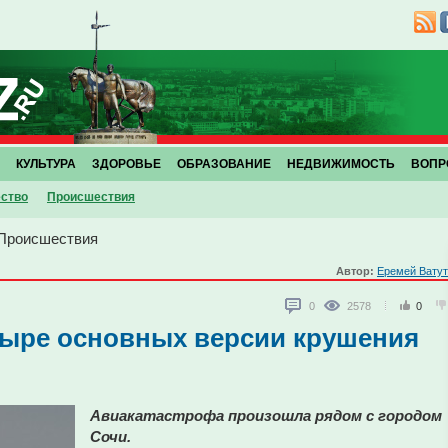
КУЛЬТУРА
ЗДОРОВЬЕ
ОБРАЗОВАНИЕ
НЕДВИЖИМОСТЬ
ВОПР
ство
Проиcшествия
Проиcшествия
Автор:
Еремей Вату
0
2578
0
тыре основных версии крушения
Авиакатастрофа произошла рядом с городом
Сочи.