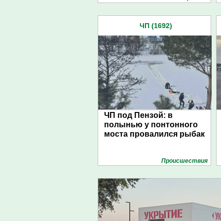
ЧП (1692)
ЧП под Пензой: в
полынью у понтонного
моста провалился рыбак
Проиcшествия