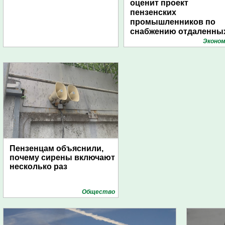
оценит проект
пензенских
промышленников по
снабжению отдаленны
поселений с помощью
Эконом
дирижаблей
Пензенцам объяснили,
почему сирены включают
несколько раз
Общество