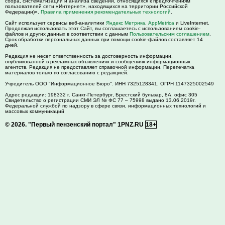
сбора, систематизации и анализа сведений, относящихся к предпочтениям
пользователей сети «Интернет», находящихся на территории Российской
Федерации)».
Правила применения рекомендательных технологий
.
Сайт использует сервисы веб-аналитики
Яндекс Метрика
,
AppMetrica
и LiveInternet.
Продолжая использовать этот Сайт, вы соглашаетесь с использованием cookie-
файлов и других данных в соответствии с данным
Пользовательским соглашением
.
Срок обработки персональных данных при помощи cookie-файлов составляет 14
дней.
Редакция не несет ответственность за достоверность информации,
опубликованной в рекламных объявлениях и сообщениях информационных
агентств. Редакция не предоставляет справочной информации. Перепечатка
материалов только по согласованию с редакцией.
Учредитель ООО "Информационное Бюро". ИНН 7325128341, ОГРН 1147325002549
Адрес редакции:
198332
г. Санкт-Петербург,
Брестский бульвар, 8А, офис 305
Свидетельство о регистрации СМИ ЭЛ № ФС 77 – 75998 выдано 13.06.2019г.
Федеральной службой по надзору в сфере связи, информационных технологий и
массовых коммуникаций
© 2026.
"Первый пензенский портал" 1PNZ.RU
18+