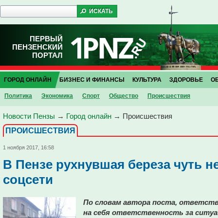
ПЕРВЫЙ
ПЕНЗЕНСКИЙ
ПОРТАЛ
ГОРОД ОНЛАЙН
БИЗНЕС И ФИНАНСЫ
КУЛЬТУРА
ЗДОРОВЬЕ
О
Политика
Экономика
Спорт
Общество
Проиcшествия
Новости Пензы
→
Город онлайн
→
Проиcшествия
ПРОИCШЕСТВИЯ
1 ноября 2017, 16:58
В Пензе рухнувшая береза чуть н
соцсети
По словам автора поста, ответст
на себя ответственность за ситу