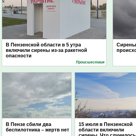
В Пензенской области в 5 утра
Сирены 
включили сирены из-за ракетной
происх
опасности
Проиcшествия
В Пензе сбили два
15 июля в Пензенской
беспилотника – жертв нет
области включили
сирены. Что случилос