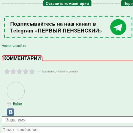
Оставить комментарий
Пере
Новости smi2.ru
КОММЕНТАРИИ
- Нажмите ,чтобы оценить
Войти