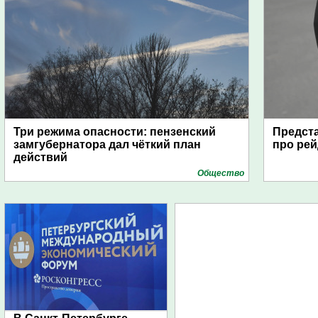
Три режима опасности: пензенский
Предста
замгубернатора дал чёткий план
про рей
действий
Общество