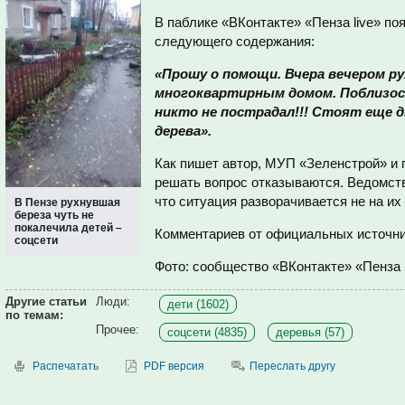
В паблике «ВКонтакте» «Пенза live» п
следующего содержания:
«Прошу о помощи. Вчера вечером ру
многоквартирным домом. Поблизос
никто не пострадал!!! Стоят еще д
дерева».
Как пишет автор, МУП «Зеленстрой» и 
решать вопрос отказываются. Ведомст
что ситуация разворачивается не на их
В Пензе рухнувшая
береза чуть не
покалечила детей –
Комментариев от официальных источни
соцсети
Фото: сообщество «ВКонтакте» «Пенза l
Другие статьи
Люди:
дети (1602)
по темам:
Прочее:
соцсети (4835)
деревья (57)
Распечатать
PDF версия
Переслать другу