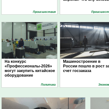
Проиcшествия
Проиcшест
На конкурс
Машиностроение в
«Профессионалы-2026»
России пошло в рост з
могут закупить китайское
счет госзаказа
оборудование
Политика
Эконом