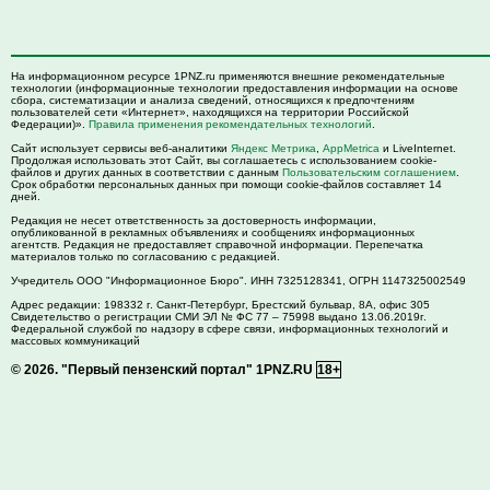
На информационном ресурсе 1PNZ.ru применяются внешние рекомендательные
технологии (информационные технологии предоставления информации на основе
сбора, систематизации и анализа сведений, относящихся к предпочтениям
пользователей сети «Интернет», находящихся на территории Российской
Федерации)».
Правила применения рекомендательных технологий
.
Сайт использует сервисы веб-аналитики
Яндекс Метрика
,
AppMetrica
и LiveInternet.
Продолжая использовать этот Сайт, вы соглашаетесь с использованием cookie-
файлов и других данных в соответствии с данным
Пользовательским соглашением
.
Срок обработки персональных данных при помощи cookie-файлов составляет 14
дней.
Редакция не несет ответственность за достоверность информации,
опубликованной в рекламных объявлениях и сообщениях информационных
агентств. Редакция не предоставляет справочной информации. Перепечатка
материалов только по согласованию с редакцией.
Учредитель ООО "Информационное Бюро". ИНН 7325128341, ОГРН 1147325002549
Адрес редакции:
198332
г. Санкт-Петербург,
Брестский бульвар, 8А, офис 305
Свидетельство о регистрации СМИ ЭЛ № ФС 77 – 75998 выдано 13.06.2019г.
Федеральной службой по надзору в сфере связи, информационных технологий и
массовых коммуникаций
© 2026.
"Первый пензенский портал" 1PNZ.RU
18+