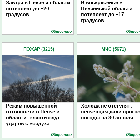
Завтра в Пензе и области
В воскресенье в
потеплеет до +20
Пензенской области
градусов
потеплеет до +17
градусов
Общество
Общес
ПОЖАР (3215)
МЧС (5671)
Режим повышенной
Холода не отступят:
готовности в Пензе и
пензенцам дали прогн
области: власти ждут
погоды на 30 апреля
ударов с воздуха
Общество
Общес