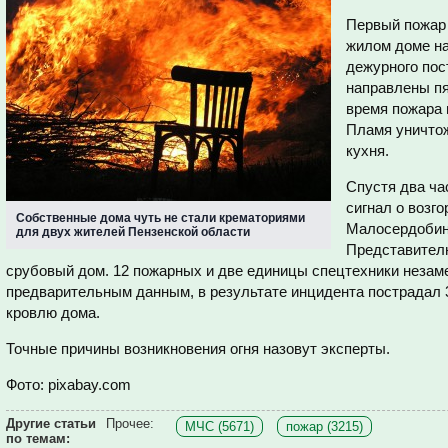
Первый пожар 
жилом доме на
дежурного пос
направлены пя
время пожара 
Пламя уничтож
кухня.
Спустя два ча
сигнал о возг
Собственные дома чуть не стали крематориями
Малосердобинс
для двух жителей Пензенской области
Представителю
срубовый дом. 12 пожарных и две единицы спецтехники незам
предварительным данным, в результате инцидента пострадал 
кровлю дома.
Точные причины возникновения огня назовут эксперты.
Фото: pixabay.com
Другие статьи
Прочее:
МЧС (5671)
пожар (3215)
по темам: