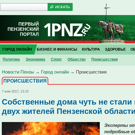
ПЕРВЫЙ
ПЕНЗЕНСКИЙ
ПОРТАЛ
ГОРОД ОНЛАЙН
БИЗНЕС И ФИНАНСЫ
КУЛЬТУРА
ЗДОРОВЬЕ
О
Политика
Экономика
Спорт
Общество
Проиcшествия
Новости Пензы
→
Город онлайн
→
Проиcшествия
ПРОИCШЕСТВИЯ
7 мая 2017, 13:15
Собственные дома чуть не стали
двух жителей Пензенской област
Эксперты от
подробные о