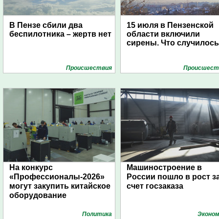
В Пензе сбили два
15 июля в Пензенской
беспилотника – жертв нет
области включили
сирены. Что случилос
Проиcшествия
Проиcшест
На конкурс
Машиностроение в
«Профессионалы-2026»
России пошло в рост з
могут закупить китайское
счет госзаказа
оборудование
Политика
Эконом