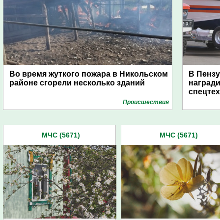
Во время жуткого пожара в Никольском
В Пензу
районе сгорели несколько зданий
награди
спецте
Проиcшествия
МЧС (5671)
МЧС (5671)