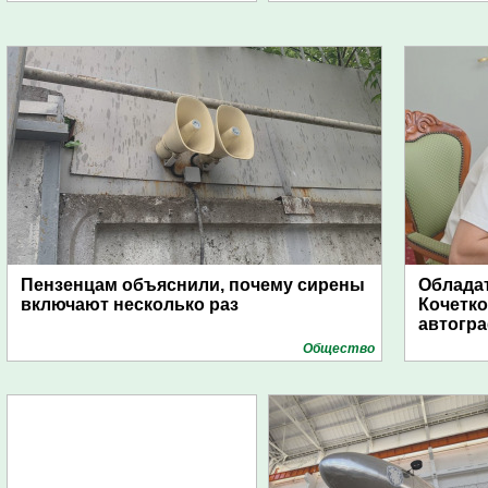
Пензенцам объяснили, почему сирены
Обладат
включают несколько раз
Кочетко
автогр
Общество