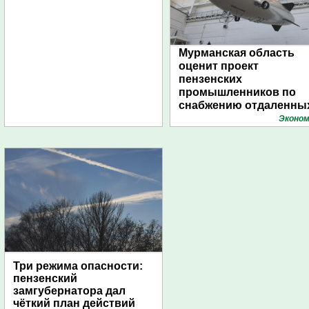
Мурманская область
оценит проект
пензенских
промышленников по
снабжению отдаленны
поселений с помощью
Эконом
дирижаблей
Три режима опасности:
пензенский
замгубернатора дал
чёткий план действий