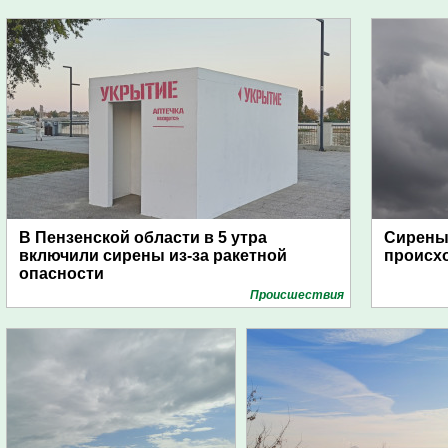
В Пензенской области в 5 утра
Сирены 
включили сирены из-за ракетной
происх
опасности
Проиcшествия