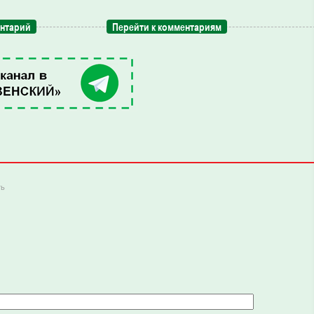
ентарий
Перейти к комментариям
ть