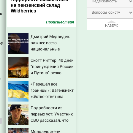
Недвижимость
на пензенский склад
Wildberries
Вопросы юристу
ал
Проиcшествия
НАВЕРХ
Дмитрий Медведев:
важнее всего
ое
национальные
интересы России
Скотт Риттер: 40 дней
"принуждения России
и Путина" резко
е
приблизили крах
«Перешёл все
режима Зеленского
границы»: Вагенкнехт
жёстко ответила
послу Украины
Подробности из
первых уст: Участник
СВО рассказал, что
спасло его в схватке с
Молодую жену
медведем