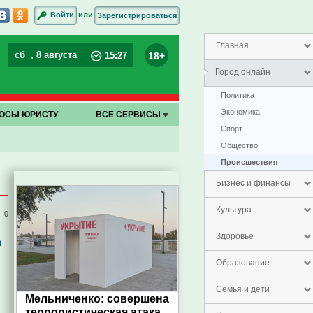
или
Войти
Зарегистрироваться
Главная
сб
, 8 августа
18+
15
:
27
Город онлайн
Политика
Экономика
ОСЫ ЮРИСТУ
ВСЕ СЕРВИСЫ
Спорт
Общество
Проиcшествия
Бизнес и финансы
Культура
0
д
Здоровье
Образование
Семья и дети
Мельниченко: совершена
террористическая атака