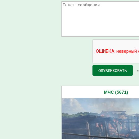
М
МЧС (5671)