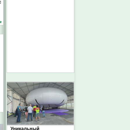
с
я
Уникальный