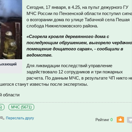
Сегодня, 17 января, в 4.25, на пульт дежурного ГУ
МЧС России по Пензенской области поступил сигн
о возгорании дома по улице Табачной села Пешая
слобода Нижнеломовского района.
«Сгорела кровля деревянного дома с
последующим обрушением, выгорело чердачн
помещение дощатого сарая», - сообщили в
ведомстве.
лыхающий
Для ликвидации последствий управление
задействовало 12 сотрудников и три пожарных
расчета. По данным МЧС, в результате ЧП никто н
шегося станут известны после экспертизы.
й области
)
МЧС (5671)
Переслать другу
Рейтинг
0