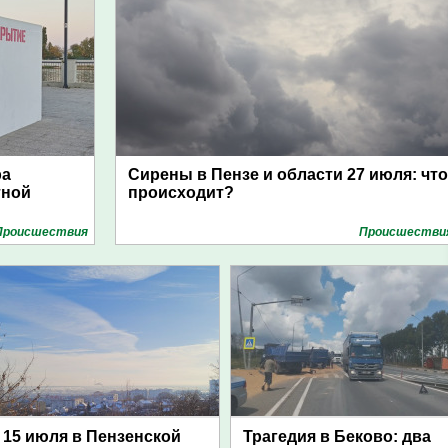
ра
Сирены в Пензе и области 27 июля: что
тной
происходит?
Проиcшествия
Проиcшестви
15 июля в Пензенской
Трагедия в Беково: два