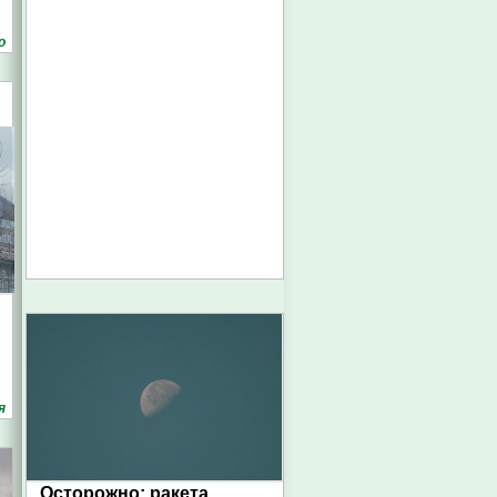
о
я
Осторожно: ракета.