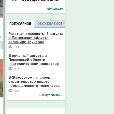
Экономика
ПОПУЛЯРНОЕ
ОБСУЖДАЕМОЕ
т
Ракетная опасность: 8 августа
о
в Пензенской области
включили звуковое
оповещение
1136
В ночь на 4 августа в
Пензенской области
нейтрализовали вражеские
дроны
962
В Жуковском началось
строительство нового
промышленного технопарка
410
Все публикации