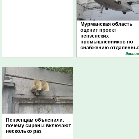
Мурманская область
оценит проект
пензенских
промышленников по
снабжению отдаленны
поселений с помощью
Эконом
дирижаблей
Пензенцам объяснили,
почему сирены включают
несколько раз