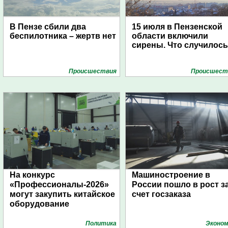
В Пензе сбили два
15 июля в Пензенской
беспилотника – жертв нет
области включили
сирены. Что случилос
Проиcшествия
Проиcшест
На конкурс
Машиностроение в
«Профессионалы-2026»
России пошло в рост з
могут закупить китайское
счет госзаказа
оборудование
Политика
Эконом