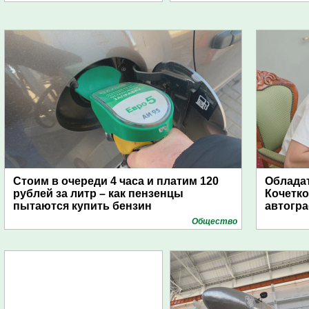
Стоим в очереди 4 часа и платим 120
Обладат
рублей за литр – как пензенцы
Кочетко
пытаются купить бензин
автогр
Общество