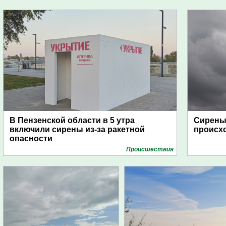
В Пензенской области в 5 утра
Сирены 
включили сирены из-за ракетной
происх
опасности
Проиcшествия