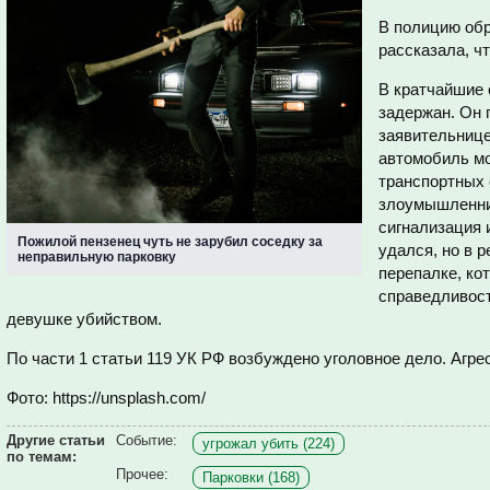
В полицию обр
рассказала, чт
В кратчайшие 
задержан. Он 
заявительнице
автомобиль мо
транспортных 
злоумышленни
сигнализация 
Пожилой пензенец чуть не зарубил соседку за
удался, но в 
неправильную парковку
перепалке, ко
справедливост
девушке убийством.
По части 1 статьи 119 УК РФ возбуждено уголовное дело. Агрес
Фото: https://unsplash.com/
Другие статьи
Событие:
угрожал убить (224)
по темам:
Прочее:
Парковки (168)