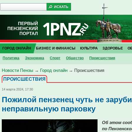
ПЕРВЫЙ
ПЕНЗЕНСКИЙ
ПОРТАЛ
ГОРОД ОНЛАЙН
БИЗНЕС И ФИНАНСЫ
КУЛЬТУРА
ЗДОРОВЬЕ
О
Политика
Экономика
Спорт
Общество
Проиcшествия
Новости Пензы
→
Город онлайн
→
Проиcшествия
ПРОИCШЕСТВИЯ
14 марта 2024, 17:30
Пожилой пензенец чуть не заруби
неправильную парковку
Об этом соо
по Пензенско