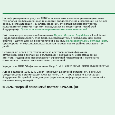
На информационном ресурсе 1PNZ.ru применяются внешние рекомендательные
технологии (информационные технологии предоставления информации на основе
сбора, систематизации и анализа сведений, относящихся к предпочтениям
пользователей сети «Интернет», находящихся на территории Российской
Федерации)».
Правила применения рекомендательных технологий
.
Сайт использует сервисы веб-аналитики
Яндекс Метрика
,
AppMetrica
и LiveInternet.
Продолжая использовать этот Сайт, вы соглашаетесь с использованием cookie-
файлов и других данных в соответствии с данным
Пользовательским соглашением
.
Срок обработки персональных данных при помощи cookie-файлов составляет 14
дней.
Редакция не несет ответственность за достоверность информации,
опубликованной в рекламных объявлениях и сообщениях информационных
агентств. Редакция не предоставляет справочной информации. Перепечатка
материалов только по согласованию с редакцией.
Учредитель ООО "Информационное Бюро". ИНН 7325128341, ОГРН 1147325002549
Адрес редакции:
198332
г. Санкт-Петербург,
Брестский бульвар, 8А, офис 305
Свидетельство о регистрации СМИ ЭЛ № ФС 77 – 75998 выдано 13.06.2019г.
Федеральной службой по надзору в сфере связи, информационных технологий и
массовых коммуникаций
© 2026.
"Первый пензенский портал" 1PNZ.RU
18+