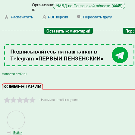
Организаци
УМВД по Пензенской области (4445)
я:
Распечатать
PDF версия
Переслать другу
Оставить комментарий
Пере
Новости smi2.ru
КОММЕНТАРИИ
- Нажмите ,чтобы оценить
Войти