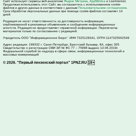
Сайт использует сервисы веб-аналитики
Яндекс Метрика
,
AppMetrica
и LiveInternet.
Продолжая использовать этот Сайт, вы соглашаетесь с использованием cookie-
файлов и других данных в соответствии с данным
Пользовательским соглашением
.
Срок обработки персональных данных при помощи cookie-файлов составляет 14
дней.
Редакция не несет ответственность за достоверность информации,
опубликованной в рекламных объявлениях и сообщениях информационных
агентств. Редакция не предоставляет справочной информации. Перепечатка
материалов только по согласованию с редакцией.
Учредитель ООО "Информационное Бюро". ИНН 7325128341, ОГРН 1147325002549
Адрес редакции:
198332
г. Санкт-Петербург,
Брестский бульвар, 8А, офис 305
Свидетельство о регистрации СМИ ЭЛ № ФС 77 – 75998 выдано 13.06.2019г.
Федеральной службой по надзору в сфере связи, информационных технологий и
массовых коммуникаций
© 2026.
"Первый пензенский портал" 1PNZ.RU
18+