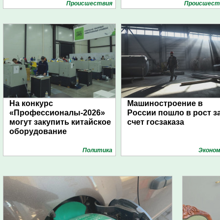
Проиcшествия
Проиcшест
На конкурс
Машиностроение в
«Профессионалы-2026»
России пошло в рост з
могут закупить китайское
счет госзаказа
оборудование
Политика
Эконом