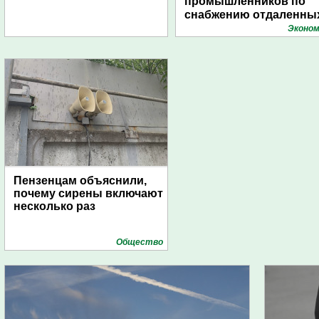
промышленников по
снабжению отдаленны
поселений с помощью
Эконом
дирижаблей
Пензенцам объяснили,
почему сирены включают
несколько раз
Общество