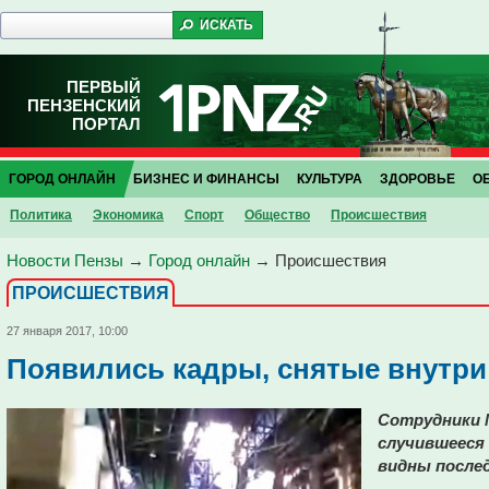
ПЕРВЫЙ
ПЕНЗЕНСКИЙ
ПОРТАЛ
ГОРОД ОНЛАЙН
БИЗНЕС И ФИНАНСЫ
КУЛЬТУРА
ЗДОРОВЬЕ
О
Политика
Экономика
Спорт
Общество
Проиcшествия
Новости Пензы
→
Город онлайн
→
Проиcшествия
ПРОИCШЕСТВИЯ
27 января 2017, 10:00
Появились кадры, снятые внутр
Сотрудники 
случившееся 
видны послед