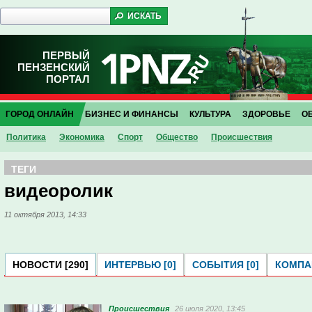
ПЕРВЫЙ
ПЕНЗЕНСКИЙ
ПОРТАЛ
ГОРОД ОНЛАЙН
БИЗНЕС И ФИНАНСЫ
КУЛЬТУРА
ЗДОРОВЬЕ
О
Политика
Экономика
Спорт
Общество
Проиcшествия
ТЕГИ
видеоролик
11 октября 2013, 14:33
НОВОСТИ [290]
ИНТЕРВЬЮ [0]
СОБЫТИЯ [0]
КОМПАН
Проиcшествия
26 июля 2020, 13:45