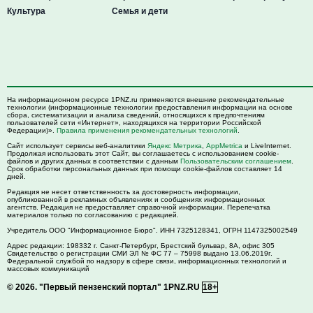
Культура
Семья и дети
На информационном ресурсе 1PNZ.ru применяются внешние рекомендательные
технологии (информационные технологии предоставления информации на основе
сбора, систематизации и анализа сведений, относящихся к предпочтениям
пользователей сети «Интернет», находящихся на территории Российской
Федерации)».
Правила применения рекомендательных технологий
.
Сайт использует сервисы веб-аналитики
Яндекс Метрика
,
AppMetrica
и LiveInternet.
Продолжая использовать этот Сайт, вы соглашаетесь с использованием cookie-
файлов и других данных в соответствии с данным
Пользовательским соглашением
.
Срок обработки персональных данных при помощи cookie-файлов составляет 14
дней.
Редакция не несет ответственность за достоверность информации,
опубликованной в рекламных объявлениях и сообщениях информационных
агентств. Редакция не предоставляет справочной информации. Перепечатка
материалов только по согласованию с редакцией.
Учредитель ООО "Информационное Бюро". ИНН 7325128341, ОГРН 1147325002549
Адрес редакции:
198332
г. Санкт-Петербург,
Брестский бульвар, 8А, офис 305
Свидетельство о регистрации СМИ ЭЛ № ФС 77 – 75998 выдано 13.06.2019г.
Федеральной службой по надзору в сфере связи, информационных технологий и
массовых коммуникаций
© 2026.
"Первый пензенский портал" 1PNZ.RU
18+