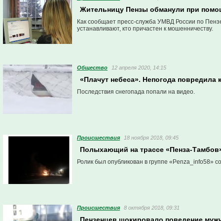
Жительницу Пензы обманули при помо
Как сообщает пресс-служба УМВД России по Пензе
устанавливают, кто причастен к мошенничеству.
Общество
12 апреля 2020, 14:15
«Плачут небеса». Непогода повредила 
Последствия снегопада попали на видео.
Проиcшествия
18 ноября 2018, 09:45
Полыхающий на трассе «Пенза-Тамбов»
Ролик был опубликован в группе «Penza_info58» с
Проиcшествия
8 октября 2018, 09:31
Пензенцев шокировало поведение мужч