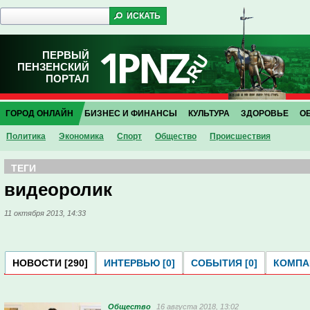
ПЕРВЫЙ
ПЕНЗЕНСКИЙ
ПОРТАЛ
ГОРОД ОНЛАЙН
БИЗНЕС И ФИНАНСЫ
КУЛЬТУРА
ЗДОРОВЬЕ
О
Политика
Экономика
Спорт
Общество
Проиcшествия
ТЕГИ
видеоролик
11 октября 2013, 14:33
НОВОСТИ [290]
ИНТЕРВЬЮ [0]
СОБЫТИЯ [0]
КОМПАН
Общество
16 августа 2018, 13:02