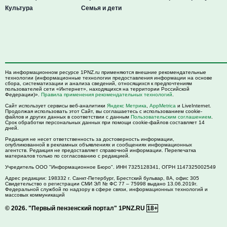
Культура
Семья и дети
На информационном ресурсе 1PNZ.ru применяются внешние рекомендательные
технологии (информационные технологии предоставления информации на основе
сбора, систематизации и анализа сведений, относящихся к предпочтениям
пользователей сети «Интернет», находящихся на территории Российской
Федерации)».
Правила применения рекомендательных технологий
.
Сайт использует сервисы веб-аналитики
Яндекс Метрика
,
AppMetrica
и LiveInternet.
Продолжая использовать этот Сайт, вы соглашаетесь с использованием cookie-
файлов и других данных в соответствии с данным
Пользовательским соглашением
.
Срок обработки персональных данных при помощи cookie-файлов составляет 14
дней.
Редакция не несет ответственность за достоверность информации,
опубликованной в рекламных объявлениях и сообщениях информационных
агентств. Редакция не предоставляет справочной информации. Перепечатка
материалов только по согласованию с редакцией.
Учредитель ООО "Информационное Бюро". ИНН 7325128341, ОГРН 1147325002549
Адрес редакции:
198332
г. Санкт-Петербург,
Брестский бульвар, 8А, офис 305
Свидетельство о регистрации СМИ ЭЛ № ФС 77 – 75998 выдано 13.06.2019г.
Федеральной службой по надзору в сфере связи, информационных технологий и
массовых коммуникаций
© 2026.
"Первый пензенский портал" 1PNZ.RU
18+