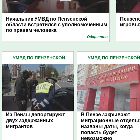
Начальник УМВД по Пензенской
Пензенс
области встретился с уполномоченным
игровых
по правам человека
Общество
УМВД ПО ПЕНЗЕНСКОЙ
УМВД ПО ПЕНЗЕНСКОЙ
ОБЛАСТИ (4445)
ОБЛАСТИ (4445)
Из Пензы депортируют
В Пензе закрывают
двух задержанных
миграционные отделы
мигрантов
названы даты, когда
попасть будет
невозможно