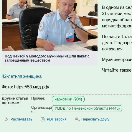
В одном из се
31-летний мес
порядка обнар
метилэфедрона
По части 1 ст
дело. Подозр
показания.
Под Пензой у молодого мужчины нашли пакет с
Мужчине грози
запрещенным веществом
Читайте также
42-летняя женщина
Фото: https://58.мвд.рф/
Другие статьи
Прочее:
наркотики (904)
по темам:
Организаци
УМВД по Пензенской области (4445)
я:
Распечатать
PDF версия
Переслать другу