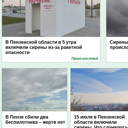
В Пензенской области в 5 утра
Сирены 
включили сирены из-за ракетной
происх
опасности
Проиcшествия
В Пензе сбили два
15 июля в Пензенской
беспилотника – жертв нет
области включили
сирены. Что случилос