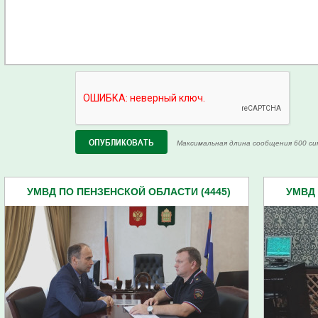
Максимальная длина сообщения 600 си
УМВД ПО ПЕНЗЕНСКОЙ ОБЛАСТИ (4445)
УМВД 