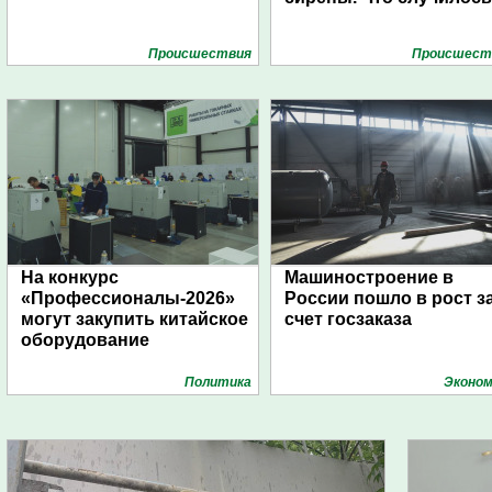
Проиcшествия
Проиcшест
На конкурс
Машиностроение в
«Профессионалы-2026»
России пошло в рост з
могут закупить китайское
счет госзаказа
оборудование
Политика
Эконом