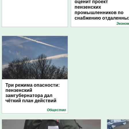
оценит проект
пензенских
промышленников по
снабжению отдаленны
поселений с помощью
Эконом
дирижаблей
Три режима опасности:
пензенский
замгубернатора дал
чёткий план действий
Общество