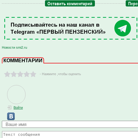
Оставить комментарий
Пере
Новости smi2.ru
КОММЕНТАРИИ
- Нажмите ,чтобы оценить
Войти