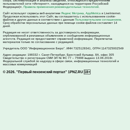
сбора, систематизации и анализа сведений, относящихся к предпочтениям
пользователей сети «Интернет», находящихся на территории Российской
Федерации)».
Правила применения рекомендательных технологий
.
Сайт использует сервисы веб-аналитики
Яндекс Метрика
,
AppMetrica
и LiveInternet.
Продолжая использовать этот Сайт, вы соглашаетесь с использованием cookie-
файлов и других данных в соответствии с данным
Пользовательским соглашением
.
Срок обработки персональных данных при помощи cookie-файлов составляет 14
дней.
Редакция не несет ответственность за достоверность информации,
опубликованной в рекламных объявлениях и сообщениях информационных
агентств. Редакция не предоставляет справочной информации. Перепечатка
материалов только по согласованию с редакцией.
Учредитель ООО "Информационное Бюро". ИНН 7325128341, ОГРН 1147325002549
Адрес редакции:
198332
г. Санкт-Петербург,
Брестский бульвар, 8А, офис 305
Свидетельство о регистрации СМИ ЭЛ № ФС 77 – 75998 выдано 13.06.2019г.
Федеральной службой по надзору в сфере связи, информационных технологий и
массовых коммуникаций
© 2026.
"Первый пензенский портал" 1PNZ.RU
18+