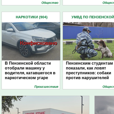
Общество
Общес
НАРКОТИКИ (904)
УМВД ПО ПЕНЗЕНСКОЙ
ОБЛАСТИ (4445)
В Пензенской области
Пензенским студентам
отобрали машину у
показали, как ловят
водителя, катавшегося в
преступников: собаки
наркотическом угаре
против нарушителей
Проиcшествия
Общес