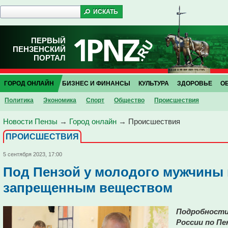
ПЕРВЫЙ
ПЕНЗЕНСКИЙ
ПОРТАЛ
ГОРОД ОНЛАЙН
БИЗНЕС И ФИНАНСЫ
КУЛЬТУРА
ЗДОРОВЬЕ
О
Политика
Экономика
Спорт
Общество
Проиcшествия
Новости Пензы
→
Город онлайн
→
Проиcшествия
ПРОИCШЕСТВИЯ
5 сентября 2023, 17:00
Под Пензой у молодого мужчины 
запрещенным веществом
Подробности 
России по Пе