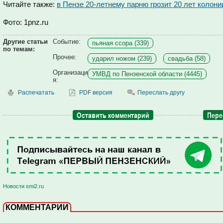
Читайте также:
в Пензе 20-летнему парню грозит 20 лет колони
Фото: 1pnz.ru
Другие статьи
Событие:
пьяная ссора (339)
по темам:
Прочее:
ударил ножом (239)
свадьба (58)
Организаци
УМВД по Пензенской области (4445)
я:
Распечатать
PDF версия
Переслать другу
Оставить комментарий
Пере
Новости smi2.ru
КОММЕНТАРИИ