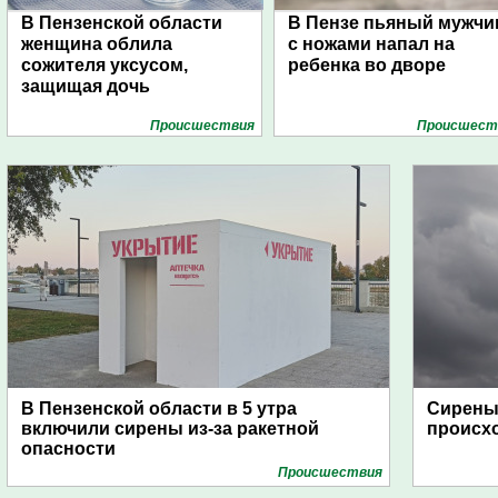
В Пензенской области
В Пензе пьяный мужчи
женщина облила
с ножами напал на
сожителя уксусом,
ребенка во дворе
защищая дочь
Проиcшествия
Проиcшест
В Пензенской области в 5 утра
Сирены 
включили сирены из-за ракетной
происх
опасности
Проиcшествия