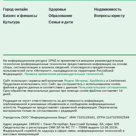
Город онлайн
Здоровье
Недвижимость
Бизнес и финансы
Образование
Вопросы юристу
Культура
Семья и дети
На информационном ресурсе 1PNZ.ru применяются внешние рекомендательные
технологии (информационные технологии предоставления информации на основе
сбора, систематизации и анализа сведений, относящихся к предпочтениям
пользователей сети «Интернет», находящихся на территории Российской
Федерации)».
Правила применения рекомендательных технологий
.
Сайт использует сервисы веб-аналитики
Яндекс Метрика
,
AppMetrica
и LiveInternet.
Продолжая использовать этот Сайт, вы соглашаетесь с использованием cookie-
файлов и других данных в соответствии с данным
Пользовательским соглашением
.
Срок обработки персональных данных при помощи cookie-файлов составляет 14
дней.
Редакция не несет ответственность за достоверность информации,
опубликованной в рекламных объявлениях и сообщениях информационных
агентств. Редакция не предоставляет справочной информации. Перепечатка
материалов только по согласованию с редакцией.
Учредитель ООО "Информационное Бюро". ИНН 7325128341, ОГРН 1147325002549
Адрес редакции:
198332
г. Санкт-Петербург,
Брестский бульвар, 8А, офис 305
Свидетельство о регистрации СМИ ЭЛ № ФС 77 – 75998 выдано 13.06.2019г.
Федеральной службой по надзору в сфере связи, информационных технологий и
массовых коммуникаций