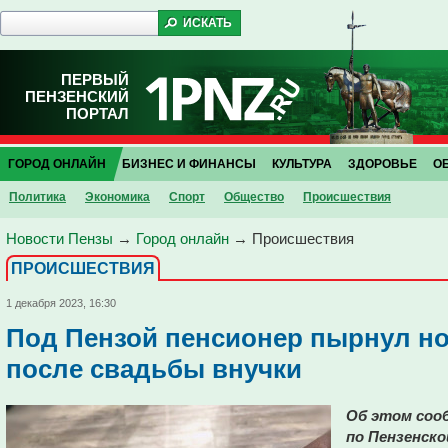
ПЕРВЫЙ
ПЕНЗЕНСКИЙ
ПОРТАЛ
ГОРОД ОНЛАЙН
БИЗНЕС И ФИНАНСЫ
КУЛЬТУРА
ЗДОРОВЬЕ
О
Политика
Экономика
Спорт
Общество
Проиcшествия
Новости Пензы
→
Город онлайн
→
Проиcшествия
ПРОИCШЕСТВИЯ
1 декабря 2023, 16:30
Под Пензой пенсионер пырнул но
после свадьбы внучки
Об этом соо
по Пензенско