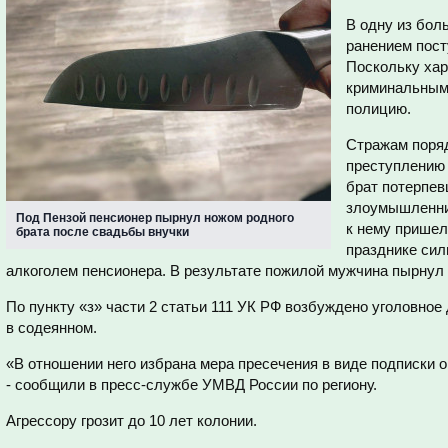
В одну из бол
ранением пост
Поскольку хар
криминальным
полицию.
Стражам поряд
преступлению 
брат потерпевш
злоумышленни
Под Пензой пенсионер пырнул ножом родного
к нему пришел 
брата после свадьбы внучки
празднике сил
алкоголем пенсионера. В результате пожилой мужчина пырнул 
По пункту «з» части 2 статьи 111 УК РФ возбуждено уголовно
в содеянном.
«В отношении него избрана мера пресечения в виде подписки 
- сообщили в пресс-службе УМВД России по региону.
Агрессору грозит до 10 лет колонии.