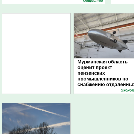
Общество
Мурманская область
оценит проект
пензенских
промышленников по
снабжению отдаленны
поселений с помощью
Эконом
дирижаблей