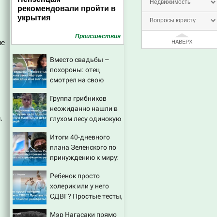
Недвижимость
рекомендовали пройти в
укрытия
Вопросы юристу
Проиcшествия
не
НАВЕРХ
Вместо свадьбы –
похороны: отец
смотрел на свою
мертвую 16-летнюю
Группа грибников
дочь и не мог
неожиданно нашли в
сдержать слезы
.
глухом лесу одинокую
испуганную
Итоги 40-дневного
маленькую девочку с
плана Зеленского по
игрушкой
принуждению к миру:
как ответила Россия,
Ребенок просто
полный разбор
холерик или у него
провала операции
СДВГ? Простые тесты,
Украины от военкора
которые помогут
Коца
Мэр Нагасаки прямо
разобраться