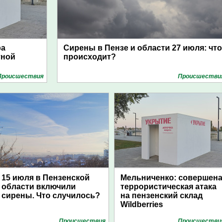
ра
Сирены в Пензе и области 27 июля: что
тной
происходит?
Проиcшествия
Проиcшестви
15 июля в Пензенской
Мельниченко: совершен
области включили
террористическая атака
сирены. Что случилось?
на пензенский склад
Wildberries
Проиcшествия
Проиcшестви