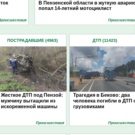
сток
В Пензенской области в жуткую авари
попал 14-летний мотоциклист
Проиcшествия
Проиcшестви
ПОСТРАДАВШИЕ (4963)
ДТП (11423)
Жесткое ДТП под Пензой:
Трагедия в Беково: два
мужчину вытащили из
человека погибли в ДТП 
искореженной машины
грузовиками
Проиcшествия
Проиcшестви