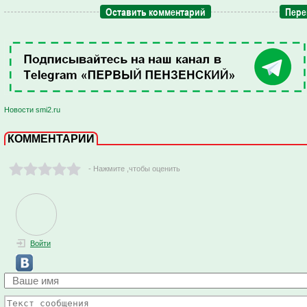
Оставить комментарий
Пере
Новости smi2.ru
КОММЕНТАРИИ
- Нажмите ,чтобы оценить
Войти