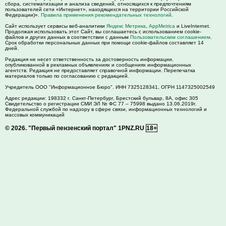
сбора, систематизации и анализа сведений, относящихся к предпочтениям
пользователей сети «Интернет», находящихся на территории Российской
Федерации)».
Правила применения рекомендательных технологий
.
Сайт использует сервисы веб-аналитики
Яндекс Метрика
,
AppMetrica
и LiveInternet.
Продолжая использовать этот Сайт, вы соглашаетесь с использованием cookie-
файлов и других данных в соответствии с данным
Пользовательским соглашением
.
Срок обработки персональных данных при помощи cookie-файлов составляет 14
дней.
Редакция не несет ответственность за достоверность информации,
опубликованной в рекламных объявлениях и сообщениях информационных
агентств. Редакция не предоставляет справочной информации. Перепечатка
материалов только по согласованию с редакцией.
Учредитель ООО "Информационное Бюро". ИНН 7325128341, ОГРН 1147325002549
Адрес редакции:
198332
г. Санкт-Петербург,
Брестский бульвар, 8А, офис 305
Свидетельство о регистрации СМИ ЭЛ № ФС 77 – 75998 выдано 13.06.2019г.
Федеральной службой по надзору в сфере связи, информационных технологий и
массовых коммуникаций
© 2026.
"Первый пензенский портал" 1PNZ.RU
18+