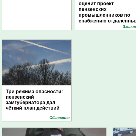
оценит проект
пензенских
промышленников по
снабжению отдаленны
поселений с помощью
Эконом
дирижаблей
Три режима опасности:
пензенский
замгубернатора дал
чёткий план действий
Общество