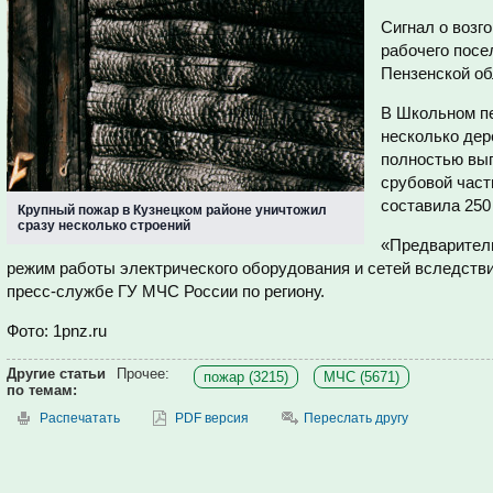
Сигнал о возг
рабочего посе
Пензенской об
В Школьном п
несколько дер
полностью выг
срубовой час
составила 250
Крупный пожар в Кузнецком районе уничтожил
сразу несколько строений
«Предваритель
режим работы электрического оборудования и сетей вследстви
пресс-службе ГУ МЧС России по региону.
Фото: 1pnz.ru
Другие статьи
Прочее:
пожар (3215)
МЧС (5671)
по темам:
Распечатать
PDF версия
Переслать другу