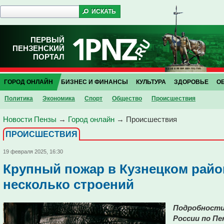
ПЕРВЫЙ
ПЕНЗЕНСКИЙ
ПОРТАЛ
ГОРОД ОНЛАЙН
БИЗНЕС И ФИНАНСЫ
КУЛЬТУРА
ЗДОРОВЬЕ
О
Политика
Экономика
Спорт
Общество
Проиcшествия
Новости Пензы
→
Город онлайн
→
Проиcшествия
ПРОИCШЕСТВИЯ
19 февраля 2025, 16:30
Крупный пожар в Кузнецком райо
несколько строений
Подробности
России по Пе