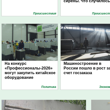
сирены. Что случилос
Проиcшествия
Проиcшест
На конкурс
Машиностроение в
«Профессионалы-2026»
России пошло в рост з
могут закупить китайское
счет госзаказа
оборудование
Политика
Эконом