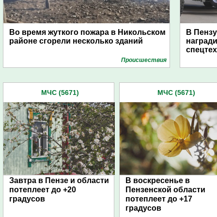
Во время жуткого пожара в Никольском
В Пензу
районе сгорели несколько зданий
награди
спецте
Проиcшествия
МЧС (5671)
МЧС (5671)
Завтра в Пензе и области
В воскресенье в
потеплеет до +20
Пензенской области
градусов
потеплеет до +17
градусов