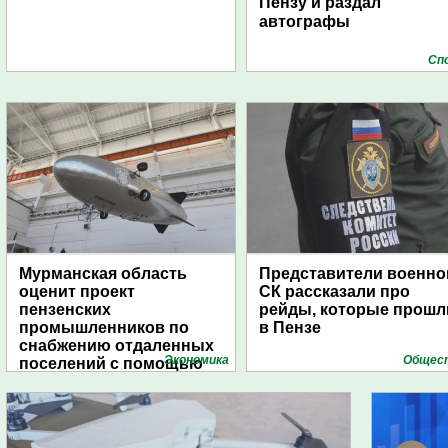
Пензу и раздал
автографы
Сп
Мурманская область
Представители военно
оценит проект
СК рассказали про
пензенских
рейды, которые прошл
промышленников по
в Пензе
снабжению отдаленных
Экономика
Общес
поселений с помощью
дирижаблей