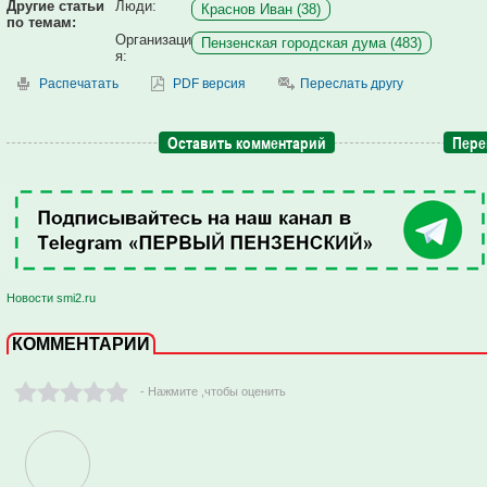
Другие статьи
Люди:
Краснов Иван (38)
по темам:
Организаци
Пензенская городская дума (483)
я:
Распечатать
PDF версия
Переслать другу
Оставить комментарий
Пере
Новости smi2.ru
КОММЕНТАРИИ
- Нажмите ,чтобы оценить