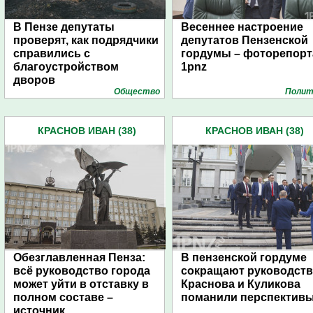
В Пензе депутаты
Весеннее настроение
проверят, как подрядчики
депутатов Пензенской
справились с
гордумы – фоторепор
благоустройством
1pnz
дворов
Общество
Полит
КРАСНОВ ИВАН (38)
КРАСНОВ ИВАН (38)
Обезглавленная Пенза:
В пензенской гордуме
всё руководство города
сокращают руководств
может уйти в отставку в
Краснова и Куликова
полном составе –
поманили перспектив
источник