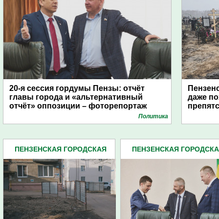
20-я сессия гордумы Пензы: отчёт
Пензенс
главы города и «альтернативный
даже по
отчёт» оппозиции – фоторепортаж
препят
Политика
ПЕНЗЕНСКАЯ ГОРОДСКАЯ
ПЕНЗЕНСКАЯ ГОРОДСК
ДУМА (483)
ДУМА (483)