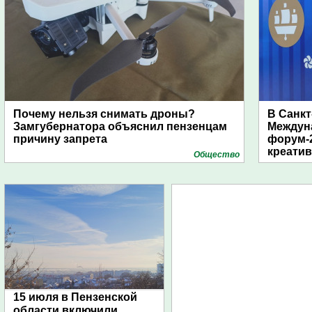
Почему нельзя снимать дроны?
В Санкт
Замгубернатора объяснил пензенцам
Междун
причину запрета
форум-2
креати
Общество
15 июля в Пензенской
области включили