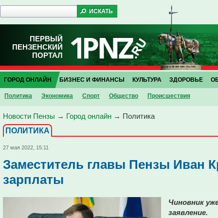
ПЕРВЫЙ
ПЕНЗЕНСКИЙ
ПОРТАЛ
ГОРОД ОНЛАЙН
БИЗНЕС И ФИНАНСЫ
КУЛЬТУРА
ЗДОРОВЬЕ
О
Политика
Экономика
Спорт
Общество
Проиcшествия
Новости Пензы
→
Город онлайн
→
Политика
ПОЛИТИКА
27 мая 2022, 15:11
Заместитель главы Пензы Иван К
зарплаты
Чиновник уж
заявление.