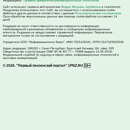
Федерации)».
Правила применения рекомендательных технологий
.
Сайт использует сервисы веб-аналитики
Яндекс Метрика
,
AppMetrica
и LiveInternet.
Продолжая использовать этот Сайт, вы соглашаетесь с использованием cookie-
файлов и других данных в соответствии с данным
Пользовательским соглашением
.
Срок обработки персональных данных при помощи cookie-файлов составляет 14
дней.
Редакция не несет ответственность за достоверность информации,
опубликованной в рекламных объявлениях и сообщениях информационных
агентств. Редакция не предоставляет справочной информации. Перепечатка
материалов только по согласованию с редакцией.
Учредитель ООО "Информационное Бюро". ИНН 7325128341, ОГРН 1147325002549
Адрес редакции:
198332
г. Санкт-Петербург,
Брестский бульвар, 8А, офис 305
Свидетельство о регистрации СМИ ЭЛ № ФС 77 – 75998 выдано 13.06.2019г.
Федеральной службой по надзору в сфере связи, информационных технологий и
массовых коммуникаций
© 2026.
"Первый пензенский портал" 1PNZ.RU
18+