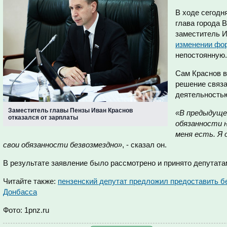
В ходе сегодн
глава города 
заместитель 
изменении фо
непостоянную.
Сам Краснов в
решение связа
деятельность
Заместитель главы Пензы Иван Краснов
«В предыдуще
отказался от зарплаты
обязанности 
меня есть. Я 
свои обязанности безвозмездно»
, - сказал он.
В результате заявление было рассмотрено и принято депутата
Читайте также:
пензенский депутат предложил предоставить б
Донбасса
Фото: 1pnz.ru