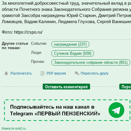
За многолетний добросовестный труд, значительный вклад в р
области Почетного знака Законодательного Собрания региона 
грамотой Заксобра награждены Юрий Старкин, Дмитрий Петров
Ломовцев, Вадим Калинин, Людмила Глухова, Сергей Ванюшин,
Фото: https://zspo.ru/
Другие статьи
Событие:
награждение (237)
по темам:
Люди:
Супиков Вадим (509)
Прочее:
Законодательное собрание области (851)
Распечатать
PDF версия
Переслать другу
Оставить комментарий
Пере
Новости smi2.ru