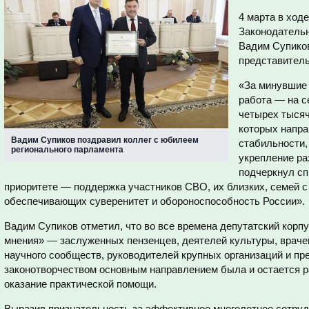
4 марта в ход
Законодательн
Вадим Супиков
представитель
«За минувшие
работа — на с
четырех тысяч
которых напра
Вадим Супиков поздравил коллег с юбилеем
стабильности,
регионального парламента
укрепление ра
подчеркнул сп
приоритете — поддержка участников СВО, их близких, семей с 
обеспечивающих суверенитет и обороноспособность России».
Вадим Супиков отметил, что во все времена депутатский корп
мнения» — заслуженных пензенцев, деятелей культуры, врачей
научного сообществ, руководителей крупных организаций и пр
законотворчеством основным направлением была и остается р
оказание практической помощи.
Выразив признательность за эффективное многолетнее сотру