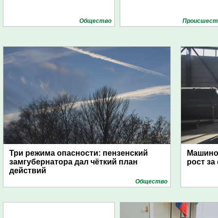
Общество
Проиcшест
Три режима опасности: пензенский
Машино
замгубернатора дал чёткий план
рост за
действий
Общество