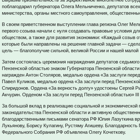
поблагодарил губернатора Олега Мельниченко, депутатов всех
министерства, органы местного самоуправления, общественны
В своем приветственном выступлении глава региона Олег Мель
первого созыва начали с нуля создавать правовые условия дл
обществом, а также для развития экономики: «Каждый созыв о
которые были направлены на решение главной задачи — сдел
цель — благополучие сильной, великой России и нашей малой
Затем состоялась церемония награждения депутатов седьмого 
Пензенской областью знаком Губернатора Пензенской области
награжден Антон Столяров, медалью ордена «За заслуги перед
Павел Куликов, медалью ордена «За заслуги перед Пензенской
Спиридонов. Ордена «За верность долгу» удостоены Сергей Р
Акчурин. Орденом «За заслуги перед Пензенской областью» III
За большой вклад в реализацию социальной и экономической п
законодательства Пензенской области и активную общественн
благодарственными письмами сенатора РФ Юлия Лазуткина в
Лукьянову, Борису Кулагину, Рустяму Агишеву. Благодарност
Федерального Собрания РФ объявлена Олегу Кочеткову.