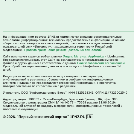
На информационном ресурсе 1PNZ.ru применяются внешние рекомендательные
технологии (информационные технологии предоставления информации на основе
сбора, систематизации и анализа сведений, относящихся к предпочтениям
пользователей сети «Интернет», находящихся на территории Российской
Федерации)».
Правила применения рекомендательных технологий
.
Сайт использует сервисы веб-аналитики
Яндекс Метрика
,
AppMetrica
и LiveInternet.
Продолжая использовать этот Сайт, вы соглашаетесь с использованием cookie-
файлов и других данных в соответствии с данным
Пользовательским соглашением
.
Срок обработки персональных данных при помощи cookie-файлов составляет 14
дней.
Редакция не несет ответственность за достоверность информации,
опубликованной в рекламных объявлениях и сообщениях информационных
агентств. Редакция не предоставляет справочной информации. Перепечатка
материалов только по согласованию с редакцией.
Учредитель ООО "Информационное Бюро". ИНН 7325128341, ОГРН 1147325002549
Адрес редакции:
198332
г. Санкт-Петербург,
Брестский бульвар, 8А, офис 305
Свидетельство о регистрации СМИ ЭЛ № ФС 77 – 75998 выдано 13.06.2019г.
Федеральной службой по надзору в сфере связи, информационных технологий и
массовых коммуникаций
© 2026.
"Первый пензенский портал" 1PNZ.RU
18+