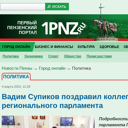
ПЕРВЫЙ
ПЕНЗЕНСКИЙ
ПОРТАЛ
ГОРОД ОНЛАЙН
БИЗНЕС И ФИНАНСЫ
КУЛЬТУРА
ЗДОРОВЬЕ
О
Политика
Экономика
Спорт
Общество
Проиcшествия
Новости Пензы
→
Город онлайн
→
Политика
ПОЛИТИКА
4 марта 2024, 12:29
Вадим Супиков поздравил колле
регионального парламента
Подробности
парламента 