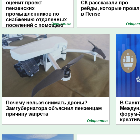
оценит проект
СК рассказали про
пензенских
рейды, которые прошл
промышленников по
в Пензе
снабжению отдаленных
Экономика
Общес
поселений с помощью
дирижаблей
Почему нельзя снимать дроны?
В Санкт
Замгубернатора объяснил пензенцам
Междун
причину запрета
форум-2
креати
Общество