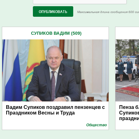
Максимальная длина сообщения 600 си
СУПИКОВ ВАДИМ (509)
Вадим Супиков поздравил пензенцев с
Пенза 
Праздником Весны и Труда
Супиков
праздн
Общество