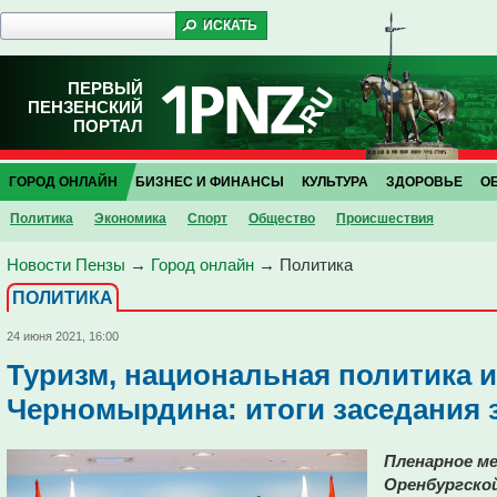
ПЕРВЫЙ
ПЕНЗЕНСКИЙ
ПОРТАЛ
ГОРОД ОНЛАЙН
БИЗНЕС И ФИНАНСЫ
КУЛЬТУРА
ЗДОРОВЬЕ
О
Политика
Экономика
Спорт
Общество
Проиcшествия
Новости Пензы
→
Город онлайн
→
Политика
ПОЛИТИКА
24 июня 2021, 16:00
Туризм, национальная политика и
Черномырдина: итоги заседания
Пленарное м
Оренбургско