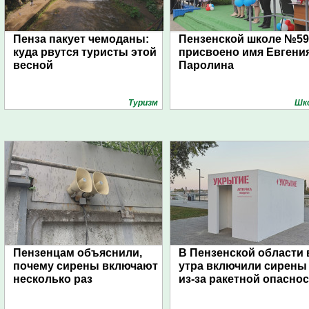
Пенза пакует чемоданы:
Пензенской школе №59
куда рвутся туристы этой
присвоено имя Евгени
весной
Паролина
Туризм
Шк
Пензенцам объяснили,
В Пензенской области 
почему сирены включают
утра включили сирены
несколько раз
из-за ракетной опасно