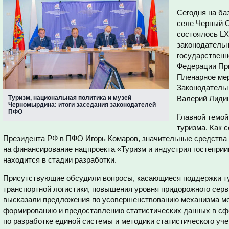
Сегодня на ба
селе Черный О
состоялось LX
законодательн
государственн
Федерации При
Пленарное ме
Законодательн
Туризм, национальная политика и музей
Валерий Лиди
Черномырдина: итоги заседания законодателей
ПФО
Главной темой
туризма. Как 
Президента РФ в ПФО Игорь Комаров, значительные средства 
на финансирование нацпроекта «Туризм и индустрия гостеприи
находится в стадии разработки.
Присутствующие обсудили вопросы, касающиеся поддержки т
транспортной логистики, повышения уровня придорожного серви
высказали предложения по усовершенствованию механизма м
формированию и предоставлению статистических данных в сфе
по разработке единой системы и методики статистического уче