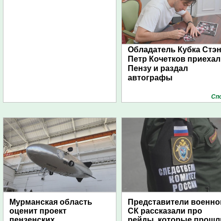
Обладатель Кубка Стэ
Петр Кочетков приехал
Пензу и раздал
автографы
Сп
Мурманская область
Представители военно
оценит проект
СК рассказали про
пензенских
рейды, которые прошл