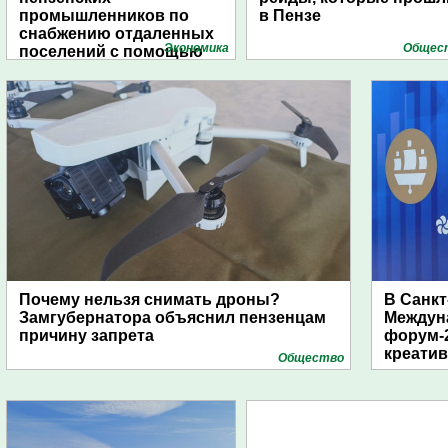
промышленников по
в Пензе
снабжению отдаленных
Экономика
Общес
поселений с помощью
дирижаблей
Почему нельзя снимать дроны?
В Санкт
Замгубернатора объяснил пензенцам
Междун
причину запрета
форум-2
креати
Общество