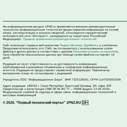
На информационном ресурсе 1PNZ.ru применяются внешние рекомендательные
технологии (информационные технологии предоставления информации на основе
сбора, систематизации и анализа сведений, относящихся к предпочтениям
пользователей сети «Интернет», находящихся на территории Российской
Федерации)».
Правила применения рекомендательных технологий
.
Сайт использует сервисы веб-аналитики
Яндекс Метрика
,
AppMetrica
и LiveInternet.
Продолжая использовать этот Сайт, вы соглашаетесь с использованием cookie-
файлов и других данных в соответствии с данным
Пользовательским соглашением
.
Срок обработки персональных данных при помощи cookie-файлов составляет 14
дней.
Редакция не несет ответственность за достоверность информации,
опубликованной в рекламных объявлениях и сообщениях информационных
агентств. Редакция не предоставляет справочной информации. Перепечатка
материалов только по согласованию с редакцией.
Учредитель ООО "Информационное Бюро". ИНН 7325128341, ОГРН 1147325002549
Адрес редакции:
198332
г. Санкт-Петербург,
Брестский бульвар, 8А, офис 305
Свидетельство о регистрации СМИ ЭЛ № ФС 77 – 75998 выдано 13.06.2019г.
Федеральной службой по надзору в сфере связи, информационных технологий и
массовых коммуникаций
© 2026.
"Первый пензенский портал" 1PNZ.RU
18+