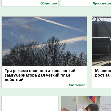
Общество
Проиcшест
Три режима опасности: пензенский
Машино
замгубернатора дал чёткий план
рост за
действий
Общество