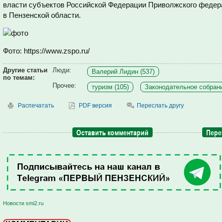
власти субъектов Российской Федерации Приволжского федера
в Пензенской области.
Фото: https://www.zspo.ru/
Другие статьи
Люди:
Валерий Лидин (537)
по темам:
Прочее:
туризм (105)
Законодательное собрани
Распечатать
PDF версия
Переслать другу
Оставить комментарий
Пере
Новости smi2.ru