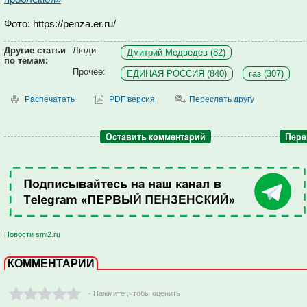
Фото: https://penza.er.ru/
Другие статьи
Люди:
Дмитрий Медведев (82)
по темам:
Прочее:
ЕДИНАЯ РОССИЯ (840)
газ (307)
Распечатать
PDF версия
Переслать другу
Оставить комментарий
Пере
Новости smi2.ru
КОММЕНТАРИИ
- Нажмите ,чтобы оценить