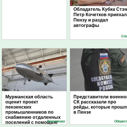
Обладатель Кубка Стэ
Петр Кочетков приехал
Пензу и раздал
автографы
Сп
Мурманская область
Представители военно
оценит проект
СК рассказали про
пензенских
рейды, которые прошл
промышленников по
в Пензе
снабжению отдаленных
Экономика
Общес
поселений с помощью