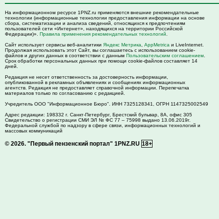
На информационном ресурсе 1PNZ.ru применяются внешние рекомендательные
технологии (информационные технологии предоставления информации на основе
сбора, систематизации и анализа сведений, относящихся к предпочтениям
пользователей сети «Интернет», находящихся на территории Российской
Федерации)».
Правила применения рекомендательных технологий
.
Сайт использует сервисы веб-аналитики
Яндекс Метрика
,
AppMetrica
и LiveInternet.
Продолжая использовать этот Сайт, вы соглашаетесь с использованием cookie-
файлов и других данных в соответствии с данным
Пользовательским соглашением
.
Срок обработки персональных данных при помощи cookie-файлов составляет 14
дней.
Редакция не несет ответственность за достоверность информации,
опубликованной в рекламных объявлениях и сообщениях информационных
агентств. Редакция не предоставляет справочной информации. Перепечатка
материалов только по согласованию с редакцией.
Учредитель ООО "Информационное Бюро". ИНН 7325128341, ОГРН 1147325002549
Адрес редакции:
198332
г. Санкт-Петербург,
Брестский бульвар, 8А, офис 305
Свидетельство о регистрации СМИ ЭЛ № ФС 77 – 75998 выдано 13.06.2019г.
Федеральной службой по надзору в сфере связи, информационных технологий и
массовых коммуникаций
© 2026.
"Первый пензенский портал" 1PNZ.RU
18+