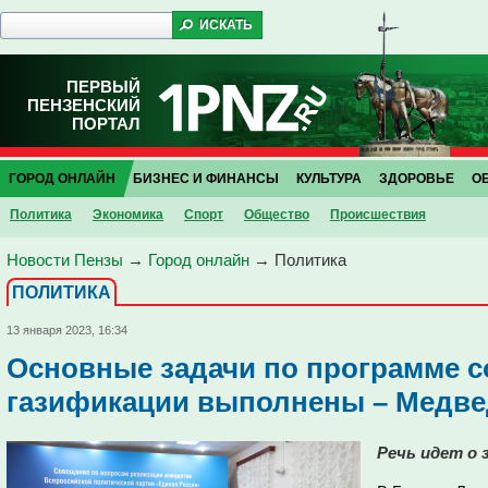
ПЕРВЫЙ
ПЕНЗЕНСКИЙ
ПОРТАЛ
ГОРОД ОНЛАЙН
БИЗНЕС И ФИНАНСЫ
КУЛЬТУРА
ЗДОРОВЬЕ
О
Политика
Экономика
Спорт
Общество
Проиcшествия
Новости Пензы
→
Город онлайн
→
Политика
ПОЛИТИКА
13 января 2023, 16:34
Основные задачи по программе 
газификации выполнены – Медве
Речь идет о з