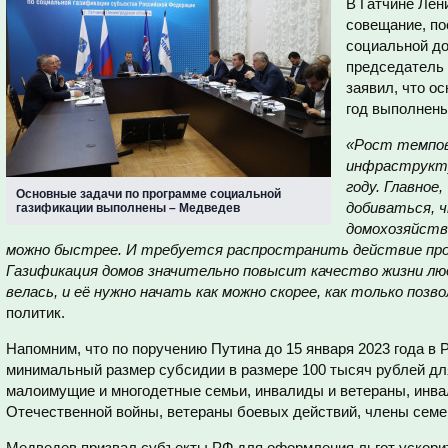
В Гатчине Лен
совещание, п
социальной до
председатель
заявил, что о
год выполнены
«Рост темпов
инфраструкту
году. Главное,
Основные задачи по программе социальной
добиваться, 
газификации выполнены – Медведев
домохозяйств
можно быстрее. И требуется распространить действие про
Газификация домов значительно повысит качество жизни лю
велась, и её нужно начать как можно скорее, как только по
политик.
Напомним, что по поручению Путина до 15 января 2023 года в
минимальный размер субсидии в размере 100 тысяч рублей дл
малоимущие и многодетные семьи, инвалиды и ветераны, инва
Отечественной войны, ветераны боевых действий, члены семе
Медведев призвал субъекты РФ для оформления льгот ускори