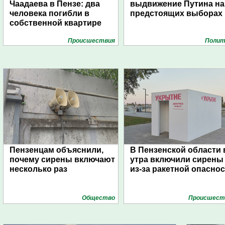
Чаадаева в Пензе: два
выдвижение Путина на
человека погибли в
предстоящих выборах
собственной квартире
Проиcшествия
Полит
Пензенцам объяснили,
В Пензенской области 
почему сирены включают
утра включили сирены
несколько раз
из-за ракетной опасно
Общество
Проиcшест