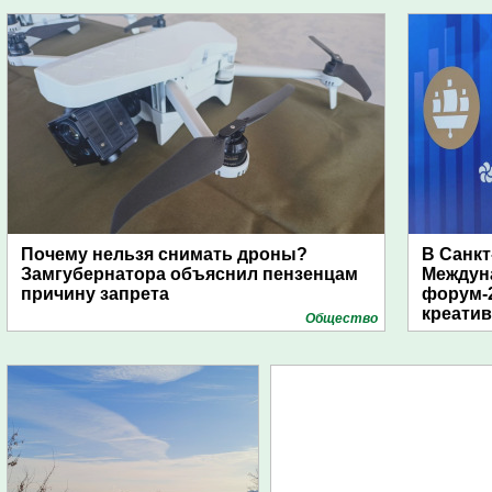
дирижаблей
Почему нельзя снимать дроны?
В Санкт
Замгубернатора объяснил пензенцам
Междун
причину запрета
форум-2
креати
Общество