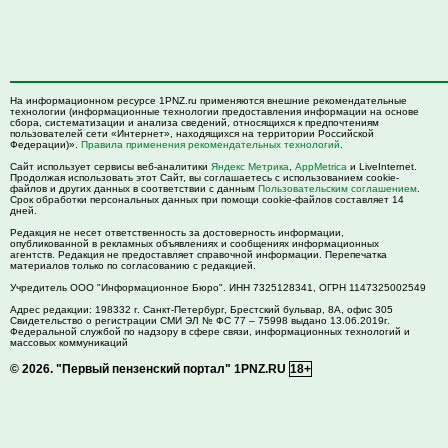
На информационном ресурсе 1PNZ.ru применяются внешние рекомендательные
технологии (информационные технологии предоставления информации на основе
сбора, систематизации и анализа сведений, относящихся к предпочтениям
пользователей сети «Интернет», находящихся на территории Российской
Федерации)».
Правила применения рекомендательных технологий
.
Сайт использует сервисы веб-аналитики
Яндекс Метрика
,
AppMetrica
и LiveInternet.
Продолжая использовать этот Сайт, вы соглашаетесь с использованием cookie-
файлов и других данных в соответствии с данным
Пользовательским соглашением
.
Срок обработки персональных данных при помощи cookie-файлов составляет 14
дней.
Редакция не несет ответственность за достоверность информации,
опубликованной в рекламных объявлениях и сообщениях информационных
агентств. Редакция не предоставляет справочной информации. Перепечатка
материалов только по согласованию с редакцией.
Учредитель ООО "Информационное Бюро". ИНН 7325128341, ОГРН 1147325002549
Адрес редакции:
198332
г. Санкт-Петербург,
Брестский бульвар, 8А, офис 305
Свидетельство о регистрации СМИ ЭЛ № ФС 77 – 75998 выдано 13.06.2019г.
Федеральной службой по надзору в сфере связи, информационных технологий и
массовых коммуникаций
© 2026.
"Первый пензенский портал" 1PNZ.RU
18+