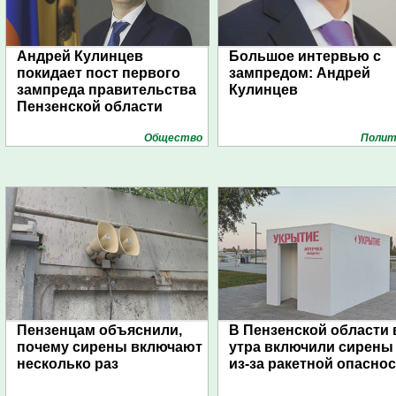
Андрей Кулинцев
Большое интервью с
покидает пост первого
зампредом: Андрей
зампреда правительства
Кулинцев
Пензенской области
Общество
Полит
Пензенцам объяснили,
В Пензенской области 
почему сирены включают
утра включили сирены
несколько раз
из-за ракетной опасно