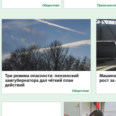
Общество
Проиcшест
Три режима опасности: пензенский
Машино
замгубернатора дал чёткий план
рост за
действий
Общество