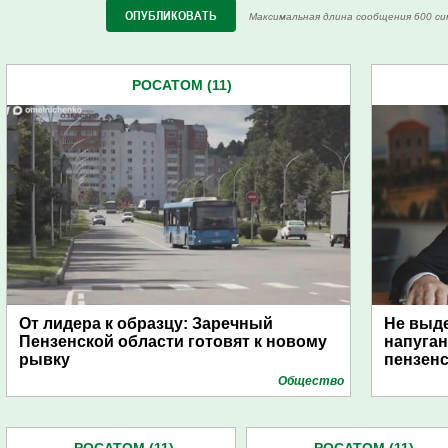
Максимальная длина сообщения 600 си
РОСАТОМ (11)
От лидера к образцу: Заречный
Не выде
Пензенской области готовят к новому
напуган
рывку
пензен
Общество