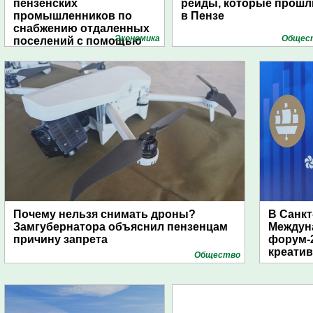
пензенских
рейды, которые прошл
промышленников по
в Пензе
снабжению отдаленных
Экономика
Общес
поселений с помощью
дирижаблей
Почему нельзя снимать дроны?
В Санкт
Замгубернатора объяснил пензенцам
Междун
причину запрета
форум-2
креати
Общество