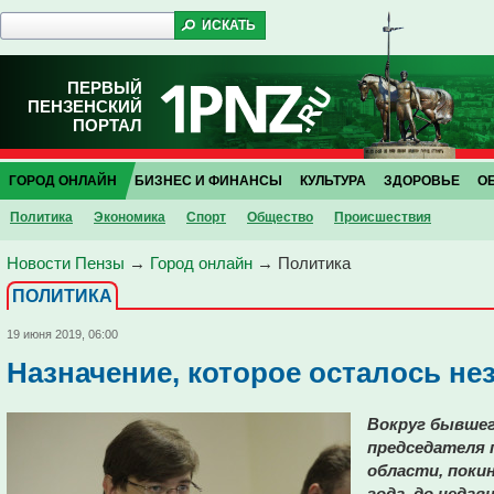
ПЕРВЫЙ
ПЕНЗЕНСКИЙ
ПОРТАЛ
ГОРОД ОНЛАЙН
БИЗНЕС И ФИНАНСЫ
КУЛЬТУРА
ЗДОРОВЬЕ
О
Политика
Экономика
Спорт
Общество
Проиcшествия
Новости Пензы
→
Город онлайн
→
Политика
ПОЛИТИКА
19 июня 2019, 06:00
Назначение, которое осталось н
Вокруг бывшег
председателя 
области, поки
года, до неда