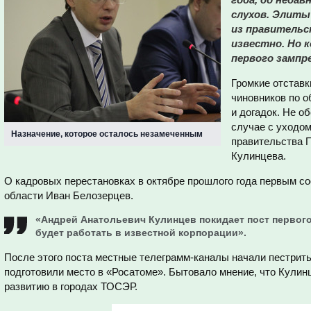
слухов. Элиты 
из правительст
известно. Но к
первого зампр
Громкие отстав
чиновников по 
и догадок. Не о
случае с уходом
Назначение, которое осталось незамеченным
правительства 
Кулинцева.
О кадровых перестановках в октябре прошлого года первым со
области Иван Белозерцев.
«Андрей Анатольевич Кулинцев покидает пост первого 
будет работать в известной корпорации».
После этого поста местные телеграмм-каналы начали пестрить
подготовили место в «Росатоме». Бытовало мнение, что Кулин
развитию в городах ТОСЭР.