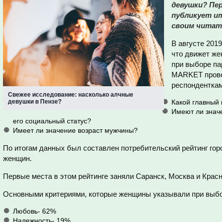
девушки? Пе
публикует ит
своим читат
В августе 201
что движет же
при выборе па
MARKET прове
респонденткам
Свежее исследование: насколько алчные
девушки в Пензе?
Какой главный
Имеют ли знач
его социальный статус?
Имеет ли значение возраст мужчины?
По итогам данных был составлен потребительский рейтинг гор
женщин.
Первые места в этом рейтинге заняли Саранск, Москва и Крас
Основными критериями, которые женщины указывали при выбор
Любовь- 62%
Надежность- 19%