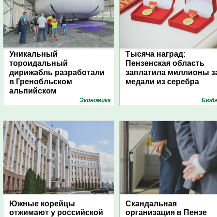
Уникальный
Тысяча наград:
тороидальный
Пензенская область
дирижабль разработали
заплатила миллионы з
в Гренобльском
медали из серебра
альпийском
университете
Экономика
Бюд
Южные корейцы
Скандальная
отжимают у российской
организация в Пензе