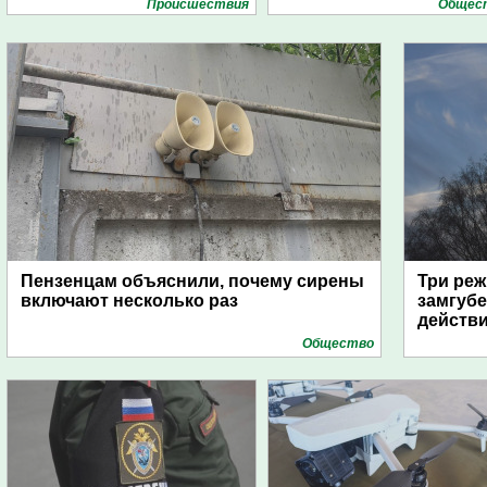
Проиcшествия
Общес
Пензенцам объяснили, почему сирены
Три реж
включают несколько раз
замгубе
действ
Общество