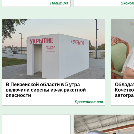
Политика
Эконом
В Пензенской области в 5 утра
Обладат
включили сирены из-за ракетной
Кочетко
опасности
автогр
Проиcшествия