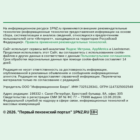
На информационном ресурсе 1PNZ.ru применяются внешние рекомендательные
технологии (информационные технологии предоставления информации на основе
сбора, систематизации и анализа сведений, относящихся к предпочтениям
пользователей сети «Интернет», находящихся на территории Российской
Федерации)».
Правила применения рекомендательных технологий
.
Сайт использует сервисы веб-аналитики
Яндекс Метрика
,
AppMetrica
и LiveInternet.
Продолжая использовать этот Сайт, вы соглашаетесь с использованием cookie-
файлов и других данных в соответствии с данным
Пользовательским соглашением
.
Срок обработки персональных данных при помощи cookie-файлов составляет 14
дней.
Редакция не несет ответственность за достоверность информации,
опубликованной в рекламных объявлениях и сообщениях информационных
агентств. Редакция не предоставляет справочной информации. Перепечатка
материалов только по согласованию с редакцией.
Учредитель ООО "Информационное Бюро". ИНН 7325128341, ОГРН 1147325002549
Адрес редакции:
198332
г. Санкт-Петербург,
Брестский бульвар, 8А, офис 305
Свидетельство о регистрации СМИ ЭЛ № ФС 77 – 75998 выдано 13.06.2019г.
Федеральной службой по надзору в сфере связи, информационных технологий и
массовых коммуникаций
© 2026.
"Первый пензенский портал" 1PNZ.RU
18+