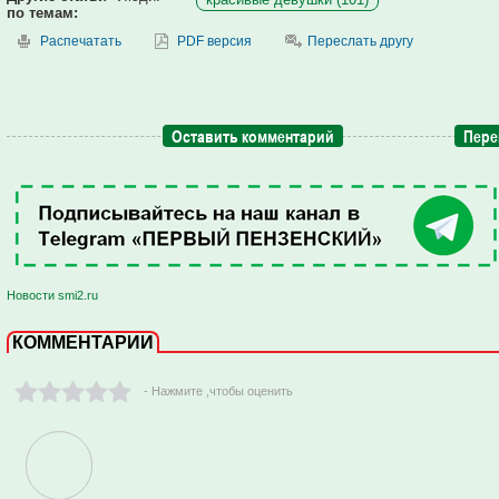
по темам:
Распечатать
PDF версия
Переслать другу
Оставить комментарий
Пере
Новости smi2.ru
КОММЕНТАРИИ
- Нажмите ,чтобы оценить