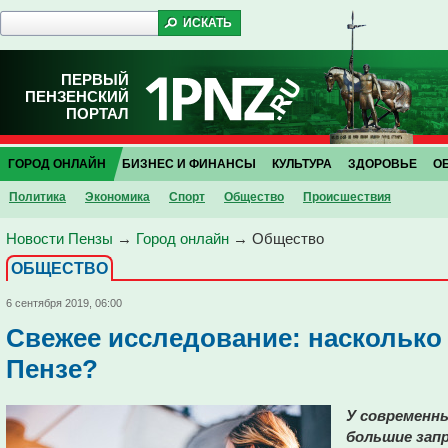
ПЕРВЫЙ
ПЕНЗЕНСКИЙ
ПОРТАЛ
ГОРОД ОНЛАЙН
БИЗНЕС И ФИНАНСЫ
КУЛЬТУРА
ЗДОРОВЬЕ
О
Политика
Экономика
Спорт
Общество
Проиcшествия
Новости Пензы
→
Город онлайн
→
Общество
ОБЩЕСТВО
6 сентября 2019, 06:00
Свежее исследование: насколько
Пензе?
У современн
большие зап