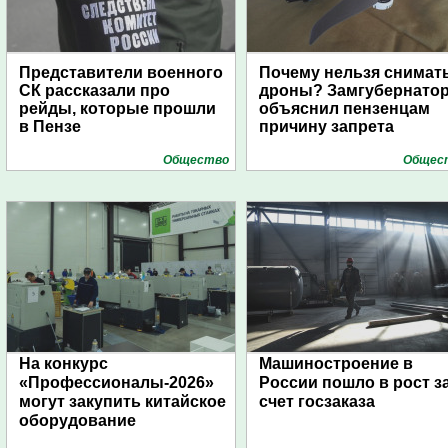
Представители военного
Почему нельзя снимат
СК рассказали про
дроны? Замгубернато
рейды, которые прошли
объяснил пензенцам
в Пензе
причину запрета
Общество
Общес
На конкурс
Машиностроение в
«Профессионалы-2026»
России пошло в рост з
могут закупить китайское
счет госзаказа
оборудование