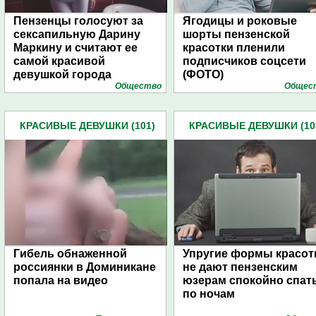
Пензенцы голосуют за
Ягодицы и роковые
сексапильную Дарину
шорты пензенской
Маркину и считают ее
красотки пленили
самой красивой
подписчиков соцсети
девушкой города
(ФОТО)
Общество
Общес
КРАСИВЫЕ ДЕВУШКИ (101)
КРАСИВЫЕ ДЕВУШКИ (10
Гибель обнаженной
Упругие формы красот
россиянки в Доминикане
не дают пензенским
попала на видео
юзерам спокойно спат
по ночам