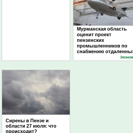
Мурманская область
оценит проект
пензенских
промышленников по
снабжению отдаленны
поселений с помощью
Эконом
дирижаблей
Сирены в Пензе и
области 27 июля: что
происходит?