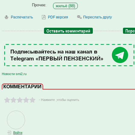
Прочее:
жильё (88)
Распечатать
PDF версия
Переслать другу
Оставить комментарий
Пере
Новости smi2.ru
КОММЕНТАРИИ
- Нажмите ,чтобы оценить
Войти