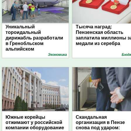
Уникальный
Тысяча наград:
тороидальный
Пензенская область
дирижабль разработали
заплатила миллионы з
в Гренобльском
медали из серебра
альпийском
университете
Экономика
Бюд
Южные корейцы
Скандальная
отжимают у российской
организация в Пензе
компании оборудование
снова под ударом: