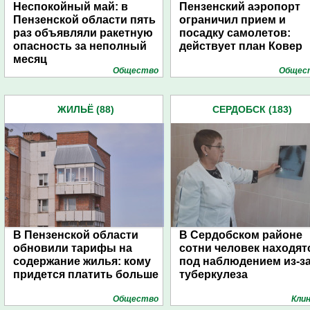
Неспокойный май: в
Пензенский аэропорт
Пензенской области пять
ограничил прием и
раз объявляли ракетную
посадку самолетов:
опасность за неполный
действует план Ковер
месяц
Общество
Общес
ЖИЛЬЁ (88)
СЕРДОБСК (183)
В Пензенской области
В Сердобском районе
обновили тарифы на
сотни человек находят
содержание жилья: кому
под наблюдением из-з
придется платить больше
туберкулеза
Общество
Кли