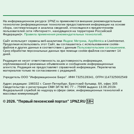
На информационном ресурсе 1PNZ.ru применяются внешние рекомендательные
технологии (информационные технологии предоставления информации на основе
сбора, систематизации и анализа сведений, относящихся к предпочтениям
пользователей сети «Интернет», находящихся на территории Российской
Федерации)».
Правила применения рекомендательных технологий
.
Сайт использует сервисы веб-аналитики
Яндекс Метрика
,
AppMetrica
и LiveInternet.
Продолжая использовать этот Сайт, вы соглашаетесь с использованием cookie-
файлов и других данных в соответствии с данным
Пользовательским соглашением
.
Срок обработки персональных данных при помощи cookie-файлов составляет 14
дней.
Редакция не несет ответственность за достоверность информации,
опубликованной в рекламных объявлениях и сообщениях информационных
агентств. Редакция не предоставляет справочной информации. Перепечатка
материалов только по согласованию с редакцией.
Учредитель ООО "Информационное Бюро". ИНН 7325128341, ОГРН 1147325002549
Адрес редакции:
198332
г. Санкт-Петербург,
Брестский бульвар, 8А, офис 305
Свидетельство о регистрации СМИ ЭЛ № ФС 77 – 75998 выдано 13.06.2019г.
Федеральной службой по надзору в сфере связи, информационных технологий и
массовых коммуникаций
© 2026.
"Первый пензенский портал" 1PNZ.RU
18+