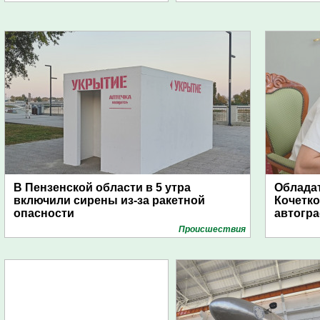
В Пензенской области в 5 утра
Обладат
включили сирены из-за ракетной
Кочетко
опасности
автогр
Проиcшествия