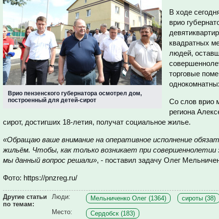
В ходе сегодн
врио губернат
девятикварти
квадратных м
людей, оставш
совершеннолет
торговые поме
однокомнатны
Врио пензенского губернатора осмотрел дом,
построенный для детей-сирот
Со слов врио 
региона Алексе
сирот, достигших 18-летия, получат социальное жилье.
«Обращаю ваше внимание на оперативное исполнение обяза
жильём. Чтобы, как только возникает при совершеннолетии 
мы данный вопрос решали»
, - поставил задачу Олег Мельничен
Фото: https://pnzreg.ru/
Другие статьи
Люди:
Мельниченко Олег (1364)
сироты (38)
по темам:
Место:
Сердобск (183)