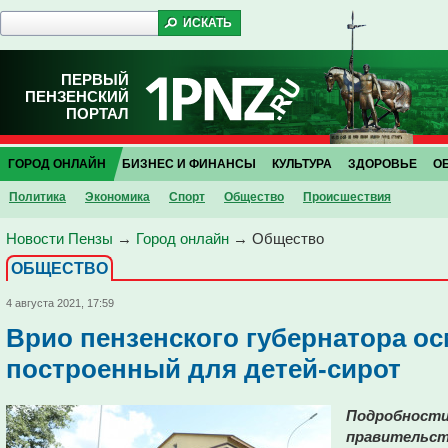
ПЕРВЫЙ
ПЕНЗЕНСКИЙ
ПОРТАЛ
ГОРОД ОНЛАЙН
БИЗНЕС И ФИНАНСЫ
КУЛЬТУРА
ЗДОРОВЬЕ
О
Политика
Экономика
Спорт
Общество
Проиcшествия
Новости Пензы
→
Город онлайн
→
Общество
ОБЩЕСТВО
4 августа 2021, 17:59
Врио пензенского губернатора ос
построенный для детей-сирот
Подробности 
правительст