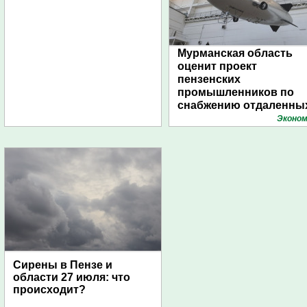
Мурманская область
оценит проект
пензенских
промышленников по
снабжению отдаленны
поселений с помощью
Эконом
дирижаблей
Сирены в Пензе и
области 27 июля: что
происходит?