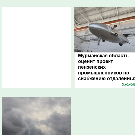
Мурманская область
оценит проект
пензенских
промышленников по
снабжению отдаленны
поселений с помощью
Эконом
дирижаблей