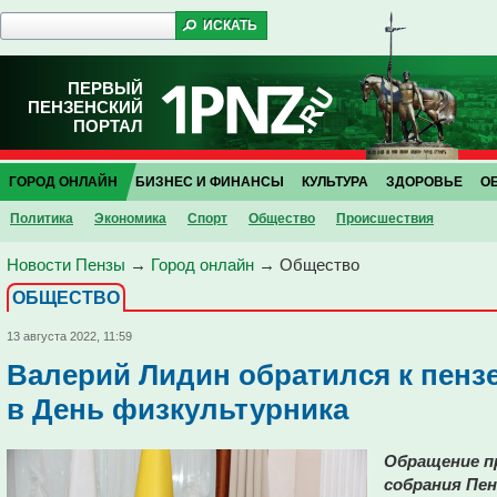
ПЕРВЫЙ
ПЕНЗЕНСКИЙ
ПОРТАЛ
ГОРОД ОНЛАЙН
БИЗНЕС И ФИНАНСЫ
КУЛЬТУРА
ЗДОРОВЬЕ
О
Политика
Экономика
Спорт
Общество
Проиcшествия
Новости Пензы
→
Город онлайн
→
Общество
ОБЩЕСТВО
13 августа 2022, 11:59
Валерий Лидин обратился к пенз
в День физкультурника
Обращение п
собрания Пен