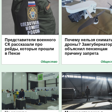
Представители военного
Почему нельзя снимат
СК рассказали про
дроны? Замгубернато
рейды, которые прошли
объяснил пензенцам
в Пензе
причину запрета
Общество
Общес