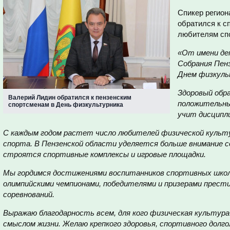
Спикер регион
обратился к с
любителям спо
«От имени де
Собрания Пенз
Днем физкуль
Здоровый обра
Валерий Лидин обратился к пензенским
положительны
спортсменам в День физкультурника
учит дисципл
С каждым годом растет число любителей физической культ
спорта. В Пензенской области уделяется больше внимание с
строятся спортивные комплексы и игровые площадки.
Мы гордимся достижениями воспитанников спортивных школ
олимпийскими чемпионами, победителями и призерами прест
соревнований.
Выражаю благодарность всем, для кого физическая культура
смыслом жизни. Желаю крепкого здоровья, спортивного долго