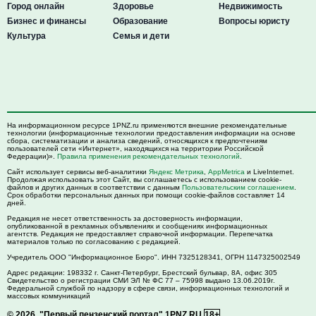
Город онлайн
Здоровье
Недвижимость
Бизнес и финансы
Образование
Вопросы юристу
Культура
Семья и дети
На информационном ресурсе 1PNZ.ru применяются внешние рекомендательные
технологии (информационные технологии предоставления информации на основе
сбора, систематизации и анализа сведений, относящихся к предпочтениям
пользователей сети «Интернет», находящихся на территории Российской
Федерации)».
Правила применения рекомендательных технологий
.
Сайт использует сервисы веб-аналитики
Яндекс Метрика
,
AppMetrica
и LiveInternet.
Продолжая использовать этот Сайт, вы соглашаетесь с использованием cookie-
файлов и других данных в соответствии с данным
Пользовательским соглашением
.
Срок обработки персональных данных при помощи cookie-файлов составляет 14
дней.
Редакция не несет ответственность за достоверность информации,
опубликованной в рекламных объявлениях и сообщениях информационных
агентств. Редакция не предоставляет справочной информации. Перепечатка
материалов только по согласованию с редакцией.
Учредитель ООО "Информационное Бюро". ИНН 7325128341, ОГРН 1147325002549
Адрес редакции:
198332
г. Санкт-Петербург,
Брестский бульвар, 8А, офис 305
Свидетельство о регистрации СМИ ЭЛ № ФС 77 – 75998 выдано 13.06.2019г.
Федеральной службой по надзору в сфере связи, информационных технологий и
массовых коммуникаций
© 2026.
"Первый пензенский портал" 1PNZ.RU
18+