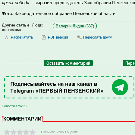
ярких побед»
, - выразил председатель Заксобрания Пензенско
Фото: Законодательное собрание Пензенской области.
Другие статьи
Люди:
Валерий Лидин (537)
по темам:
Распечатать
PDF версия
Переслать другу
Оставить комментарий
Пере
Новости smi2.ru
КОММЕНТАРИИ
- Нажмите ,чтобы оценить