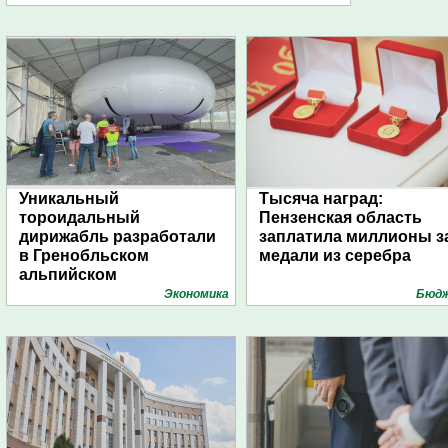
Уникальный
Тысяча наград:
тороидальный
Пензенская область
дирижабль разработали
заплатила миллионы з
в Гренобльском
медали из серебра
альпийском
университете
Экономика
Бюд