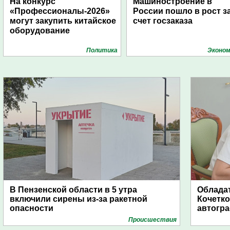
На конкурс
Машиностроение в
«Профессионалы-2026»
России пошло в рост з
могут закупить китайское
счет госзаказа
оборудование
Политика
Эконом
В Пензенской области в 5 утра
Обладат
включили сирены из-за ракетной
Кочетко
опасности
автогр
Проиcшествия