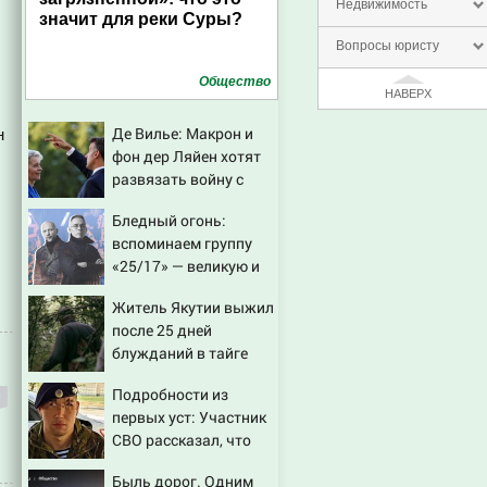
Недвижимость
значит для реки Суры?
Вопросы юристу
Общество
НАВЕРХ
Де Вилье: Макрон и
н
фон дер Ляйен хотят
развязать войну с
Россией
Бледный огонь:
вспоминаем группу
«25/17» — великую и
(часто) ужасную
Житель Якутии выжил
после 25 дней
блужданий в тайге
Подробности из
первых уст: Участник
СВО рассказал, что
спасло его в схватке с
Быль дорог. Одним
медведем