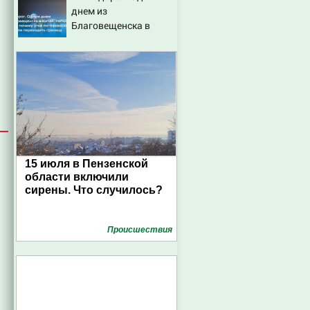
днем из
Благовещенска в
Китай, лапша, мемы, и
почему утке по-
пекински запретили
переходить границу
15 июля в Пензенской
области включили
сирены. Что случилось?
Проиcшествия