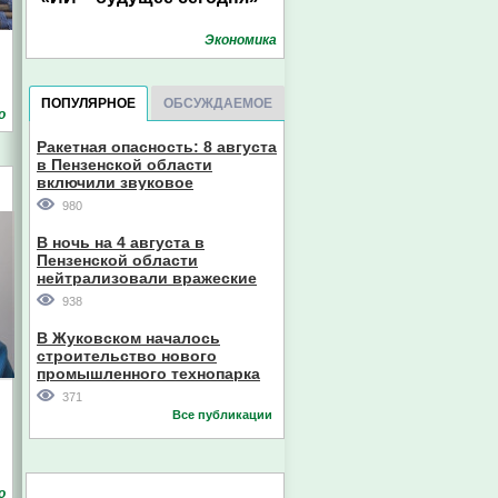
Экономика
ПОПУЛЯРНОЕ
ОБСУЖДАЕМОЕ
о
Ракетная опасность: 8 августа
в Пензенской области
включили звуковое
оповещение
980
В ночь на 4 августа в
Пензенской области
нейтрализовали вражеские
дроны
938
В Жуковском началось
строительство нового
промышленного технопарка
371
Все публикации
о