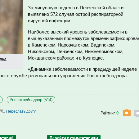
За минувшую неделю в Пензенской области
выявлено 572 случая острой респираторной
вирусной инфекции.
Наиболее высокий уровень заболеваемости в
вышеуказанный промежуток времени зафиксирова
в Каменском, Наровчатском, Вадинском,
Никольском, Пензенском, Нижнеломовском,
Мокшанском районах и в Кузнецке.
спад
«Динамика заболеваемости к предыдущей неделе
пресс-службе регионального управления Роспотребнадзора.
Роспотребнадзор (514)
Переслать другу
Рейтинг
0
ентарий
Перейти к комментариям