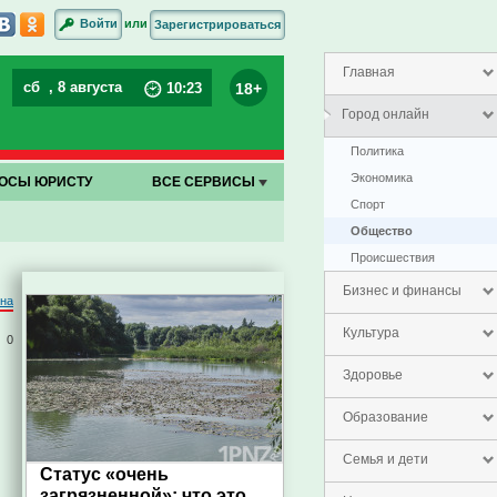
или
Войти
Зарегистрироваться
Главная
сб
, 8 августа
18+
10
:
23
Город онлайн
Политика
Экономика
ОСЫ ЮРИСТУ
ВСЕ СЕРВИСЫ
Спорт
Общество
Проиcшествия
Бизнес и финансы
на
Культура
0
Здоровье
Образование
Семья и дети
Статус «очень
загрязненной»: что это