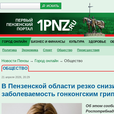
ПЕРВЫЙ
ПЕНЗЕНСКИЙ
ПОРТАЛ
ГОРОД ОНЛАЙН
БИЗНЕС И ФИНАНСЫ
КУЛЬТУРА
ЗДОРОВЬЕ
О
Политика
Экономика
Спорт
Общество
Проиcшествия
Новости Пензы
→
Город онлайн
→
Общество
ОБЩЕСТВО
21 апреля 2026, 20:29
В Пензенской области резко сниз
заболеваемость гонконгским гри
Об этом сообщ
Роспотребнад