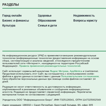
РАЗДЕЛЫ
Город онлайн
Здоровье
Недвижимость
Бизнес и финансы
Образование
Вопросы юристу
Культура
Семья и дети
На информационном ресурсе 1PNZ.ru применяются внешние рекомендательные
технологии (информационные технологии предоставления информации на основе
сбора, систематизации и анализа сведений, относящихся к предпочтениям
пользователей сети «Интернет», находящихся на территории Российской
Федерации)».
Правила применения рекомендательных технологий
.
Сайт использует сервисы веб-аналитики
Яндекс Метрика
,
AppMetrica
и LiveInternet.
Продолжая использовать этот Сайт, вы соглашаетесь с использованием cookie-
файлов и других данных в соответствии с данным
Пользовательским соглашением
.
Срок обработки персональных данных при помощи cookie-файлов составляет 14
дней.
Редакция не несет ответственность за достоверность информации,
опубликованной в рекламных объявлениях и сообщениях информационных
агентств. Редакция не предоставляет справочной информации. Перепечатка
материалов только по согласованию с редакцией.
Учредитель ООО "Информационное Бюро". ИНН 7325128341, ОГРН 1147325002549
Адрес редакции:
198332
г. Санкт-Петербург,
Брестский бульвар, 8А, офис 305