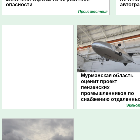
опасности
автогр
Проиcшествия
Мурманская область
оценит проект
пензенских
промышленников по
снабжению отдаленны
поселений с помощью
Эконом
дирижаблей