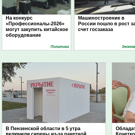
На конкурс
Машиностроение в
«Профессионалы-2026»
России пошло в рост з
могут закупить китайское
счет госзаказа
оборудование
Политика
Эконом
В Пензенской области в 5 утра
Обладат
включили сирены из-за ракетной
Кочетко