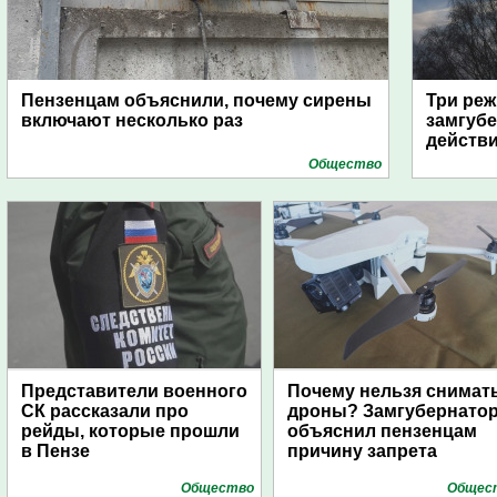
Пензенцам объяснили, почему сирены
Три реж
включают несколько раз
замгубе
действ
Общество
Представители военного
Почему нельзя снимат
СК рассказали про
дроны? Замгубернато
рейды, которые прошли
объяснил пензенцам
в Пензе
причину запрета
Общество
Общес