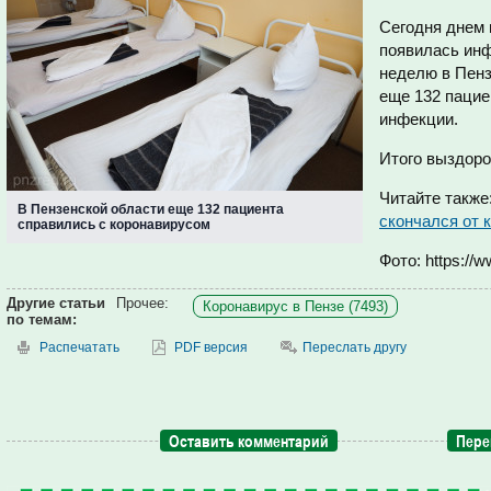
Сегодня днем 
появилась инф
неделю в Пенз
еще 132 пацие
инфекции.
Итого выздоро
Читайте также
В Пензенской области еще 132 пациента
скончался от 
справились с коронавирусом
Фото: https://w
Другие статьи
Прочее:
Коронавирус в Пензе (7493)
по темам:
Распечатать
PDF версия
Переслать другу
Оставить комментарий
Пере