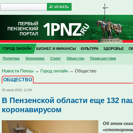
ПЕРВЫЙ
ПЕНЗЕНСКИЙ
ПОРТАЛ
ГОРОД ОНЛАЙН
БИЗНЕС И ФИНАНСЫ
КУЛЬТУРА
ЗДОРОВЬЕ
О
Политика
Экономика
Спорт
Общество
Проиcшествия
Новости Пензы
→
Город онлайн
→
Общество
ОБЩЕСТВО
25 июля 2023, 12:09
В Пензенской области еще 132 па
коронавирусом
Об этом сказ
«стопкорона