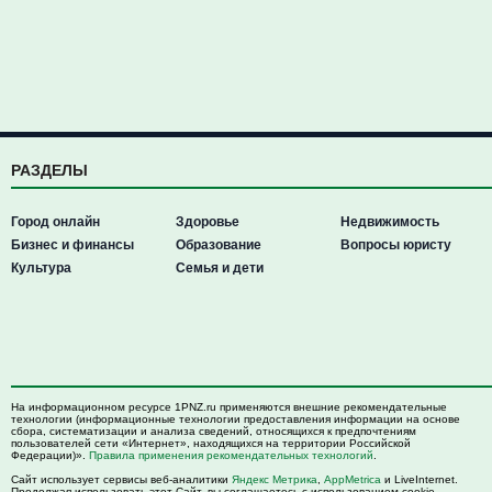
РАЗДЕЛЫ
Город онлайн
Здоровье
Недвижимость
Бизнес и финансы
Образование
Вопросы юристу
Культура
Семья и дети
На информационном ресурсе 1PNZ.ru применяются внешние рекомендательные
технологии (информационные технологии предоставления информации на основе
сбора, систематизации и анализа сведений, относящихся к предпочтениям
пользователей сети «Интернет», находящихся на территории Российской
Федерации)».
Правила применения рекомендательных технологий
.
Сайт использует сервисы веб-аналитики
Яндекс Метрика
,
AppMetrica
и LiveInternet.
Продолжая использовать этот Сайт, вы соглашаетесь с использованием cookie-