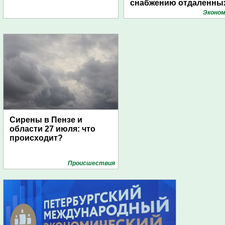
снабжению отдаленны
поселений с помощью
Эконом
дирижаблей
Сирены в Пензе и
области 27 июля: что
происходит?
Проиcшествия