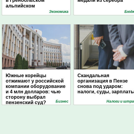
в Гренобльском
медали из серебра
альпийском
университете
Экономика
Бюд
Южные корейцы
Скандальная
отжимают у российской
организация в Пензе
компании оборудование
снова под ударом:
и 4 млн долларов: чью
налоги, суды, зарплат
сторону выбрал
Бизнес
Налоги и штр
пензенский суд?