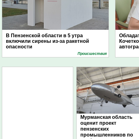
В Пензенской области в 5 утра
Обладат
включили сирены из-за ракетной
Кочетко
опасности
автогр
Проиcшествия
Мурманская область
оценит проект
пензенских
промышленников по