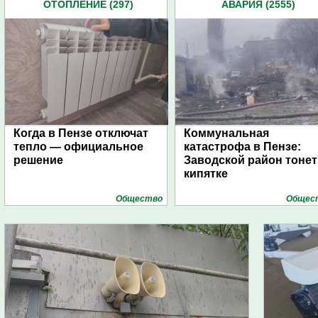
ОТОПЛЕНИЕ (297)
АВАРИЯ (2555)
Когда в Пензе отключат
Коммунальная
тепло — официальное
катастрофа в Пензе:
решение
Заводской район тонет
кипятке
Общество
Общес