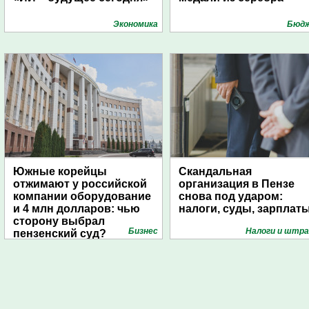
Экономика
Бюд
Южные корейцы
Скандальная
отжимают у российской
организация в Пензе
компании оборудование
снова под ударом:
и 4 млн долларов: чью
налоги, суды, зарплат
сторону выбрал
Бизнес
Налоги и штр
пензенский суд?