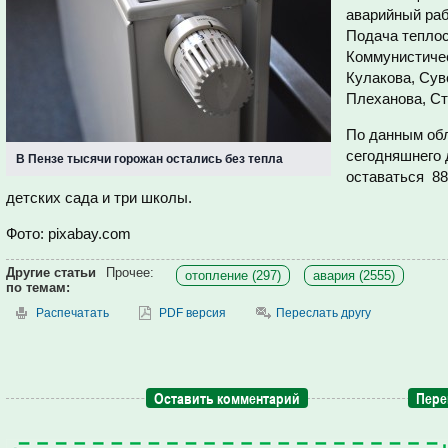
аварийный раб
Подача тепло
Коммунистиче
Кулакова, Сув
Плеханова, Ст
По данным об
сегодняшнего 
В Пензе тысячи горожан остались без тепла
оставаться 88
детских сада и три школы.
Фото: pixabay.com
Другие статьи
Прочее:
отопление (297)
авария (2555)
по темам:
Распечатать
PDF версия
Переслать другу
Оставить комментарий
Пере