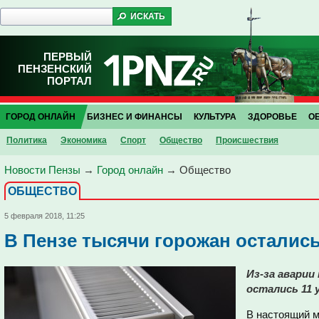
ПЕРВЫЙ
ПЕНЗЕНСКИЙ
ПОРТАЛ
ГОРОД ОНЛАЙН
БИЗНЕС И ФИНАНСЫ
КУЛЬТУРА
ЗДОРОВЬЕ
О
Политика
Экономика
Спорт
Общество
Проиcшествия
Новости Пензы
→
Город онлайн
→
Общество
ОБЩЕСТВО
5 февраля 2018, 11:25
В Пензе тысячи горожан остались
Из-за аварии
остались 11 
В настоящий 