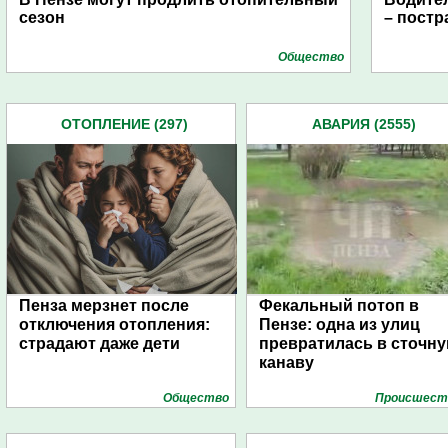
сезон
– постр
Общество
ОТОПЛЕНИЕ (297)
АВАРИЯ (2555)
Пенза мерзнет после
Фекальный потоп в
отключения отопления:
Пензе: одна из улиц
страдают даже дети
превратилась в сточн
канаву
Общество
Проиcшест