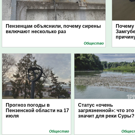
Пензенцам объяснили, почему сирены
Почему
включают несколько раз
Замгуб
причину
Общество
Прогноз погоды в
Статус «очень
Пензенской области на 17
загрязненной»: что это
июля
значит для реки Суры?
Общество
Общес