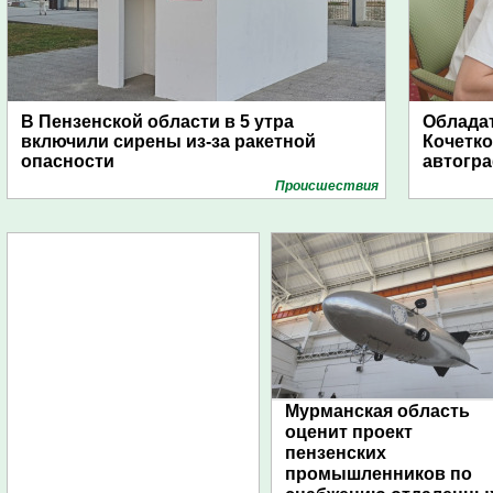
В Пензенской области в 5 утра
Обладат
включили сирены из-за ракетной
Кочетко
опасности
автогр
Проиcшествия
Мурманская область
оценит проект
пензенских
промышленников по