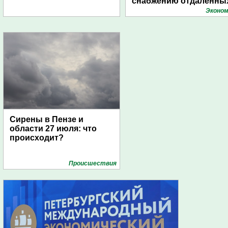
снабжению отдаленны
поселений с помощью
Эконом
дирижаблей
Сирены в Пензе и
области 27 июля: что
происходит?
Проиcшествия