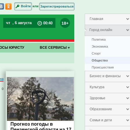
или
Войти
Зарегистрироваться
Главная
чт
, 6 августа
18+
00
:
40
Город онлайн
Политика
Экономика
ОСЫ ЮРИСТУ
ВСЕ СЕРВИСЫ
Спорт
Общество
Проиcшествия
Бизнес и финансы
на
Культура
0
Здоровье
Образование
Семья и дети
Прогноз погоды в
Пензенской области на 17