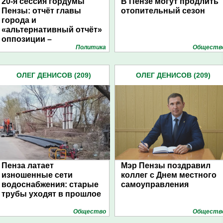
20-я сессия гордумы
В Пензе могут продлить
Пензы: отчёт главы
отопительный сезон
города и
«альтернативный отчёт»
оппозиции –
Политика
Обществ
фоторепортаж
ОЛЕГ ДЕНИСОВ (209)
ОЛЕГ ДЕНИСОВ (209)
Пенза латает
Мэр Пензы поздравил
изношенные сети
коллег с Днем местного
водоснабжения: старые
самоуправления
трубы уходят в прошлое
Общество
Обществ