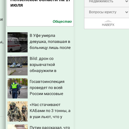
Недвижимость
июля
Вопросы юристу
ли
Общество
НАВЕРХ
В Уфе умерла
девушка, попавшая в
ы,
больницу лишь после
третьего вызова
Bild: дрон со
скорой
взрывчаткой
обнаружили в
аэропорту Лейпцига
Госавтоинспекция
проведет по всей
России массовые
рейды с 10 августа
«Нас стачивают
КАБами по 3 тонны, а
в уши льют, что у
русских «нет
Путин рассказал, что
резервов»