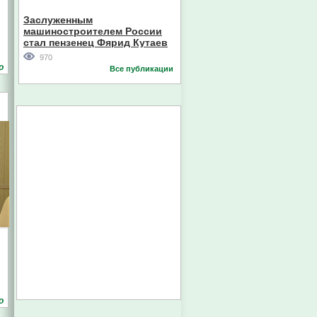
Кореи
Заслуженным
машиностроителем России
стал пензенец Фярид Кутаев
970
о
Все публикации
о