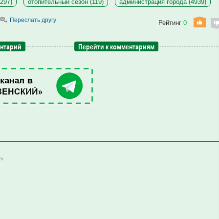
297)
отопительный сезон (119)
администрация города (4939)
Переслать другу
Рейтинг
0
ентарий
Перейти к комментариям
ть