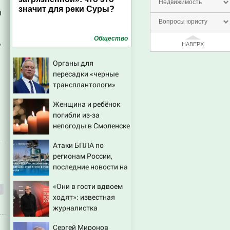
Недвижимость
значит для реки Суры?
м
Вопросы юристу
Общество
,
НАВЕРХ
Органы для
пересадки «черные
трансплантологи»
извлекали у еще
Женщина и ребёнок
живых пациентов
погибли из-за
непогоды в Смоленске
Атаки БПЛА по
регионам России,
последние новости на
7 августа 2026:
«Они в гости вдвоем
последствия, атаки на
ходят»: известная
склады Wildberries,
журналистка
состояние
подтвердила роман
пострадавших
Сергей Миронов
Бондарчука и