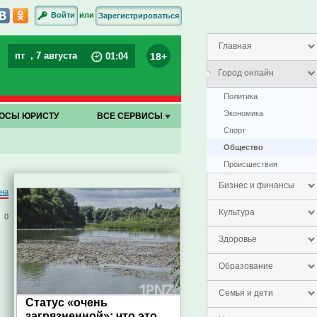
или
Войти
Зарегистрироваться
Главная
пт
, 7 августа
18+
01
:
04
Город онлайн
Политика
Экономика
ОСЫ ЮРИСТУ
ВСЕ СЕРВИСЫ
Спорт
Общество
Проиcшествия
Бизнес и финансы
на
Культура
0
Здоровье
Образование
Семья и дети
Статус «очень
загрязненной»: что это