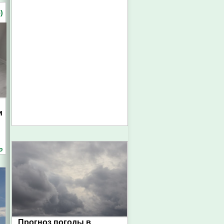
)
и
о
Прогноз погоды в