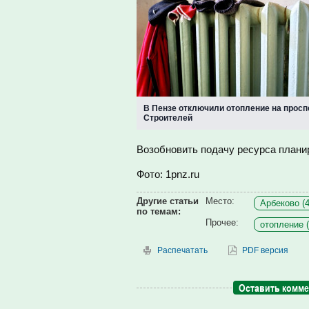
В Пензе отключили отопление на просп
Строителей
Возобновить подачу ресурса планир
Фото: 1pnz.ru
Другие статьи
Место:
Арбеково (4
по темам:
Прочее:
отопление (
Распечатать
PDF версия
Оставить комм