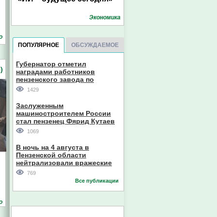
Экономика
о
ПОПУЛЯРНОЕ
ОБСУЖДАЕМОЕ
Губернатор отметил
)
наградами работников
пензенского завода по
производству станков
1429
Заслуженным
машиностроителем России
стал пензенец Фярид Кутаев
1069
В ночь на 4 августа в
Пензенской области
нейтрализовали вражеские
дроны
769
Все публикации
о