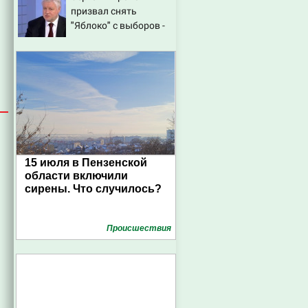
призвал снять
Исаковой
"Яблоко" с выборов -
Новости на Вести.ru
15 июля в Пензенской
области включили
сирены. Что случилось?
Проиcшествия