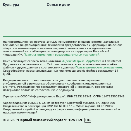
Культура
Семья и дети
На информационном ресурсе 1PNZ.ru применяются внешние рекомендательные
технологии (информационные технологии предоставления информации на основе
сбора, систематизации и анализа сведений, относящихся к предпочтениям
пользователей сети «Интернет», находящихся на территории Российской
Федерации)».
Правила применения рекомендательных технологий
.
Сайт использует сервисы веб-аналитики
Яндекс Метрика
,
AppMetrica
и LiveInternet.
Продолжая использовать этот Сайт, вы соглашаетесь с использованием cookie-
файлов и других данных в соответствии с данным
Пользовательским соглашением
.
Срок обработки персональных данных при помощи cookie-файлов составляет 14
дней.
Редакция не несет ответственность за достоверность информации,
опубликованной в рекламных объявлениях и сообщениях информационных
агентств. Редакция не предоставляет справочной информации. Перепечатка
материалов только по согласованию с редакцией.
Учредитель ООО "Информационное Бюро". ИНН 7325128341, ОГРН 1147325002549
Адрес редакции:
198332
г. Санкт-Петербург,
Брестский бульвар, 8А, офис 305
Свидетельство о регистрации СМИ ЭЛ № ФС 77 – 75998 выдано 13.06.2019г.
Федеральной службой по надзору в сфере связи, информационных технологий и
массовых коммуникаций
© 2026.
"Первый пензенский портал" 1PNZ.RU
18+