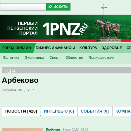
ПЕРВЫЙ
ПЕНЗЕНСКИЙ
ПОРТАЛ
ГОРОД ОНЛАЙН
БИЗНЕС И ФИНАНСЫ
КУЛЬТУРА
ЗДОРОВЬЕ
О
Политика
Экономика
Спорт
Общество
Проиcшествия
ТЕГИ
Арбеково
9 декабря 2015, 17:57
НОВОСТИ [428]
ИНТЕРВЬЮ [0]
СОБЫТИЯ [0]
КОМПАН
Бюджет
8 мая 2026, 06:00