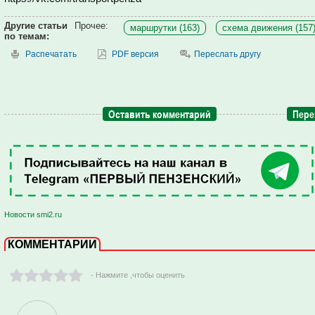
Другие статьи
Прочее:
маршрутки (163)
схема движения (157
по темам:
Распечатать
PDF версия
Переслать другу
Оставить комментарий
Пере
Новости smi2.ru
КОММЕНТАРИИ
- Нажмите ,чтобы оценить