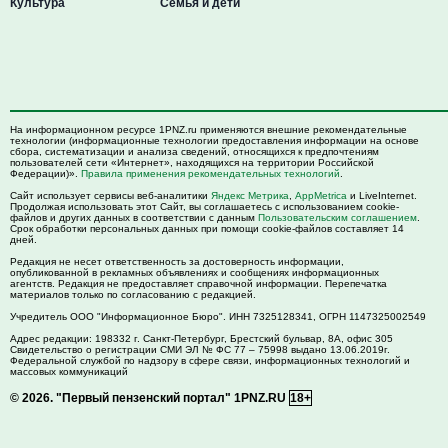
Культура
Семья и дети
На информационном ресурсе 1PNZ.ru применяются внешние рекомендательные
технологии (информационные технологии предоставления информации на основе
сбора, систематизации и анализа сведений, относящихся к предпочтениям
пользователей сети «Интернет», находящихся на территории Российской
Федерации)».
Правила применения рекомендательных технологий
.
Сайт использует сервисы веб-аналитики
Яндекс Метрика
,
AppMetrica
и LiveInternet.
Продолжая использовать этот Сайт, вы соглашаетесь с использованием cookie-
файлов и других данных в соответствии с данным
Пользовательским соглашением
.
Срок обработки персональных данных при помощи cookie-файлов составляет 14
дней.
Редакция не несет ответственность за достоверность информации,
опубликованной в рекламных объявлениях и сообщениях информационных
агентств. Редакция не предоставляет справочной информации. Перепечатка
материалов только по согласованию с редакцией.
Учредитель ООО "Информационное Бюро". ИНН 7325128341, ОГРН 1147325002549
Адрес редакции:
198332
г. Санкт-Петербург,
Брестский бульвар, 8А, офис 305
Свидетельство о регистрации СМИ ЭЛ № ФС 77 – 75998 выдано 13.06.2019г.
Федеральной службой по надзору в сфере связи, информационных технологий и
массовых коммуникаций
© 2026.
"Первый пензенский портал" 1PNZ.RU
18+