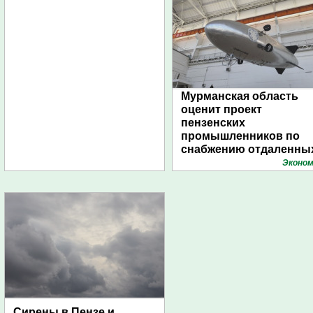
Мурманская область
оценит проект
пензенских
промышленников по
снабжению отдаленны
поселений с помощью
Эконом
дирижаблей
Сирены в Пензе и