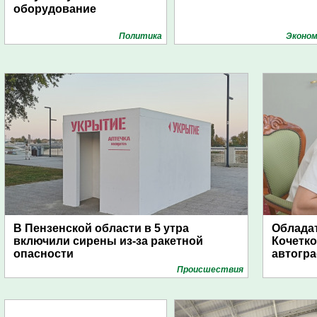
оборудование
Политика
Эконом
В Пензенской области в 5 утра
Обладат
включили сирены из-за ракетной
Кочетко
опасности
автогр
Проиcшествия