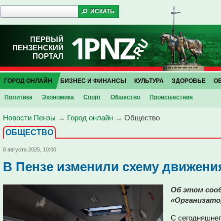
ПЕРВЫЙ
ПЕНЗЕНСКИЙ
ПОРТАЛ
ГОРОД ОНЛАЙН
БИЗНЕС И ФИНАНСЫ
КУЛЬТУРА
ЗДОРОВЬЕ
О
Политика
Экономика
Спорт
Общество
Проиcшествия
Новости Пензы
→
Город онлайн
→
Общество
ОБЩЕСТВО
8 августа 2025, 10:00
В Пензе изменили схему движени
Об этом сооб
«Организатор
С сегодняшнег