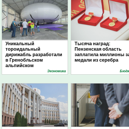
Уникальный
Тысяча наград:
тороидальный
Пензенская область
дирижабль разработали
заплатила миллионы з
в Гренобльском
медали из серебра
альпийском
университете
Экономика
Бюд