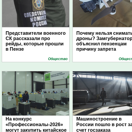
Представители военного
Почему нельзя снимат
СК рассказали про
дроны? Замгубернато
рейды, которые прошли
объяснил пензенцам
в Пензе
причину запрета
Общество
Общес
На конкурс
Машиностроение в
«Профессионалы-2026»
России пошло в рост з
могут закупить китайское
счет госзаказа