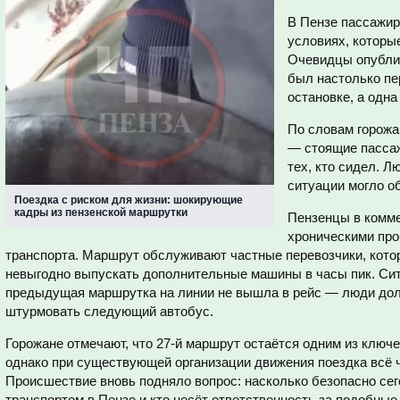
В Пензе пассажи
условиях, которы
Очевидцы опубл
был настолько пе
остановке, а одна
По словам горожа
— стоящие пассаж
тех, кто сидел. Л
ситуации могло о
Поездка с риском для жизни: шокирующие
кадры из пензенской маршрутки
Пензенцы в комм
хроническими про
транспорта. Маршрут обслуживают частные перевозчики, кото
невыгодно выпускать дополнительные машины в часы пик. Сит
предыдущая маршрутка на линии не вышла в рейс — люди до
штурмовать следующий автобус.
Горожане отмечают, что 27-й маршрут остаётся одним из ключе
однако при существующей организации движения поездка всё 
Происшествие вновь подняло вопрос: насколько безопасно се
транспортом в Пензе и кто несёт ответственность за подобные