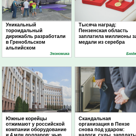
Уникальный
Тысяча наград:
тороидальный
Пензенская область
дирижабль разработали
заплатила миллионы з
в Гренобльском
медали из серебра
альпийском
университете
Экономика
Бюд
Южные корейцы
Скандальная
отжимают у российской
организация в Пензе
компании оборудование
снова под ударом:
и 4 млн долларов: чью
налоги, суды, зарплат