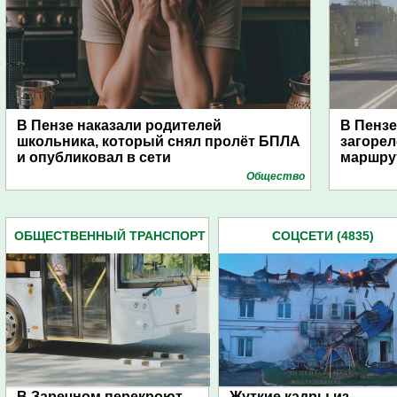
В Пензе наказали родителей
В Пензе
школьника, который снял пролёт БПЛА
загорел
и опубликовал в сети
маршру
Общество
ОБЩЕСТВЕННЫЙ ТРАНСПОРТ
СОЦСЕТИ (4835)
(418)
В Заречном перекроют
Жуткие кадры из