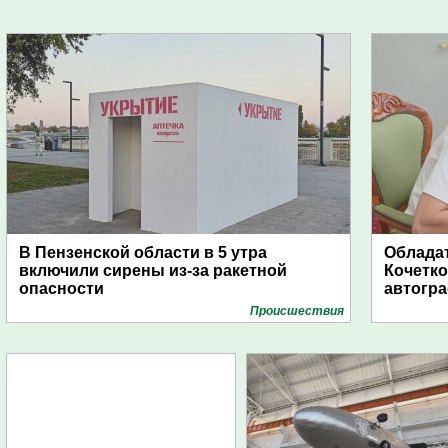
В Пензенской области в 5 утра
Обладат
включили сирены из-за ракетной
Кочетко
опасности
автогр
Проиcшествия