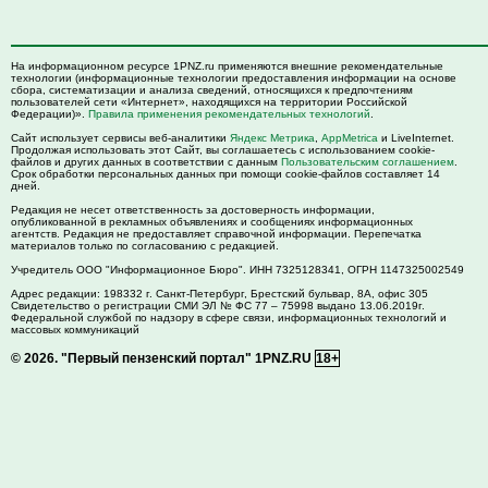
На информационном ресурсе 1PNZ.ru применяются внешние рекомендательные
технологии (информационные технологии предоставления информации на основе
сбора, систематизации и анализа сведений, относящихся к предпочтениям
пользователей сети «Интернет», находящихся на территории Российской
Федерации)».
Правила применения рекомендательных технологий
.
Сайт использует сервисы веб-аналитики
Яндекс Метрика
,
AppMetrica
и LiveInternet.
Продолжая использовать этот Сайт, вы соглашаетесь с использованием cookie-
файлов и других данных в соответствии с данным
Пользовательским соглашением
.
Срок обработки персональных данных при помощи cookie-файлов составляет 14
дней.
Редакция не несет ответственность за достоверность информации,
опубликованной в рекламных объявлениях и сообщениях информационных
агентств. Редакция не предоставляет справочной информации. Перепечатка
материалов только по согласованию с редакцией.
Учредитель ООО "Информационное Бюро". ИНН 7325128341, ОГРН 1147325002549
Адрес редакции:
198332
г. Санкт-Петербург,
Брестский бульвар, 8А, офис 305
Свидетельство о регистрации СМИ ЭЛ № ФС 77 – 75998 выдано 13.06.2019г.
Федеральной службой по надзору в сфере связи, информационных технологий и
массовых коммуникаций
© 2026.
"Первый пензенский портал" 1PNZ.RU
18+