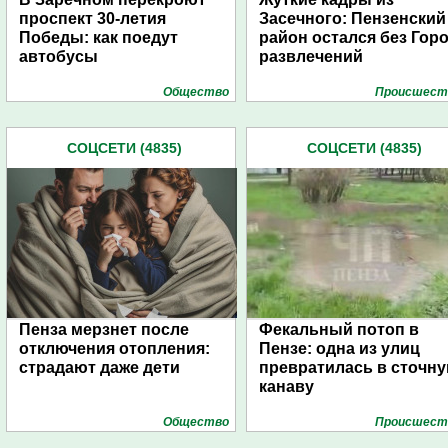
проспект 30-летия
Засечного: Пензенский
Победы: как поедут
район остался без Гор
автобусы
развлечений
Общество
Проиcшест
СОЦСЕТИ (4835)
СОЦСЕТИ (4835)
Пенза мерзнет после
Фекальный потоп в
отключения отопления:
Пензе: одна из улиц
страдают даже дети
превратилась в сточн
канаву
Общество
Проиcшест