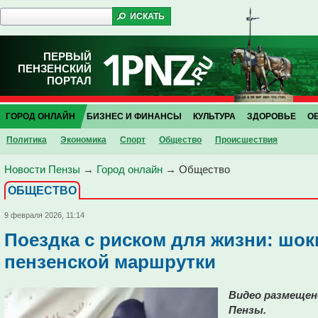
ПЕРВЫЙ
ПЕНЗЕНСКИЙ
ПОРТАЛ
ГОРОД ОНЛАЙН
БИЗНЕС И ФИНАНСЫ
КУЛЬТУРА
ЗДОРОВЬЕ
О
Политика
Экономика
Спорт
Общество
Проиcшествия
Новости Пензы
→
Город онлайн
→
Общество
ОБЩЕСТВО
9 февраля 2026, 11:14
Поездка с риском для жизни: шо
пензенской маршрутки
Видео размещен
Пензы.