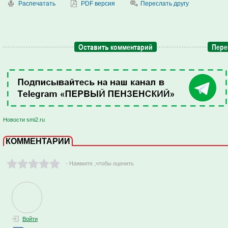
Распечатать
PDF версия
Переслать другу
Оставить комментарий
Пере
Новости smi2.ru
КОММЕНТАРИИ
- Нажмите ,чтобы оценить
Войти