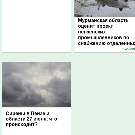
Мурманская область
оценит проект
пензенских
промышленников по
снабжению отдаленны
поселений с помощью
Эконом
дирижаблей
Сирены в Пензе и
области 27 июля: что
происходит?