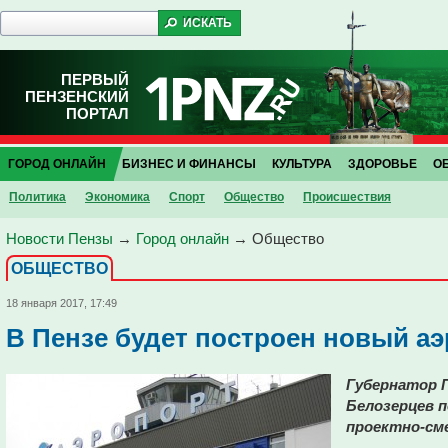
ПЕРВЫЙ
ПЕНЗЕНСКИЙ
ПОРТАЛ
ГОРОД ОНЛАЙН
БИЗНЕС И ФИНАНСЫ
КУЛЬТУРА
ЗДОРОВЬЕ
О
Политика
Экономика
Спорт
Общество
Проиcшествия
Новости Пензы
→
Город онлайн
→
Общество
ОБЩЕСТВО
18 января 2017, 17:49
В Пензе будет построен новый а
Губернатор 
Белозерцев п
проектно-см