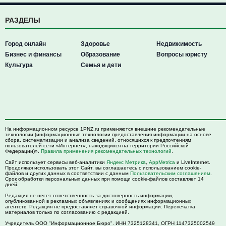
РАЗДЕЛЫ
Город онлайн
Здоровье
Недвижимость
Бизнес и финансы
Образование
Вопросы юристу
Культура
Семья и дети
На информационном ресурсе 1PNZ.ru применяются внешние рекомендательные
технологии (информационные технологии предоставления информации на основе
сбора, систематизации и анализа сведений, относящихся к предпочтениям
пользователей сети «Интернет», находящихся на территории Российской
Федерации)».
Правила применения рекомендательных технологий
.
Сайт использует сервисы веб-аналитики
Яндекс Метрика
,
AppMetrica
и LiveInternet.
Продолжая использовать этот Сайт, вы соглашаетесь с использованием cookie-
файлов и других данных в соответствии с данным
Пользовательским соглашением
.
Срок обработки персональных данных при помощи cookie-файлов составляет 14
дней.
Редакция не несет ответственность за достоверность информации,
опубликованной в рекламных объявлениях и сообщениях информационных
агентств. Редакция не предоставляет справочной информации. Перепечатка
материалов только по согласованию с редакцией.
Учредитель ООО "Информационное Бюро". ИНН 7325128341, ОГРН 1147325002549