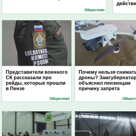
действ
Общество
Представители военного
Почему нельзя снимат
СК рассказали про
дроны? Замгубернато
рейды, которые прошли
объяснил пензенцам
в Пензе
причину запрета
Общество
Общес