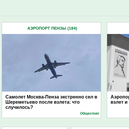
АЭРОПОРТ ПЕНЗЫ (184)
Самолет Москва-Пенза экстренно сел в
Аэропо
Шереметьево после взлета: что
взлет и
случилось?
Общество