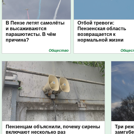
В Пензе летят самолёты
Отбой тревоги:
и высаживаются
Пензенская область
парашютисты. В чём
возвращается к
причина?
нормальной жизни
Общество
Общес
Пензенцам объяснили, почему сирены
Три реж
включают несколько раз
замгубе