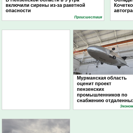
включили сирены из-за ракетной
Кочетко
опасности
автогр
Проиcшествия
Мурманская область
оценит проект
пензенских
промышленников по
снабжению отдаленны
поселений с помощью
Эконом
дирижаблей