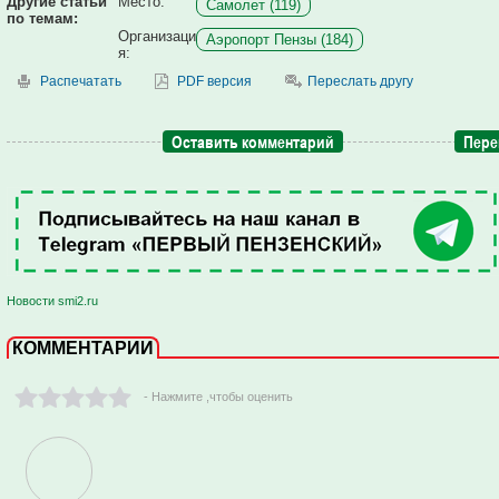
Другие статьи
Место:
Самолет (119)
по темам:
Организаци
Аэропорт Пензы (184)
я:
Распечатать
PDF версия
Переслать другу
Оставить комментарий
Пере
Новости smi2.ru
КОММЕНТАРИИ
- Нажмите ,чтобы оценить