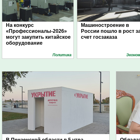
На конкурс
Машиностроение в
«Профессионалы-2026»
России пошло в рост з
могут закупить китайское
счет госзаказа
оборудование
Политика
Эконом
В Пензенской области в 5 утра
Обладат