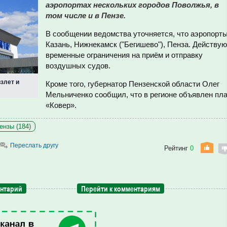
аэропортах нескольких городов Поволжья, в
том числе и в Пензе.
В сообщении ведомства уточняется, что аэропорт
Казань, Нижнекамск ("Бегишево"), Пенза. Действую
временные ограничения на приём и отправку
воздушных судов.
злет и
Кроме того, губернатор Пензенской области Олег
Мельниченко сообщил, что в регионе объявлен пл
«Ковер».
ензы (184)
Переслать другу
Рейтинг
0
ентарий
Перейти к комментариям