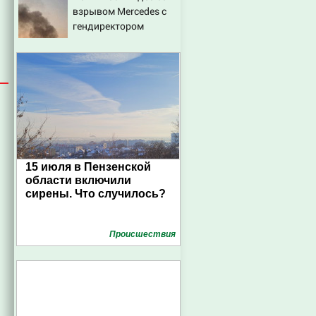
взрывом Mercedes с
гендиректором
«Уралдронзавода» на
Урале
15 июля в Пензенской
области включили
сирены. Что случилось?
Проиcшествия