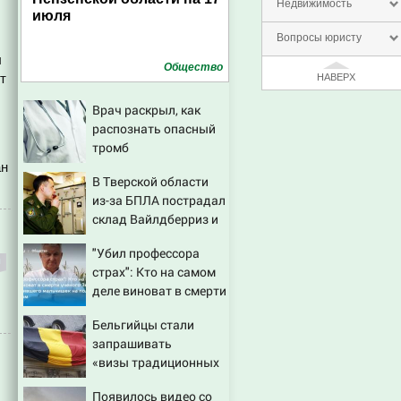
Недвижимость
июля
Вопросы юристу
ы
Общество
т
НАВЕРХ
Врач раскрыл, как
распознать опасный
тромб
ан
В Тверской области
из-за БПЛА пострадал
склад Вайлдберриз и
постройки в СНТ –
"Убил профессора
Новости Твери и
страх": Кто на самом
городов Тверской
деле виноват в смерти
области сегодня -
ученого Зезина,
Afanasy.biz – Тверские
Бельгийцы стали
остановившего
новости. Новости
запрашивать
мальчишек на поле с
«визы традиционных
горохом
ценностей» в
Появилось видео со
посольстве РФ