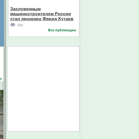
Кореи
Заслуженным
машиностроителем России
стал пензенец Фярид Кутаев
988
Все публикации
и
о