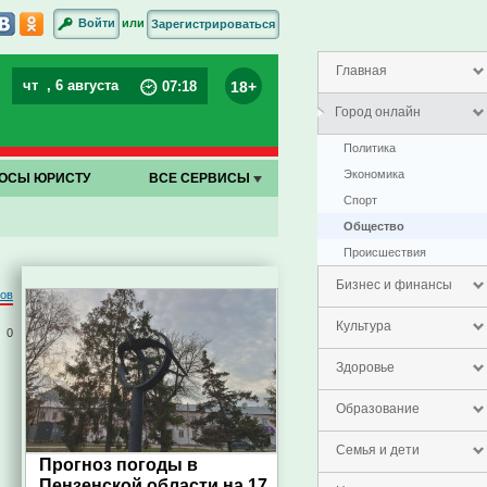
или
Войти
Зарегистрироваться
Главная
чт
, 6 августа
18+
07
:
18
Город онлайн
Политика
Экономика
ОСЫ ЮРИСТУ
ВСЕ СЕРВИСЫ
Спорт
Общество
Проиcшествия
Бизнес и финансы
ров
Культура
0
Здоровье
Образование
Семья и дети
Прогноз погоды в
Пензенской области на 17