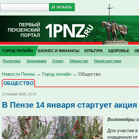
ПЕРВЫЙ
ПЕНЗЕНСКИЙ
ПОРТАЛ
ГОРОД ОНЛАЙН
БИЗНЕС И ФИНАНСЫ
КУЛЬТУРА
ЗДОРОВЬЕ
О
Политика
Экономика
Спорт
Общество
Проиcшествия
Новости Пензы
→
Город онлайн
→
Общество
ОБЩЕСТВО
12 января 2025, 15:14
В Пензе 14 января стартует акция
Волонтёры с
Для участия в
очищенную от 