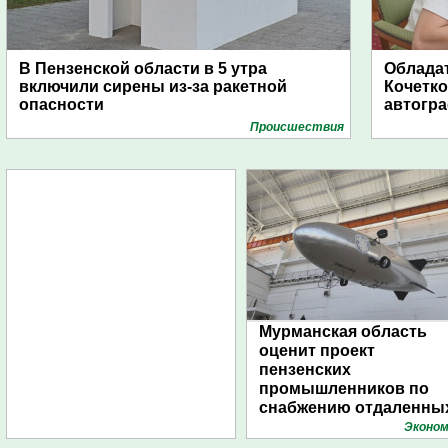
В Пензенской области в 5 утра
Обладат
включили сирены из-за ракетной
Кочетко
опасности
автогр
Проиcшествия
Мурманская область
оценит проект
пензенских
промышленников по
снабжению отдаленны
поселений с помощью
Эконом
дирижаблей