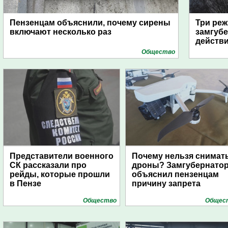
Пензенцам объяснили, почему сирены
Три реж
включают несколько раз
замгубе
действ
Общество
Представители военного
Почему нельзя снимат
СК рассказали про
дроны? Замгубернато
рейды, которые прошли
объяснил пензенцам
в Пензе
причину запрета
Общество
Общес