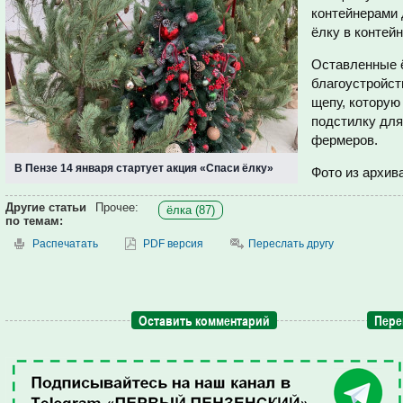
контейнерами 
ёлку в контейн
Оставленные ё
благоустройст
щепу, которую
подстилку для
фермеров.
В Пензе 14 января стартует акция «Спаси ёлку»
Фото из архив
Другие статьи
Прочее:
ёлка (87)
по темам:
Распечатать
PDF версия
Переслать другу
Оставить комментарий
Пере