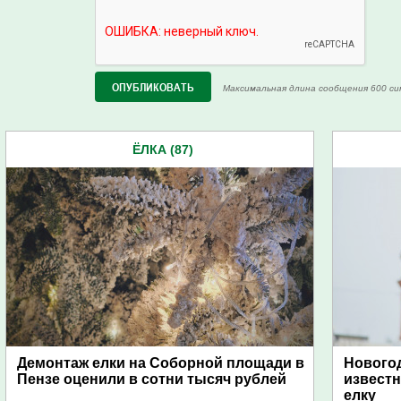
Максимальная длина сообщения 600 си
ЁЛКА (87)
Демонтаж елки на Соборной площади в
Новогод
Пензе оценили в сотни тысяч рублей
известн
елку