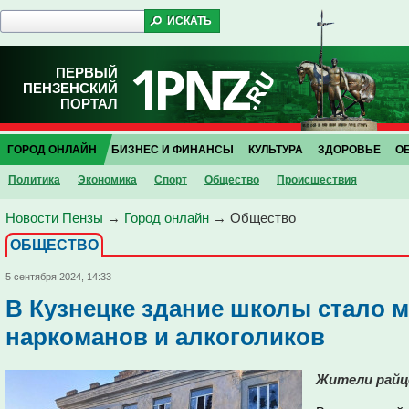
ПЕРВЫЙ
ПЕНЗЕНСКИЙ
ПОРТАЛ
ГОРОД ОНЛАЙН
БИЗНЕС И ФИНАНСЫ
КУЛЬТУРА
ЗДОРОВЬЕ
О
Политика
Экономика
Спорт
Общество
Проиcшествия
Новости Пензы
→
Город онлайн
→
Общество
ОБЩЕСТВО
5 сентября 2024, 14:33
В Кузнецке здание школы стало 
наркоманов и алкоголиков
Жители райц