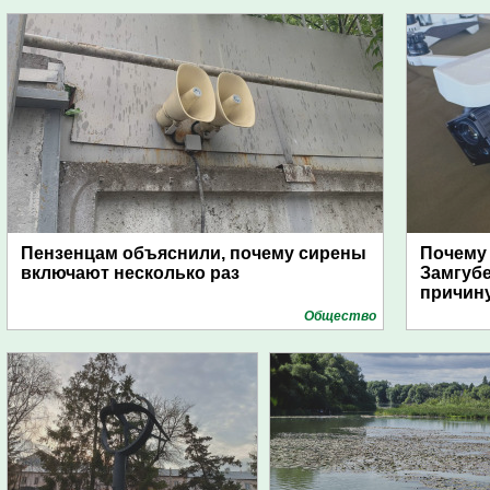
Пензенцам объяснили, почему сирены
Почему
включают несколько раз
Замгуб
причину
Общество