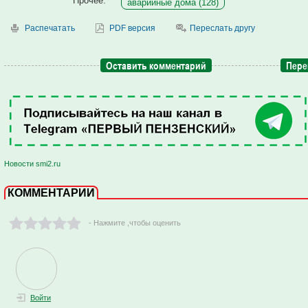
Прочее:
аварийные дома (128)
Распечатать
PDF версия
Переслать другу
Оставить комментарий
Пере
Новости smi2.ru
КОММЕНТАРИИ
- Нажмите ,чтобы оценить
Войти