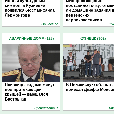
Новый культурный
Минпросвещение
символ: в Кузнецке
поставило точку: отме
появился бюст Михаила
ли домашние задания 
Лермонтова
пензенских
первоклассников
Общество
Шк
АВАРИЙНЫЕ ДОМА (128)
КУЗНЕЦК (902)
Пензенцы годами живут
В Пензенскую область
под протекающей
приехал Джефф Монсо
крышей — вмешался
Бастрыкин
Проиcшествия
Сп