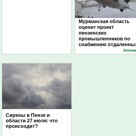
Мурманская область
оценит проект
пензенских
промышленников по
снабжению отдаленны
поселений с помощью
Эконом
дирижаблей
Сирены в Пензе и
области 27 июля: что
происходит?