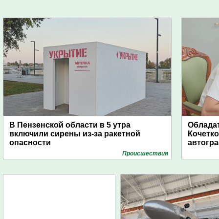
В Пензенской области в 5 утра
Обладат
включили сирены из-за ракетной
Кочетко
опасности
автогр
Проиcшествия