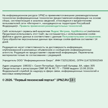
На информационном ресурсе 1PNZ.ru применяются внешние рекомендательные
технологии (информационные технологии предоставления информации на основе
сбора, систематизации и анализа сведений, относящихся к предпочтениям
пользователей сети «Интернет», находящихся на территории Российской
Федерации)».
Правила применения рекомендательных технологий
.
Сайт использует сервисы веб-аналитики
Яндекс Метрика
,
AppMetrica
и LiveInternet.
Продолжая использовать этот Сайт, вы соглашаетесь с использованием cookie-
файлов и других данных в соответствии с данным
Пользовательским соглашением
.
Срок обработки персональных данных при помощи cookie-файлов составляет 14
дней.
Редакция не несет ответственность за достоверность информации,
опубликованной в рекламных объявлениях и сообщениях информационных
агентств. Редакция не предоставляет справочной информации. Перепечатка
материалов только по согласованию с редакцией.
Учредитель ООО "Информационное Бюро". ИНН 7325128341, ОГРН 1147325002549
Адрес редакции:
198332
г. Санкт-Петербург,
Брестский бульвар, 8А, офис 305
Свидетельство о регистрации СМИ ЭЛ № ФС 77 – 75998 выдано 13.06.2019г.
Федеральной службой по надзору в сфере связи, информационных технологий и
массовых коммуникаций
© 2026.
"Первый пензенский портал" 1PNZ.RU
18+