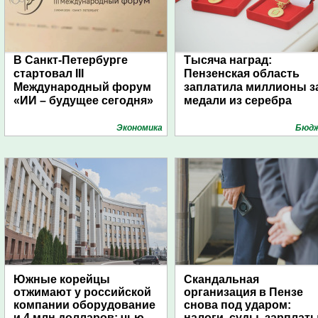
В Санкт-Петербурге
Тысяча наград:
стартовал III
Пензенская область
Международный форум
заплатила миллионы з
«ИИ – будущее сегодня»
медали из серебра
Экономика
Бюд
Южные корейцы
Скандальная
отжимают у российской
организация в Пензе
компании оборудование
снова под ударом:
и 4 млн долларов: чью
налоги, суды, зарплат