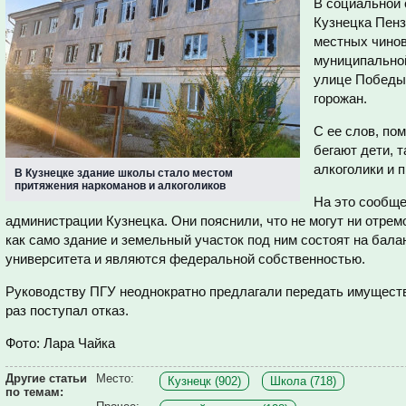
В социальной 
Кузнецка Пенз
местных чино
муниципально
улице Победы,
горожан.
С ее слов, по
бегают дети, 
алкоголики и 
В Кузнецке здание школы стало местом
притяжения наркоманов и алкоголиков
На это сообще
администрации Кузнецка. Они пояснили, что не могут ни отремо
как само здание и земельный участок под ним состоят на бала
университета и являются федеральной собственностью.
Руководству ПГУ неоднократно предлагали передать имуществ
раз поступал отказ.
Фото: Лара Чайка
Другие статьи
Место:
Кузнецк (902)
Школа (718)
по темам: