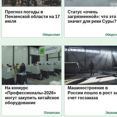
Прогноз погоды в
Статус «очень
Пензенской области на 17
загрязненной»: что это
июля
значит для реки Суры?
Общество
Общес
На конкурс
Машиностроение в
«Профессионалы-2026»
России пошло в рост з
могут закупить китайское
счет госзаказа
оборудование
Политика
Эконом