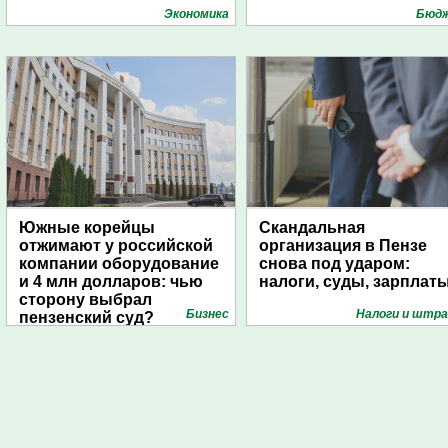
университете
Экономика
Бюд
Южные корейцы
Скандальная
отжимают у российской
организация в Пензе
компании оборудование
снова под ударом:
и 4 млн долларов: чью
налоги, суды, зарплат
сторону выбрал
Бизнес
Налоги и штр
пензенский суд?