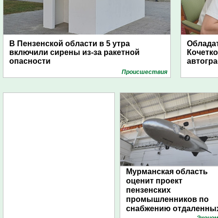
В Пензенской области в 5 утра
Обладат
включили сирены из-за ракетной
Кочетко
опасности
автогр
Проиcшествия
Мурманская область
оценит проект
пензенских
промышленников по
снабжению отдаленны
поселений с помощью