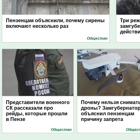
Пензенцам объяснили, почему сирены
Три реж
включают несколько раз
замгубе
действ
Общество
Представители военного
Почему нельзя снимат
СК рассказали про
дроны? Замгубернато
рейды, которые прошли
объяснил пензенцам
в Пензе
причину запрета
Общество
Общес