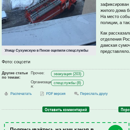
зафиксирован 
жилого дома б
На место соб
полиции, а та
Как рассказал
отделения Рос
дамская сумоч
Улицу Сухумскую в Пензе оцепили спецслужбы
представляло
Фото: соцсети
Другие статьи
Прочее:
эвакуация (203)
по темам:
Организаци
спецслужбы (8)
я:
Распечатать
PDF версия
Переслать другу
Оставить комментарий
Пере