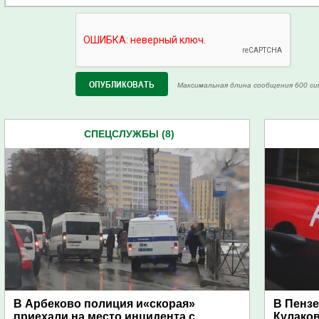
Максимальная длина сообщения 600 си
СПЕЦСЛУЖБЫ (8)
В Арбеково полиция и«скорая»
В Пензе
приехали на место инцидента с
Кулако