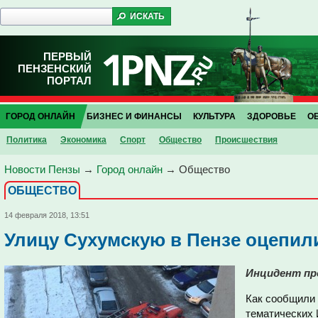
ПЕРВЫЙ
ПЕНЗЕНСКИЙ
ПОРТАЛ
ГОРОД ОНЛАЙН
БИЗНЕС И ФИНАНСЫ
КУЛЬТУРА
ЗДОРОВЬЕ
О
Политика
Экономика
Спорт
Общество
Проиcшествия
Новости Пензы
→
Город онлайн
→
Общество
ОБЩЕСТВО
14 февраля 2018, 13:51
Улицу Сухумскую в Пензе оцепи
Инцидент пр
Как сообщили 
тематических 