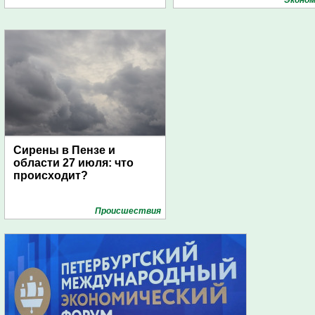
Эконом
дирижаблей
Сирены в Пензе и
области 27 июля: что
происходит?
Проиcшествия