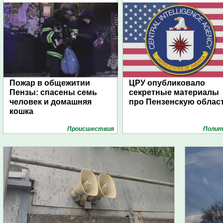
Пожар в общежитии
ЦРУ опубликовало
Пензы: спасены семь
секретные материалы
человек и домашняя
про Пензенскую облас
кошка
Проиcшествия
Полит