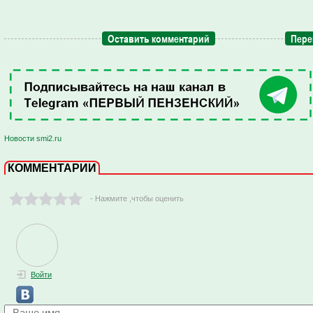
Оставить комментарий
Пере
Новости smi2.ru
КОММЕНТАРИИ
- Нажмите ,чтобы оценить
Войти