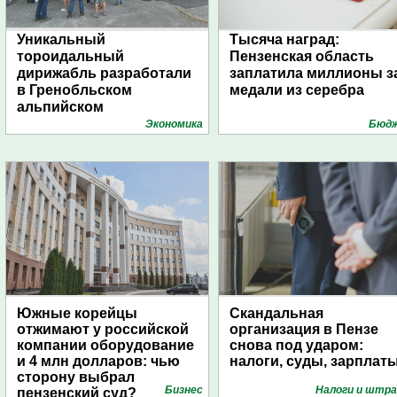
Уникальный
Тысяча наград:
тороидальный
Пензенская область
дирижабль разработали
заплатила миллионы з
в Гренобльском
медали из серебра
альпийском
университете
Экономика
Бюд
Южные корейцы
Скандальная
отжимают у российской
организация в Пензе
компании оборудование
снова под ударом:
и 4 млн долларов: чью
налоги, суды, зарплат
сторону выбрал
Бизнес
Налоги и штр
пензенский суд?