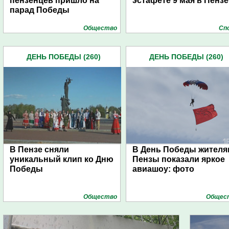
пензенцев пришло на
эстафете 9 мая в Пензе
парад Победы
Общество
Сп
ДЕНЬ ПОБЕДЫ (260)
ДЕНЬ ПОБЕДЫ (260)
В Пензе сняли
В День Победы жителя
уникальный клип ко Дню
Пензы показали яркое
Победы
авиашоу: фото
Общество
Общес