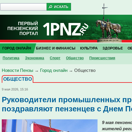
ПЕРВЫЙ
ПЕНЗЕНСКИЙ
ПОРТАЛ
ГОРОД ОНЛАЙН
БИЗНЕС И ФИНАНСЫ
КУЛЬТУРА
ЗДОРОВЬЕ
О
Политика
Экономика
Спорт
Общество
Проиcшествия
Новости Пензы
→
Город онлайн
→
Общество
ОБЩЕСТВО
9 мая 2026, 15:16
Руководители промышленных пр
поздравляют пензенцев с Днем 
9 мая пензе
жителей реги