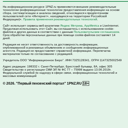
На информационном ресурсе 1PNZ.ru применяются внешние рекомендательные
технологии (информационные технологии предоставления информации на основе
сбора, систематизации и анализа сведений, относящихся к предпочтениям
пользователей сети «Интернет», находящихся на территории Российской
Федерации)».
Правила применения рекомендательных технологий
.
Сайт использует сервисы веб-аналитики
Яндекс Метрика
,
AppMetrica
и LiveInternet.
Продолжая использовать этот Сайт, вы соглашаетесь с использованием cookie-
файлов и других данных в соответствии с данным
Пользовательским соглашением
.
Срок обработки персональных данных при помощи cookie-файлов составляет 14
дней.
Редакция не несет ответственность за достоверность информации,
опубликованной в рекламных объявлениях и сообщениях информационных
агентств. Редакция не предоставляет справочной информации. Перепечатка
материалов только по согласованию с редакцией.
Учредитель ООО "Информационное Бюро". ИНН 7325128341, ОГРН 1147325002549
Адрес редакции:
198332
г. Санкт-Петербург,
Брестский бульвар, 8А, офис 305
Свидетельство о регистрации СМИ ЭЛ № ФС 77 – 75998 выдано 13.06.2019г.
Федеральной службой по надзору в сфере связи, информационных технологий и
массовых коммуникаций
© 2026.
"Первый пензенский портал" 1PNZ.RU
18+