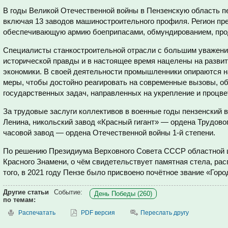
В годы Великой Отечественной войны в Пензенскую область 
включая 13 заводов машиностроительного профиля. Регион пр
обеспечивающую армию боеприпасами, обмундированием, прод
Специалисты станкостроительной отрасли с большим уважени
исторической правды и в настоящее время нацелены на развит
экономики. В своей деятельности промышленники опираются н
меры, чтобы достойно реагировать на современные вызовы, о
государственных задач, направленных на укрепление и процве
За трудовые заслуги коллективов в военные годы пензенский 
Ленина, никольский завод «Красный гигант» — ордена Трудово
часовой завод — ордена Отечественной войны 1-й степени.
По решению Президиума Верховного Совета СССР областной ц
Красного Знамени, о чём свидетельствует памятная стела, ра
того, в 2021 году Пензе было присвоено почётное звание «Горо
Другие статьи
Событие:
День Победы (260)
по темам:
Распечатать
PDF версия
Переслать другу