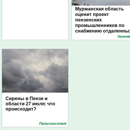
Мурманская область
оценит проект
пензенских
промышленников по
снабжению отдаленны
поселений с помощью
Эконом
дирижаблей
Сирены в Пензе и
области 27 июля: что
происходит?
Проиcшествия