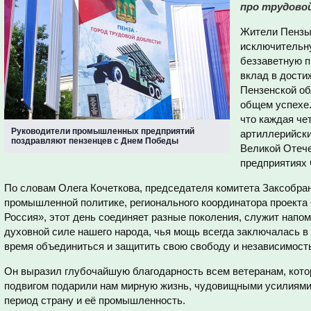
про трудовой
Жители Пензы
исключительну
беззаветную п
вклад в дост
Пензенской об
общем успехе.
что каждая че
Руководители промышленных предприятий
артиллерийски
поздравляют пензенцев с Днем Победы
Великой Отече
предприятиях 
По словам Олега Кочеткова, председателя комитета Заксобра
промышленной политике, регионального координатора проекта
Россия», этот день соединяет разные поколения, служит напом
духовной силе нашего народа, чья мощь всегда заключалась в 
время объединиться и защитить свою свободу и независимост
Он выразил глубочайшую благодарность всем ветеранам, кот
подвигом подарили нам мирную жизнь, чудовищными усилиями
период страну и её промышленность.