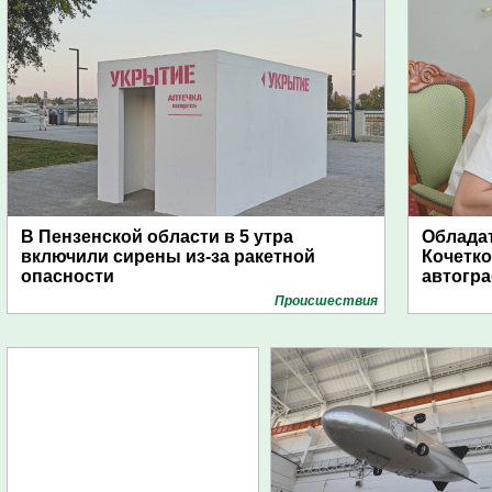
В Пензенской области в 5 утра
Обладат
включили сирены из-за ракетной
Кочетко
опасности
автогр
Проиcшествия