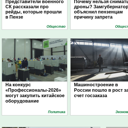
Представители военного
Почему нельзя снимат
СК рассказали про
дроны? Замгубернато
рейды, которые прошли
объяснил пензенцам
в Пензе
причину запрета
Общество
Общес
На конкурс
Машиностроение в
«Профессионалы-2026»
России пошло в рост з
могут закупить китайское
счет госзаказа
оборудование
Политика
Эконом