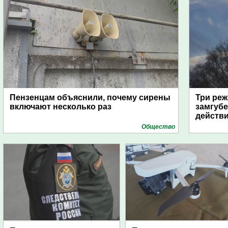
Пензенцам объяснили, почему сирены
Три реж
включают несколько раз
замгубе
действ
Общество