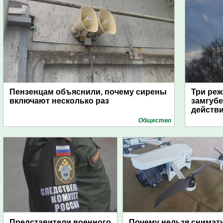
Пензенцам объяснили, почему сирены
Три реж
включают несколько раз
замгубе
действ
Общество
Представители военного
Почему нельзя снимат