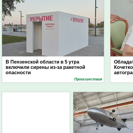
В Пензенской области в 5 утра
Обладат
включили сирены из-за ракетной
Кочетко
опасности
автогр
Проиcшествия