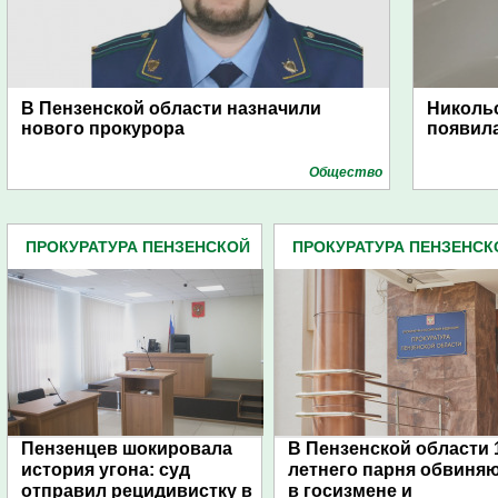
В Пензенской области назначили
Никольс
нового прокурора
появила
Общество
ПРОКУРАТУРА ПЕНЗЕНСКОЙ
ПРОКУРАТУРА ПЕНЗЕНСК
ОБЛАСТИ (438)
ОБЛАСТИ (438)
Пензенцев шокировала
В Пензенской области 
история угона: суд
летнего парня обвиня
отправил рецидивистку в
в госизмене и