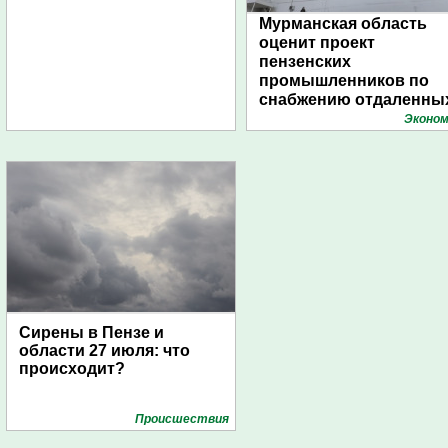
Мурманская область
оценит проект
пензенских
промышленников по
снабжению отдаленны
поселений с помощью
Эконом
дирижаблей
Сирены в Пензе и
области 27 июля: что
происходит?
Проиcшествия