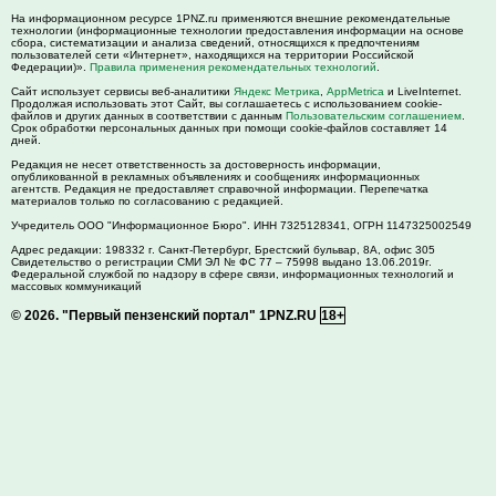
На информационном ресурсе 1PNZ.ru применяются внешние рекомендательные
технологии (информационные технологии предоставления информации на основе
сбора, систематизации и анализа сведений, относящихся к предпочтениям
пользователей сети «Интернет», находящихся на территории Российской
Федерации)».
Правила применения рекомендательных технологий
.
Сайт использует сервисы веб-аналитики
Яндекс Метрика
,
AppMetrica
и LiveInternet.
Продолжая использовать этот Сайт, вы соглашаетесь с использованием cookie-
файлов и других данных в соответствии с данным
Пользовательским соглашением
.
Срок обработки персональных данных при помощи cookie-файлов составляет 14
дней.
Редакция не несет ответственность за достоверность информации,
опубликованной в рекламных объявлениях и сообщениях информационных
агентств. Редакция не предоставляет справочной информации. Перепечатка
материалов только по согласованию с редакцией.
Учредитель ООО "Информационное Бюро". ИНН 7325128341, ОГРН 1147325002549
Адрес редакции:
198332
г. Санкт-Петербург,
Брестский бульвар, 8А, офис 305
Свидетельство о регистрации СМИ ЭЛ № ФС 77 – 75998 выдано 13.06.2019г.
Федеральной службой по надзору в сфере связи, информационных технологий и
массовых коммуникаций
© 2026.
"Первый пензенский портал" 1PNZ.RU
18+