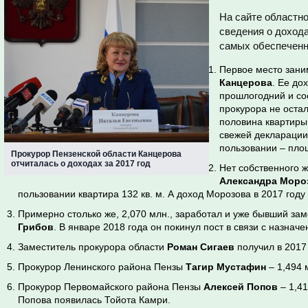
На сайте областн
сведения о дохода
самых обеспеченн
Первое место зани
Канцерова
. Ее до
прошлогодний и сос
прокурора не оста
половина квартиры,
свежей декларации.
пользовании – пло
Прокурор Пензенской области Канцерова
отчиталась о доходах за 2017 год
Нет собственного ж
Александра Моро
пользовании квартира 132 кв. м. А доход Морозова в 2017 году 
Примерно столько же, 2,070 млн., заработал и уже бывший за
Грибов
. В январе 2018 года он покинул пост в связи с назна
Заместитель прокурора области
Роман Сигаев
получил в 2017 
Прокурор Ленинского района Пензы
Тагир Мустафин
– 1,494 
Прокурор Первомайского района Пензы
Алексей Попов
– 1,41
Попова появилась Тойота Камри.