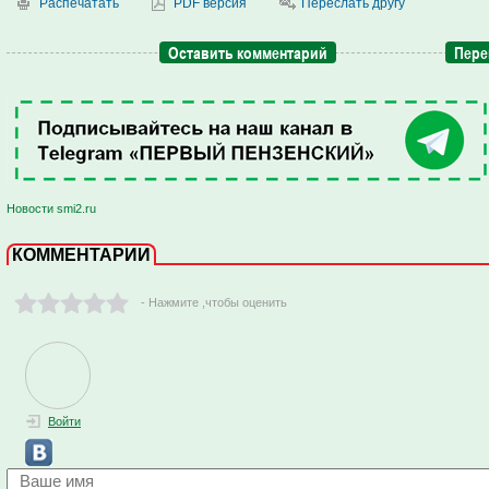
Распечатать
PDF версия
Переслать другу
Оставить комментарий
Пере
Новости smi2.ru
КОММЕНТАРИИ
- Нажмите ,чтобы оценить
Войти