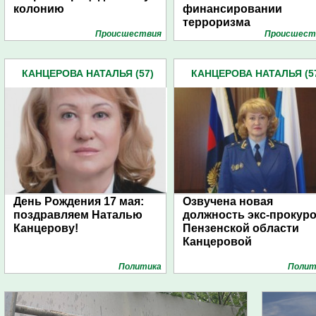
колонию
финансировании
терроризма
Проиcшествия
Проиcшест
КАНЦЕРОВА НАТАЛЬЯ (57)
КАНЦЕРОВА НАТАЛЬЯ (5
День Рождения 17 мая:
Озвучена новая
поздравляем Наталью
должность экс-прокур
Канцерову!
Пензенской области
Канцеровой
Политика
Полит