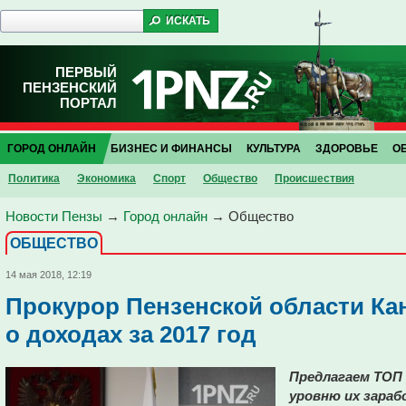
ПЕРВЫЙ
ПЕНЗЕНСКИЙ
ПОРТАЛ
ГОРОД ОНЛАЙН
БИЗНЕС И ФИНАНСЫ
КУЛЬТУРА
ЗДОРОВЬЕ
О
Политика
Экономика
Спорт
Общество
Проиcшествия
Новости Пензы
→
Город онлайн
→
Общество
ОБЩЕСТВО
14 мая 2018, 12:19
Прокурор Пензенской области Ка
о доходах за 2017 год
Предлагаем ТОП 
уровню их зараб