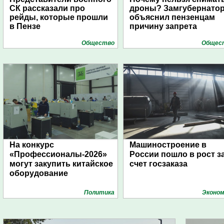
СК рассказали про
дроны? Замгубернато
рейды, которые прошли
объяснил пензенцам
в Пензе
причину запрета
Общество
Общес
На конкурс
Машиностроение в
«Профессионалы-2026»
России пошло в рост з
могут закупить китайское
счет госзаказа
оборудование
Политика
Эконом