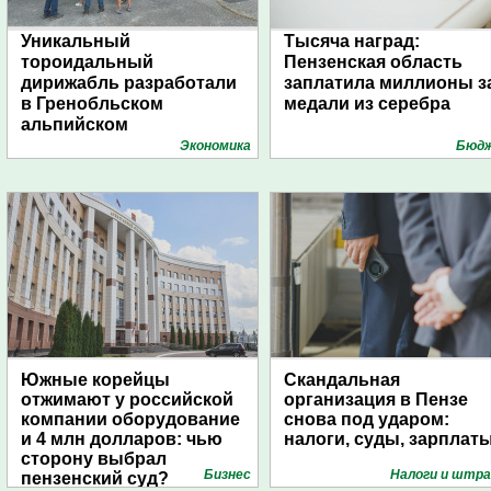
Уникальный
Тысяча наград:
тороидальный
Пензенская область
дирижабль разработали
заплатила миллионы з
в Гренобльском
медали из серебра
альпийском
университете
Экономика
Бюд
Южные корейцы
Скандальная
отжимают у российской
организация в Пензе
компании оборудование
снова под ударом:
и 4 млн долларов: чью
налоги, суды, зарплат
сторону выбрал
Бизнес
Налоги и штр
пензенский суд?