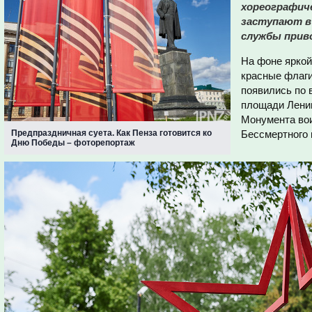
хореографиче
заступают в 
службы приво
На фоне яркой
красные флаг
появились по 
площади Ленин
Монумента вои
Предпраздничная суета. Как Пенза готовится ко
Бессмертного 
Дню Победы – фоторепортаж