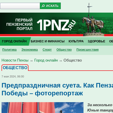
ПЕРВЫЙ
ПЕНЗЕНСКИЙ
ПОРТАЛ
ГОРОД ОНЛАЙН
БИЗНЕС И ФИНАНСЫ
КУЛЬТУРА
ЗДОРОВЬЕ
О
Политика
Экономика
Спорт
Общество
Проиcшествия
Новости Пензы
→
Город онлайн
→
Общество
ОБЩЕСТВО
7 мая 2024, 06:00
Предпраздничная суета. Как Пенз
Победы – фоторепортаж
За несколько
Юные танцор