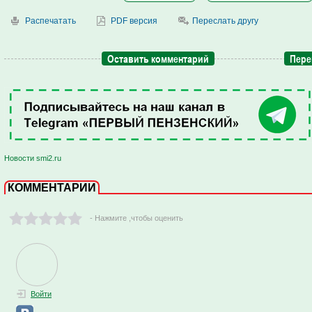
Распечатать
PDF версия
Переслать другу
Оставить комментарий
Пере
Новости smi2.ru
КОММЕНТАРИИ
- Нажмите ,чтобы оценить
Войти