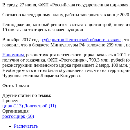
В среду, 27 июня, ФКП «Российская государственная цирковая 
Согласно календарному плану, работы завершатся в конце 2020 
Генподрядчик, который решится взяться за долгострой, получит 
19 июля - на этот день назначен аукцион.
В ноябре 2017 года
губернатор Пензенской области заявлял,
что
говорил, что в бюджете Минкультуры РФ заложено 299 млн., н
Напомним
, реконструкция пензенского цирка началась в 201
получил от заказчика, ФКП «Росгосцирк», 799,3 млн. рублей (об
реконструкции пензенского цирка превышает 2 млрд. 100 млн.
Необходимость в этом была обусловлена тем, что на территории
Чурунова сменила Людмила Кипурова.
Фото:
1pnz.ru
Другие статьи по темам:
Прочее:
цирк (113)
Долгострой (11)
Организация:
росгосцирк (50)
Распечатать