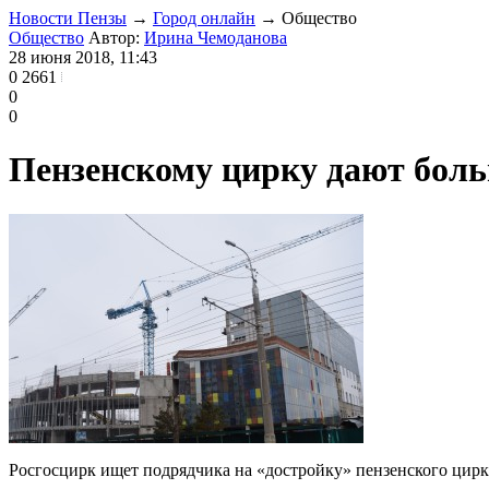
Новости Пензы
→
Город онлайн
→
Общество
Общество
Автор:
Ирина Чемоданова
28 июня 2018, 11:43
0
2661
0
0
Пензенскому цирку дают бол
Росгосцирк ищет подрядчика на «достройку» пензенского цирк