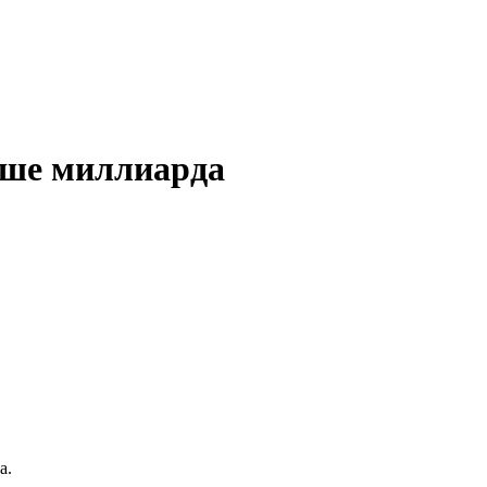
ьше миллиарда
а.