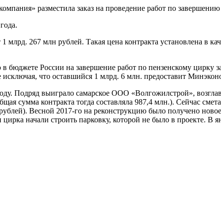
компания» разместила заказ на проведение работ по завершению 
года.
1 млрд. 267 млн рублей. Такая цена контракта установлена в кач
 в бюджете России на завершение работ по пензенскому цирку за
е исключая, что оставшийся 1 млрд. 6 млн. предоставит Минэко
2 году. Подряд выиграло самарское ООО «Волгожилстрой», возгл
щая сумма контракта тогда составляла 987,4 млн.). Сейчас смета
 рублей). Весной 2017-го на реконструкцию было получено ново
 цирка начали строить парковку, которой не было в проекте. В я