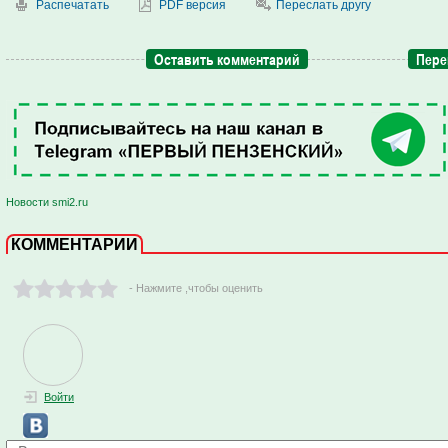
Распечатать
PDF версия
Переслать другу
Оставить комментарий
Пере
Новости smi2.ru
КОММЕНТАРИИ
- Нажмите ,чтобы оценить
Войти