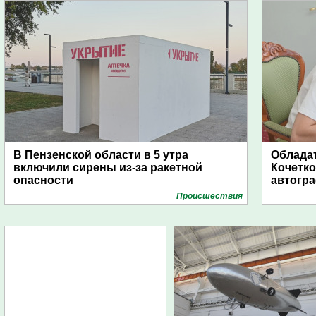
В Пензенской области в 5 утра
Обладат
включили сирены из-за ракетной
Кочетко
опасности
автогр
Проиcшествия