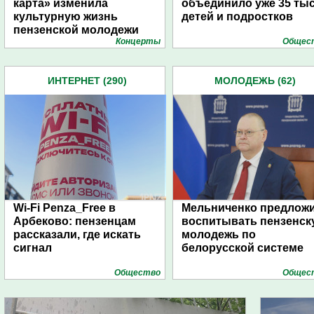
карта» изменила
объединило уже 35 ты
культурную жизнь
детей и подростков
пензенской молодежи
Концерты
Общес
ИНТЕРНЕТ (290)
МОЛОДЕЖЬ (62)
Wi-Fi Penza_Free в
Мельниченко предлож
Арбеково: пензенцам
воспитывать пензенс
рассказали, где искать
молодежь по
сигнал
белорусской системе
Общество
Общес