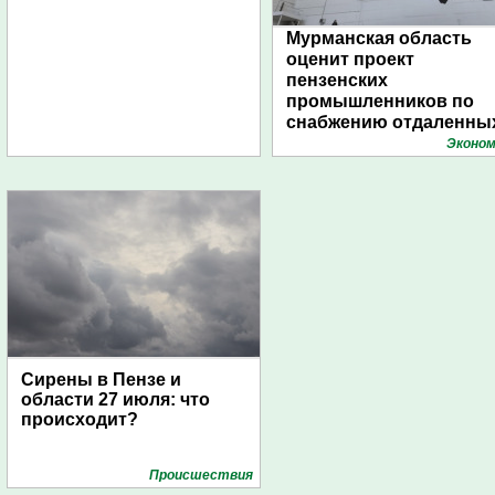
Мурманская область
оценит проект
пензенских
промышленников по
снабжению отдаленны
поселений с помощью
Эконом
дирижаблей
Сирены в Пензе и
области 27 июля: что
происходит?
Проиcшествия