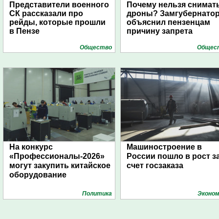
Представители военного
Почему нельзя снимат
СК рассказали про
дроны? Замгубернато
рейды, которые прошли
объяснил пензенцам
в Пензе
причину запрета
Общество
Общес
На конкурс
Машиностроение в
«Профессионалы-2026»
России пошло в рост з
могут закупить китайское
счет госзаказа
оборудование
Политика
Эконом