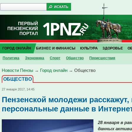
ПЕРВЫЙ
ПЕНЗЕНСКИЙ
ПОРТАЛ
ГОРОД ОНЛАЙН
БИЗНЕС И ФИНАНСЫ
КУЛЬТУРА
ЗДОРОВЬЕ
О
Политика
Экономика
Спорт
Общество
Проиcшествия
Новости Пензы
→
Город онлайн
→
Общество
ОБЩЕСТВО
27 января 2017, 14:45
Пензенской молодежи расскажут, 
персональные данные в Интерне
28 января в р
данных активи