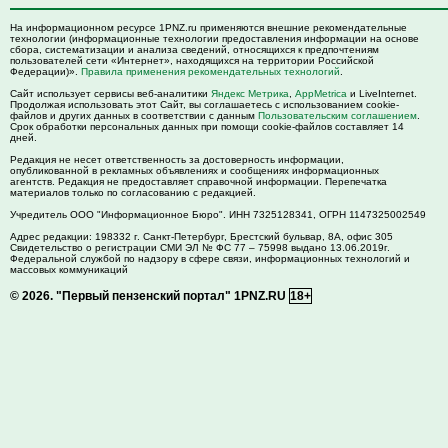
На информационном ресурсе 1PNZ.ru применяются внешние рекомендательные
технологии (информационные технологии предоставления информации на основе
сбора, систематизации и анализа сведений, относящихся к предпочтениям
пользователей сети «Интернет», находящихся на территории Российской
Федерации)».
Правила применения рекомендательных технологий
.
Сайт использует сервисы веб-аналитики
Яндекс Метрика
,
AppMetrica
и LiveInternet.
Продолжая использовать этот Сайт, вы соглашаетесь с использованием cookie-
файлов и других данных в соответствии с данным
Пользовательским соглашением
.
Срок обработки персональных данных при помощи cookie-файлов составляет 14
дней.
Редакция не несет ответственность за достоверность информации,
опубликованной в рекламных объявлениях и сообщениях информационных
агентств. Редакция не предоставляет справочной информации. Перепечатка
материалов только по согласованию с редакцией.
Учредитель ООО "Информационное Бюро". ИНН 7325128341, ОГРН 1147325002549
Адрес редакции:
198332
г. Санкт-Петербург,
Брестский бульвар, 8А, офис 305
Свидетельство о регистрации СМИ ЭЛ № ФС 77 – 75998 выдано 13.06.2019г.
Федеральной службой по надзору в сфере связи, информационных технологий и
массовых коммуникаций
© 2026.
"Первый пензенский портал" 1PNZ.RU
18+