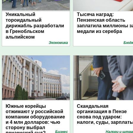
Уникальный
Тысяча наград:
тороидальный
Пензенская область
дирижабль разработали
заплатила миллионы з
в Гренобльском
медали из серебра
альпийском
университете
Экономика
Бюд
Южные корейцы
Скандальная
отжимают у российской
организация в Пензе
компании оборудование
снова под ударом:
и 4 млн долларов: чью
налоги, суды, зарплат
сторону выбрал
Бизнес
Налоги и штр
пензенский суд?