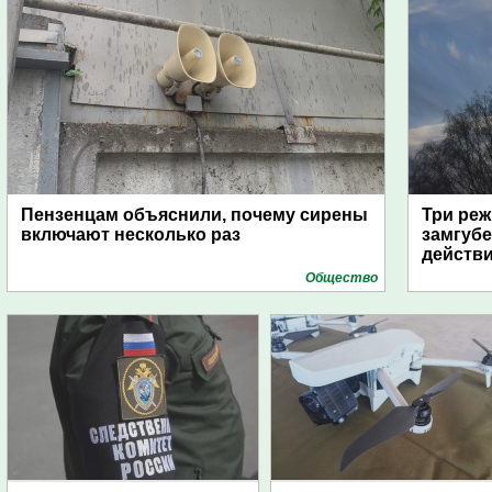
Пензенцам объяснили, почему сирены
Три реж
включают несколько раз
замгубе
действ
Общество