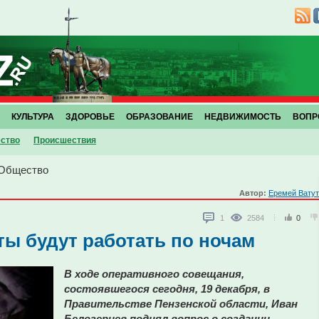
КУЛЬТУРА
ЗДОРОВЬЕ
ОБРАЗОВАНИЕ
НЕДВИЖИМОСТЬ
ВОПР
ство
Проиcшествия
Общество
Автор:
Еремей Вату
1
2584
0
ты будут работать по ночам
В ходе оперативного совещания,
состоявшегося сегодня, 19 декабря, в
Правительстве Пензенской области, Иван
Белозерцев поднял вопрос о создании