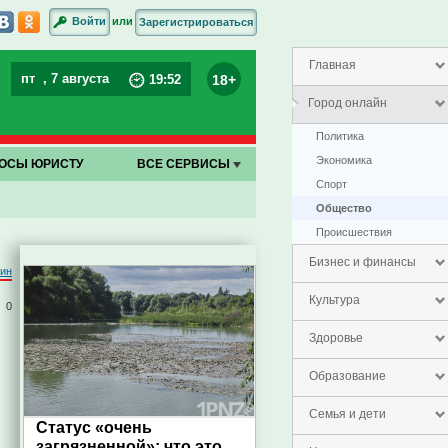
или
Войти
Зарегистрироваться
Главная
пт
, 7 августа
18+
19
:
52
Город онлайн
Политика
Экономика
ОСЫ ЮРИСТУ
ВСЕ СЕРВИСЫ
Спорт
Общество
Проиcшествия
Бизнес и финансы
тин
Культура
0
Здоровье
Образование
Семья и дети
Статус «очень
загрязненной»: что это