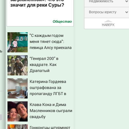
Недвижимость
значит для реки Суры?
Вопросы юристу
Общество
НАВЕРХ
"С каждым годом
меня тянет сюда":
певица Алсу приехала
ть
в татарскую деревню,
“Генерал 200” в
где прошло ее детство
квадрате. Как
07/08/2026 – Новости
Драпатый
переплюнул Сырского
Катерина Гордеева
оштрафована за
пропаганду ЛГБТ в
интернете - Новости
Клава Кока и Дима
на Вести.ru
Масленников сыграли
свадьбу
Гонконгцы штурмуют