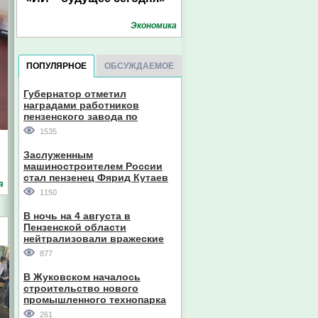
Экономика
ПОПУЛЯРНОЕ
ОБСУЖДАЕМОЕ
Губернатор отметил
наградами работников
пензенского завода по
производству станков
1535
Заслуженным
машиностроителем России
стал пензенец Фярид Кутаев
а
1150
В ночь на 4 августа в
Пензенской области
нейтрализовали вражеские
дроны
877
В Жуковском началось
строительство нового
промышленного технопарка
261