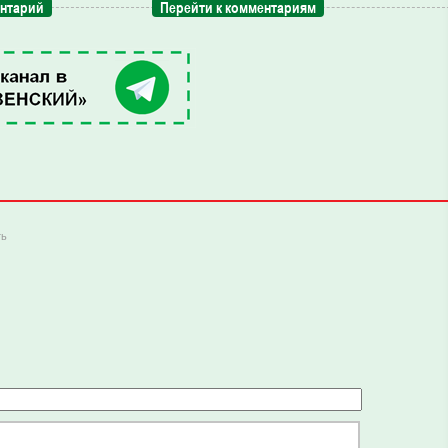
ентарий
Перейти к комментариям
ть