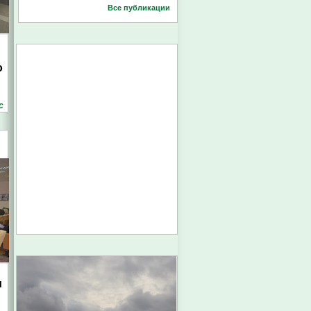
Все публикации
о
с
и