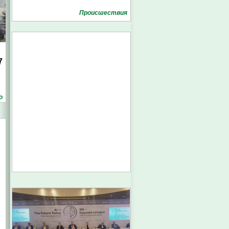
Проиcшествия
7
о