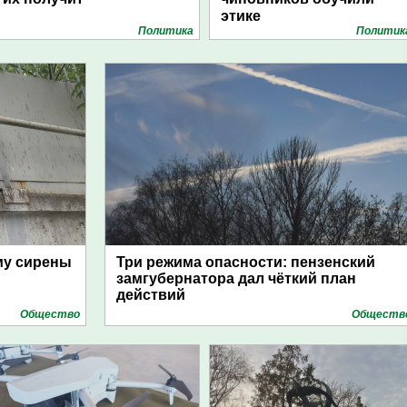
этике
Политика
Политик
му сирены
Три режима опасности: пензенский
замгубернатора дал чёткий план
действий
Общество
Обществ