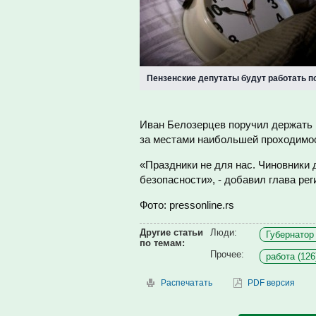
Пензенские депутаты будут работать п
Иван Белозерцев поручил держать 
за местами наибольшей проходимос
«Праздники не для нас. Чиновники
безопасности
», - добавил глава рег
Фото: pressonline.rs
Другие статьи
Люди:
Губернатор 
по темам:
Прочее:
работа (126
Распечатать
PDF версия