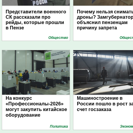
Представители военного
Почему нельзя снимат
СК рассказали про
дроны? Замгубернато
рейды, которые прошли
объяснил пензенцам
в Пензе
причину запрета
Общество
Общес
На конкурс
Машиностроение в
«Профессионалы-2026»
России пошло в рост з
могут закупить китайское
счет госзаказа
оборудование
Политика
Эконом