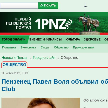
ПЕРВЫЙ
ПЕНЗЕНСКИЙ
ПОРТАЛ
ГОРОД ОНЛАЙН
БИЗНЕС И ФИНАНСЫ
КУЛЬТУРА
ЗДОРОВЬЕ
О
Политика
Экономика
Спорт
Общество
Проиcшествия
Новости Пензы
→
Город онлайн
→
Общество
ОБЩЕСТВО
11 ноября 2022, 13:23
Пензенец Павел Воля объявил об
Club
Об этом он з