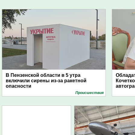
В Пензенской области в 5 утра
Обладат
включили сирены из-за ракетной
Кочетко
опасности
автогр
Проиcшествия