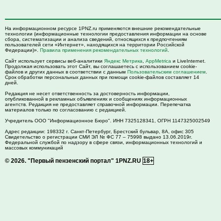
На информационном ресурсе 1PNZ.ru применяются внешние рекомендательные
технологии (информационные технологии предоставления информации на основе
сбора, систематизации и анализа сведений, относящихся к предпочтениям
пользователей сети «Интернет», находящихся на территории Российской
Федерации)».
Правила применения рекомендательных технологий
.
Сайт использует сервисы веб-аналитики
Яндекс Метрика
,
AppMetrica
и LiveInternet.
Продолжая использовать этот Сайт, вы соглашаетесь с использованием cookie-
файлов и других данных в соответствии с данным
Пользовательским соглашением
.
Срок обработки персональных данных при помощи cookie-файлов составляет 14
дней.
Редакция не несет ответственность за достоверность информации,
опубликованной в рекламных объявлениях и сообщениях информационных
агентств. Редакция не предоставляет справочной информации. Перепечатка
материалов только по согласованию с редакцией.
Учредитель ООО "Информационное Бюро". ИНН 7325128341, ОГРН 1147325002549
Адрес редакции:
198332
г. Санкт-Петербург,
Брестский бульвар, 8А, офис 305
Свидетельство о регистрации СМИ ЭЛ № ФС 77 – 75998 выдано 13.06.2019г.
Федеральной службой по надзору в сфере связи, информационных технологий и
массовых коммуникаций
© 2026.
"Первый пензенский портал" 1PNZ.RU
18+