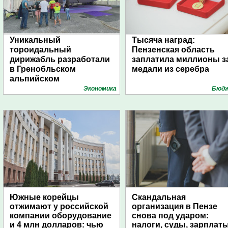
Уникальный
Тысяча наград:
тороидальный
Пензенская область
дирижабль разработали
заплатила миллионы з
в Гренобльском
медали из серебра
альпийском
университете
Экономика
Бюд
Южные корейцы
Скандальная
отжимают у российской
организация в Пензе
компании оборудование
снова под ударом:
и 4 млн долларов: чью
налоги, суды, зарплат