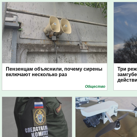
Пензенцам объяснили, почему сирены
Три реж
включают несколько раз
замгубе
действ
Общество