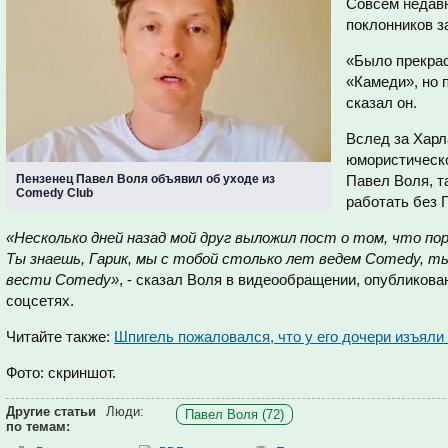
Совсем недавн
поклонников з
«Было прекрас
«Камеди», но 
сказал он.
Вслед за Харл
юмористическо
Пензенец Павел Воля объявил об уходе из
Павел Воля, т
Comedy Club
работать без Г
«Несколько дней назад мой друг выложил пост о том, что по
Ты знаешь, Гарик, мы с тобой столько лет ведем Comedy, ты
вести Comedy»
, - сказал Воля в видеообращении, опубликова
соцсетях.
Читайте также:
Шпигель пожаловался, что у его дочери изъял
Фото: скриншот.
Другие статьи
Люди:
Павел Воля (72)
по темам: