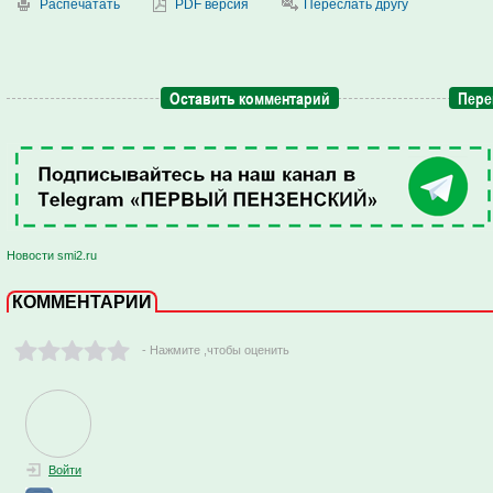
Распечатать
PDF версия
Переслать другу
Оставить комментарий
Пере
Новости smi2.ru
КОММЕНТАРИИ
- Нажмите ,чтобы оценить
Войти