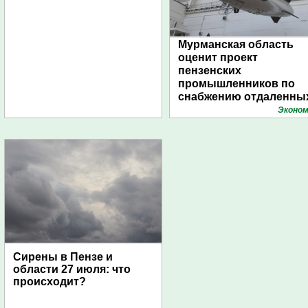
Мурманская область
оценит проект
пензенских
промышленников по
снабжению отдаленны
поселений с помощью
Эконом
дирижаблей
Сирены в Пензе и
области 27 июля: что
происходит?