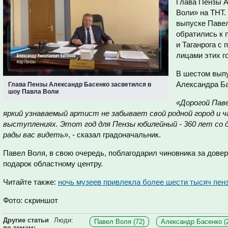
Глава Пензы А
Воли» на ТНТ. 
выпуске Павел
обратились к
и Таганрога с
лицами этих г
В шестом выпу
Александра Ба
Глава Пензы Александр Басенко засветился в
шоу Павла Воли
«Дорогой Пав
яркий узнаваемый артист не забывает свой родной город и ч
выступлениях. Этот год для Пензы юбилейный - 360 лет со д
рады вас видеть»
, - сказал градоначальник.
Павел Воля, в свою очередь, поблагодарил чиновника за дове
подарок областному центру.
Читайте также:
ночь музеев привлекла более шести тысяч пен
Фото: скриншот
Другие статьи
Люди:
Павел Воля (72)
Александр Басенко (
по темам: