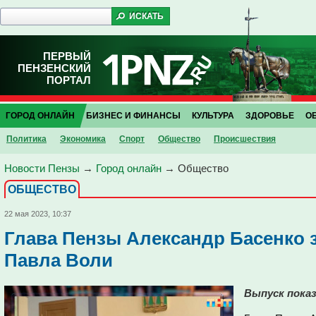
ПЕРВЫЙ
ПЕНЗЕНСКИЙ
ПОРТАЛ
ГОРОД ОНЛАЙН
БИЗНЕС И ФИНАНСЫ
КУЛЬТУРА
ЗДОРОВЬЕ
О
Политика
Экономика
Спорт
Общество
Проиcшествия
Новости Пензы
→
Город онлайн
→
Общество
ОБЩЕСТВО
22 мая 2023, 10:37
Глава Пензы Александр Басенко 
Павла Воли
Выпуск показ