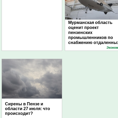
Мурманская область
оценит проект
пензенских
промышленников по
снабжению отдаленны
поселений с помощью
Эконом
дирижаблей
Сирены в Пензе и
области 27 июля: что
происходит?