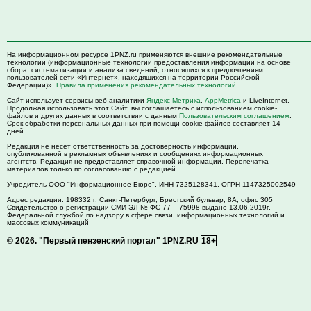
На информационном ресурсе 1PNZ.ru применяются внешние рекомендательные
технологии (информационные технологии предоставления информации на основе
сбора, систематизации и анализа сведений, относящихся к предпочтениям
пользователей сети «Интернет», находящихся на территории Российской
Федерации)».
Правила применения рекомендательных технологий
.
Сайт использует сервисы веб-аналитики
Яндекс Метрика
,
AppMetrica
и LiveInternet.
Продолжая использовать этот Сайт, вы соглашаетесь с использованием cookie-
файлов и других данных в соответствии с данным
Пользовательским соглашением
.
Срок обработки персональных данных при помощи cookie-файлов составляет 14
дней.
Редакция не несет ответственность за достоверность информации,
опубликованной в рекламных объявлениях и сообщениях информационных
агентств. Редакция не предоставляет справочной информации. Перепечатка
материалов только по согласованию с редакцией.
Учредитель ООО "Информационное Бюро". ИНН 7325128341, ОГРН 1147325002549
Адрес редакции:
198332
г. Санкт-Петербург,
Брестский бульвар, 8А, офис 305
Свидетельство о регистрации СМИ ЭЛ № ФС 77 – 75998 выдано 13.06.2019г.
Федеральной службой по надзору в сфере связи, информационных технологий и
массовых коммуникаций
© 2026.
"Первый пензенский портал" 1PNZ.RU
18+