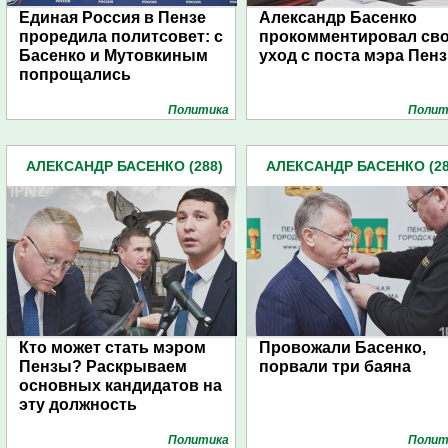
Единая Россия в Пензе
Александр Басенко
проредила политсовет: с
прокомментировал св
Басенко и Мутовкиным
уход с поста мэра Пен
попрощались
Политика
Полит
АЛЕКСАНДР БАСЕНКО (288)
АЛЕКСАНДР БАСЕНКО (28
Кто может стать мэром
Провожали Басенко,
Пензы? Раскрываем
порвали три баяна
основных кандидатов на
эту должность
Политика
Полит