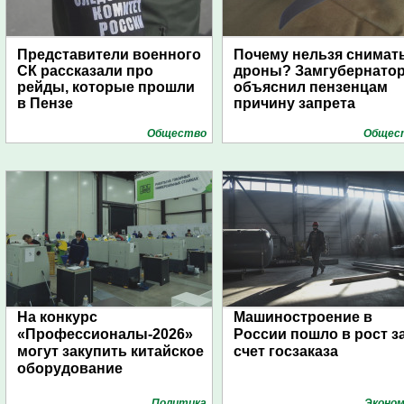
Представители военного
Почему нельзя снимат
СК рассказали про
дроны? Замгубернато
рейды, которые прошли
объяснил пензенцам
в Пензе
причину запрета
Общество
Общес
На конкурс
Машиностроение в
«Профессионалы-2026»
России пошло в рост з
могут закупить китайское
счет госзаказа
оборудование
Политика
Эконом