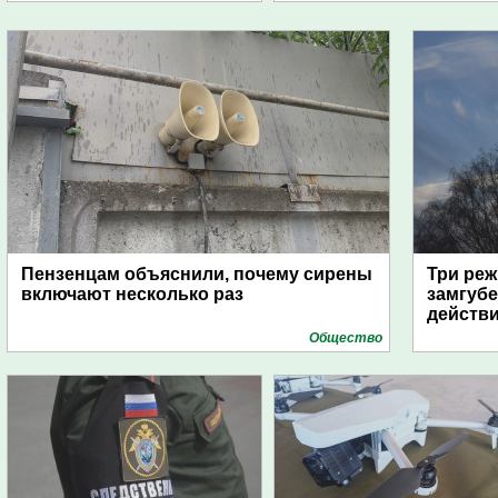
Пензенцам объяснили, почему сирены
Три реж
включают несколько раз
замгубе
действ
Общество