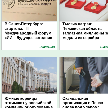
В Санкт-Петербурге
Тысяча наград:
стартовал III
Пензенская область
Международный форум
заплатила миллионы з
«ИИ – будущее сегодня»
медали из серебра
Экономика
Бюд
Южные корейцы
Скандальная
отжимают у российской
организация в Пензе
компании оборудование
снова под ударом: