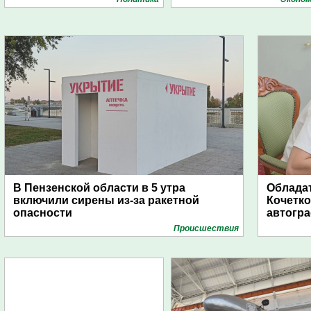
В Пензенской области в 5 утра
Обладат
включили сирены из-за ракетной
Кочетко
опасности
автогр
Проиcшествия