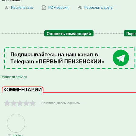
Распечатать
PDF версия
Переслать другу
Оставить комментарий
Пере
Новости smi2.ru
КОММЕНТАРИИ
- Нажмите ,чтобы оценить