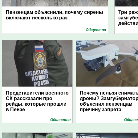
Пензенцам объяснили, почему сирены
Три реж
включают несколько раз
замгубе
действ
Общество
Представители военного
Почему нельзя снимат
СК рассказали про
дроны? Замгубернато
рейды, которые прошли
объяснил пензенцам
в Пензе
причину запрета
Общество
Общес