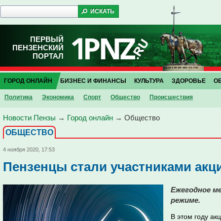
ПЕРВЫЙ
ПЕНЗЕНСКИЙ
ПОРТАЛ
ГОРОД ОНЛАЙН
БИЗНЕС И ФИНАНСЫ
КУЛЬТУРА
ЗДОРОВЬЕ
О
Политика
Экономика
Спорт
Общество
Проиcшествия
Новости Пензы
→
Город онлайн
→
Общество
ОБЩЕСТВО
4 ноября 2020, 17:53
Пензенцы стали участниками акци
Ежегодное м
режиме.
В этом году ак