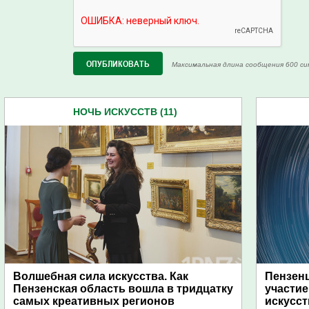
Максимальная длина сообщения 600 си
НОЧЬ ИСКУССТВ (11)
Волшебная сила искусства. Как
Пензен
Пензенская область вошла в тридцатку
участие
самых креативных регионов
искусст