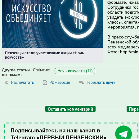
формате, из-з
Сотрудники го
области подгот
увидеть экскур
классы, спекта
мероприятия, 
В пресс-службе
Пензенской обл
всех медиаресу
Фото: http://min
Пензенцы стали участниками акции «Ночь
искусств»
Другие статьи
Событие:
Ночь искусств (11)
по темам:
Распечатать
PDF версия
Переслать другу
Оставить комментарий
Пере