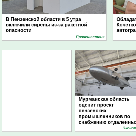
В Пензенской области в 5 утра
Обладат
включили сирены из-за ракетной
Кочетко
опасности
автогр
Проиcшествия
Мурманская область
оценит проект
пензенских
промышленников по
снабжению отдаленны
поселений с помощью
Эконом
дирижаблей